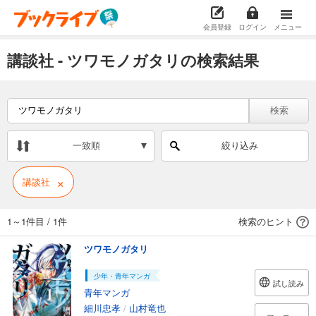
会員登録
ログイン
メニュー
講談社 - ツワモノガタリの検索結果
検索
一致順
絞り込み
×
講談社
1～1件目
/
1件
検索のヒント
ツワモノガタリ
少年・青年マンガ
試し読み
青年マンガ
細川忠孝
/
山村竜也