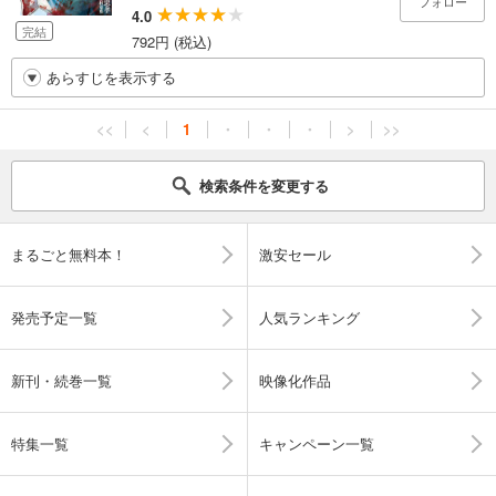
フォロー
4.0
完結
792円 (税込)
あらすじを表示する
<<
<
1
・
・
・
>
>>
検索条件を変更する
まるごと無料本！
激安セール
発売予定一覧
人気ランキング
新刊・続巻一覧
映像化作品
特集一覧
キャンペーン一覧