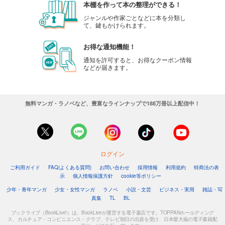
本棚を作って本の整理ができる！
ジャンルや作家ごとなどに本を分類し
て、鍵もかけられます。
お得な通知機能！
通知を許可すると、お得なクーポン情報
などが届きます。
無料マンガ・ラノベなど、豊富なラインナップで188万冊以上配信中！
ログイン
ご利用ガイド
FAQ(よくある質問)
お問い合わせ
採用情報
利用規約
特商法の表
示
個人情報保護方針
cookie等ポリシー
少年・青年マンガ
少女・女性マンガ
ラノベ
小説・文芸
ビジネス・実用
雑誌・写
真集
TL
BL
ブックライブ（BookLive!）は、BookLiveが運営する電子書店です。TOPPANホールディング
ス、カルチュア・コンビニエンス・クラブ、テレビ朝日の出資を受け、日本最大級の電子書籍配