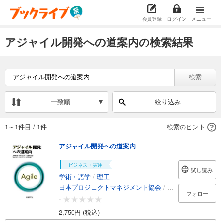
会員登録
ログイン
メニュー
アジャイル開発への道案内の検索結果
検索
一致順
絞り込み
1～1件目
/
1件
検索のヒント
アジャイル開発への道案内
ビジネス・実用
試し読み
学術・語学
/
理工
日本プロジェクトマネジメント協会
/
片岡雅憲
/
小原由
フォロー
-
2,750円 (税込)