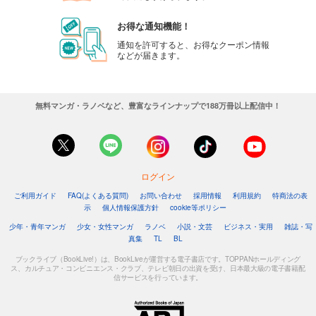
お得な通知機能！
通知を許可すると、お得なクーポン情報
などが届きます。
無料マンガ・ラノベなど、豊富なラインナップで188万冊以上配信中！
ログイン
ご利用ガイド
FAQ(よくある質問)
お問い合わせ
採用情報
利用規約
特商法の表
示
個人情報保護方針
cookie等ポリシー
少年・青年マンガ
少女・女性マンガ
ラノベ
小説・文芸
ビジネス・実用
雑誌・写
真集
TL
BL
ブックライブ（BookLive!）は、BookLiveが運営する電子書店です。TOPPANホールディング
ス、カルチュア・コンビニエンス・クラブ、テレビ朝日の出資を受け、日本最大級の電子書籍配
信サービスを行っています。