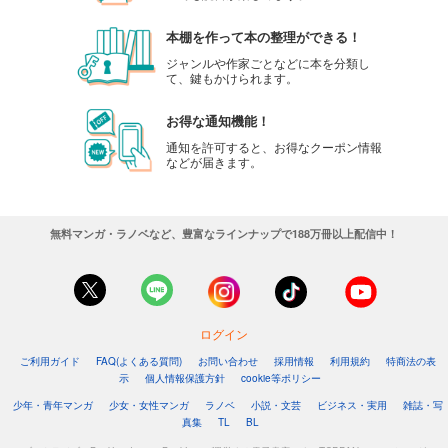
本棚を作って本の整理ができる！
ジャンルや作家ごとなどに本を分類し
て、鍵もかけられます。
お得な通知機能！
通知を許可すると、お得なクーポン情報
などが届きます。
無料マンガ・ラノベなど、豊富なラインナップで188万冊以上配信中！
ログイン
ご利用ガイド
FAQ(よくある質問)
お問い合わせ
採用情報
利用規約
特商法の表
示
個人情報保護方針
cookie等ポリシー
少年・青年マンガ
少女・女性マンガ
ラノベ
小説・文芸
ビジネス・実用
雑誌・写
真集
TL
BL