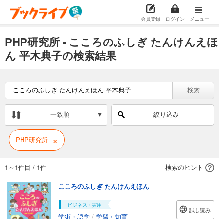
会員登録
ログイン
メニュー
PHP研究所 - こころのふしぎ たんけんえほ
ん 平木典子の検索結果
検索
一致順
絞り込み
×
PHP研究所
1～1件目
/
1件
検索のヒント
こころのふしぎ たんけんえほん
ビジネス・実用
試し読み
学術・語学
/
学習・知育