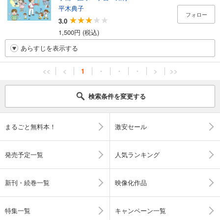
平木典子
フォロー
3.0
1,500円 (税込)
あらすじを表示する
<<
<
1
・
・
・
>
>>
検索条件を変更する
まるごと無料本！
激安セール
発売予定一覧
人気ランキング
新刊・続巻一覧
映像化作品
特集一覧
キャンペーン一覧