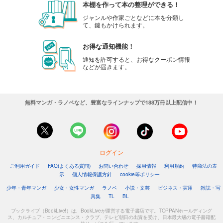
本棚を作って本の整理ができる！
ジャンルや作家ごとなどに本を分類し
て、鍵もかけられます。
お得な通知機能！
通知を許可すると、お得なクーポン情報
などが届きます。
無料マンガ・ラノベなど、豊富なラインナップで188万冊以上配信中！
ログイン
ご利用ガイド
FAQ(よくある質問)
お問い合わせ
採用情報
利用規約
特商法の表
示
個人情報保護方針
cookie等ポリシー
少年・青年マンガ
少女・女性マンガ
ラノベ
小説・文芸
ビジネス・実用
雑誌・写
真集
TL
BL
ブックライブ（BookLive!）は、BookLiveが運営する電子書店です。TOPPANホールディング
ス、カルチュア・コンビニエンス・クラブ、テレビ朝日の出資を受け、日本最大級の電子書籍配