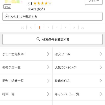
フォロー
4.3
完結
594円 (税込)
あらすじを表示する
<<
<
1
・
・
・
>
>>
検索条件を変更する
まるごと無料本！
激安セール
発売予定一覧
人気ランキング
新刊・続巻一覧
映像化作品
特集一覧
キャンペーン一覧