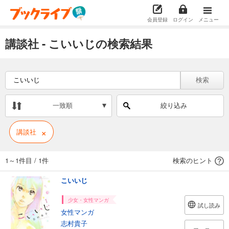
会員登録
ログイン
メニュー
講談社 - こいいじの検索結果
検索
一致順
絞り込み
×
講談社
1～1件目
/
1件
検索のヒント
こいいじ
少女・女性マンガ
試し読み
女性マンガ
志村貴子