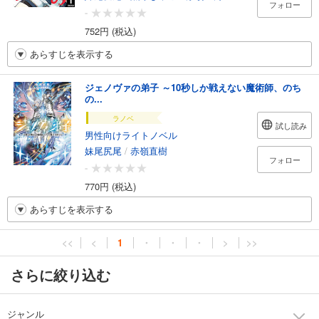
フォロー
-
752円 (税込)
あらすじを表示する
ジェノヴァの弟子 ～10秒しか戦えない魔術師、のち
の...
ラノベ
試し読み
男性向けライトノベル
妹尾尻尾
/
赤嶺直樹
フォロー
-
770円 (税込)
あらすじを表示する
<<
<
1
・
・
・
>
>>
さらに絞り込む
ジャンル