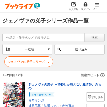
会員登録
ログイン
メニュー
ジェノヴァの弟子シリーズ作品一覧
検索
一致順
絞り込み
×
ジェノヴァの弟子シリーズ
1～2件目
/
2件
検索のヒント
ジェノヴァの弟子 ～10秒しか戦えない魔術師、のち
の...
少年・青年マンガ
試し読み
青年マンガ
妹尾尻尾
/
魚塚じゃこ
/
赤嶺直樹