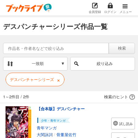
会員登録
ログイン
メニュー
デスパンチャーシリーズ作品一覧
検索
一致順
絞り込み
×
デスパンチャーシリーズ
1～2件目
/
2件
検索のヒント
【合本版】デスパンチャー
少年・青年マンガ
試し読み
青年マンガ
大関詠詞
/
骨董屋佐竹