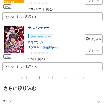
フォロー
-
完結
739～862円 (税込)
あらすじを表示する
デスパンチャー
少年・青年マンガ
試し読み
青年マンガ
大関詠詞
/
骨董屋佐竹
フォロー
-
完結
165円 (税込)
あらすじを表示する
<<
<
1
・
・
・
>
>>
さらに絞り込む
ジャンル