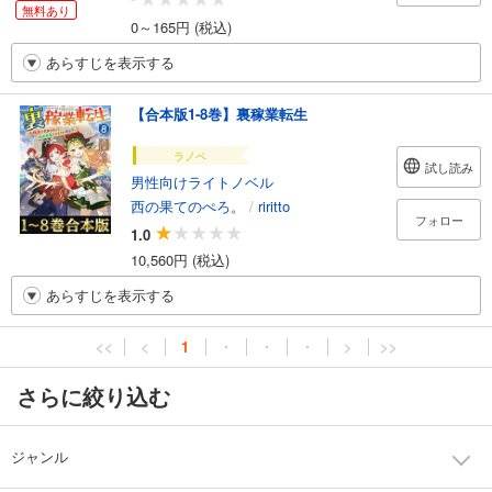
無料あり
0～165円 (税込)
あらすじを表示する
【合本版1-8巻】裏稼業転生
ラノベ
試し読み
男性向けライトノベル
西の果てのぺろ。
/
riritto
フォロー
1.0
10,560円 (税込)
あらすじを表示する
<<
<
1
・
・
・
>
>>
さらに絞り込む
ジャンル