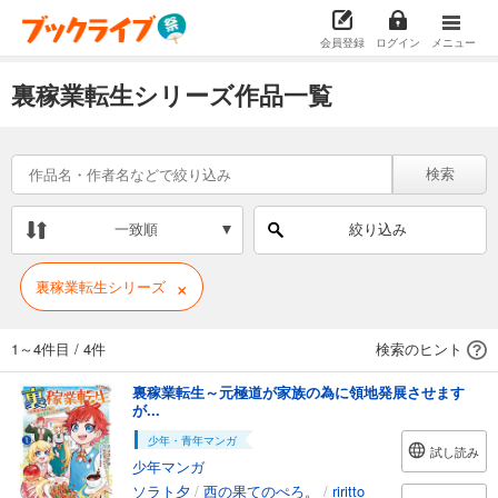
会員登録
ログイン
メニュー
裏稼業転生シリーズ作品一覧
検索
一致順
絞り込み
×
裏稼業転生シリーズ
1～4件目
/
4件
検索のヒント
裏稼業転生～元極道が家族の為に領地発展させます
が...
少年・青年マンガ
試し読み
少年マンガ
ソラト夕
/
西の果てのぺろ。
/
riritto