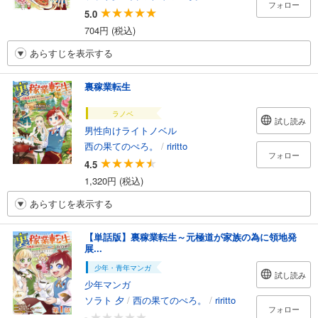
フォロー
5.0
704円 (税込)
あらすじを表示する
裏稼業転生
ラノベ
試し読み
男性向けライトノベル
西の果てのぺろ。
/
riritto
フォロー
4.5
1,320円 (税込)
あらすじを表示する
【単話版】裏稼業転生～元極道が家族の為に領地発
展...
少年・青年マンガ
試し読み
少年マンガ
ソラト 夕
/
西の果てのぺろ。
/
riritto
フォロー
-