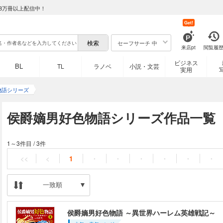
8万冊以上配信中！
Get!
セーフサーチ 中
来店pt
閲覧履
ビジネス
BL
TL
ラノベ
小説・文芸
実用
物語シリーズ
侯爵嫡男好色物語シリーズ作品一覧
1～3件目
/
3件
<<
<
1
・
・
・
・
・
・
一致順
侯爵嫡男好色物語 ～異世界ハーレム英雄戦記～