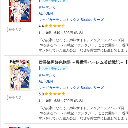
少年・青年マンガ
青年マンガ
/
AL
GEN
マッグガーデンコミックス Beat'sシリーズ
4.4
続巻入荷
1～10巻
649～803円 (税込)
「小説家になろう」姉妹サイト、ノクターンノベルズ発！ 累
PVを誇るハーレム戦記ファンタジー、ここに開幕！ 現
マンをしていた主人公は、なぜか異世界に転生してしまう
族の侯爵家であり、そのまま何不自由ない生活を送ってい
ある日父親に呼び出され「城下の娘でも我が家のメイドで
侯爵嫡男好色物語 ～異世界ハーレム英雄戦記～
を知りなさい」と言われることに。 こうして、貴族の力
少年・青年マンガ
題にできる権限を父から得たウィルクは、生まれもったチ
青年マンガ
し、他国と戦争をしながら下半身の赴くままにハーレムラ
/
決意する――！！
AL
GEN
マッグガーデンコミックス Beat'sシリーズ
5.0
続巻入荷
1～10巻
638～792円 (税込)
「小説家になろう」姉妹サイト、ノクターンノベルズ発！ 累
PVを誇るハーレム戦記ファンタジー、ここに開幕！ 現
マンをしていた主人公は、なぜか異世界に転生してしまう
族の侯爵家であり、そのまま何不自由ない生活を送ってい