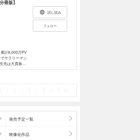
も構わない。女
【分冊版】
で女性を好き放
ート魔力を駆使
試し読み
イフを送ろうと
世界ハーレム英雄
フォロー
たものです。】
8,000万PV
本でサラリーマン
生先は大貴族の
ィルクは、ある
わない。女を知
性を好き放題にで
力を駆使し、他
・
・
・
>
>>
送ろうと決意す
発売予定一覧
映像化作品