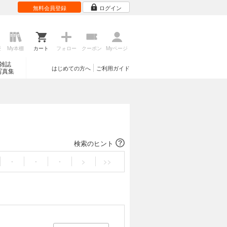
無料会員登録
ログイン
歴
My本棚
カート
フォロー
クーポン
Myページ
雑誌
はじめての方へ
ご利用ガイド
写真集
検索のヒント
・
・
・
>
>>