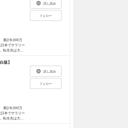
試し読み
フォロー
計8,000万
代日本でサラリー
。転生先は大貴
たウィルクは、
も構わない。女
【白版】
で女性を好き放
ート魔力を駆使
試し読み
イフを送ろうと
フォロー
計8,000万
代日本でサラリー
。転生先は大貴
たウィルクは、