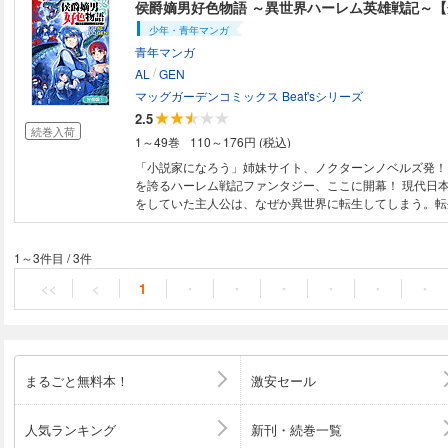
ある日父親に呼び出され「城下の娘でも我が家のメイドで
侯爵嫡男好色物語 ～異世界ハーレム英雄戦記～
を知りなさい」と言われることに。 こうして、貴族の力
少年・青年マンガ
題にできる権限を父から得たウィルクは、生まれもったチ
青年マンガ
し、他国と戦争をしながら下半身の赴くままにハーレムラ
/
決意する――！！ 【本作品は『侯爵嫡男好色物語 ～異
AL
GEN
戦記～』MAGCOMI連載時のデータを修正し、再編集し
マッグガーデンコミックス Beat'sシリーズ
2.5
続巻入荷
1～49巻
110～176円 (税込)
「小説家になろう」姉妹サイト、ノクターンノベルズ発！ 累計
を誇るハーレム戦記ファンタジー、ここに開幕！ 現代日
をしていた主人公は、なぜか異世界に転生してしまう。転
侯爵家であり、そのまま何不自由ない生活を送っていたウ
日父親に呼び出され「城下の娘でも我が家のメイドでも構
りなさい」と言われることに。 こうして、貴族の力で女
1～3件目
/
3件
きる権限を父から得たウィルクは、生まれもったチート魔
<<
<
1
・
・
・
・
・
・
国と戦争をしながら下半身の赴くままにハーレムライフを
る――！！【第1話前編収録】
まるごと無料本！
激安セール
人気ランキング
新刊・続巻一覧