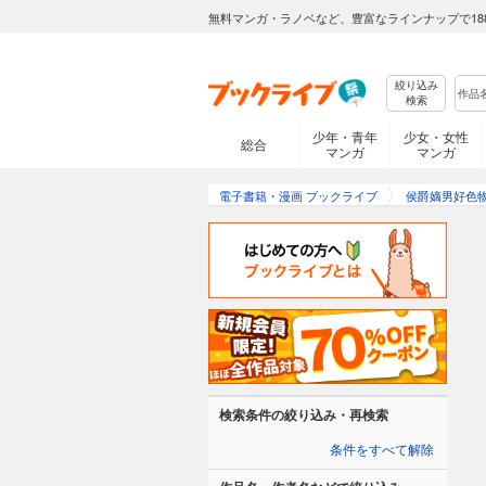
無料マンガ・ラノベなど、豊富なラインナップで18
絞り込み
検索
少年・青年
少女・女性
総合
マンガ
マンガ
電子書籍・漫画 ブックライブ
侯爵嫡男好色
検索条件の絞り込み・再検索
条件をすべて解除