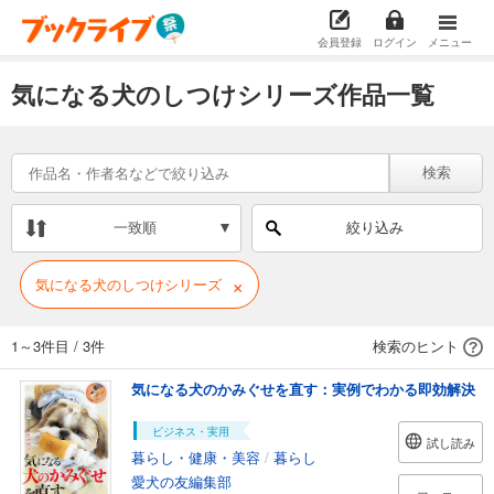
会員登録
ログイン
メニュー
気になる犬のしつけシリーズ作品一覧
検索
一致順
絞り込み
×
気になる犬のしつけシリーズ
1～3件目
/
3件
検索のヒント
気になる犬のかみぐせを直す：実例でわかる即効解決
ビジネス・実用
試し読み
暮らし・健康・美容
/
暮らし
愛犬の友編集部