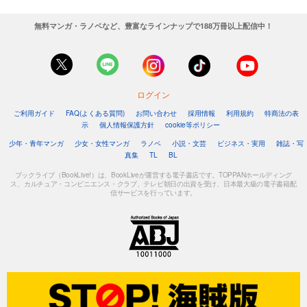
無料マンガ・ラノベなど、豊富なラインナップで188万冊以上配信中！
ログイン
ご利用ガイド
FAQ(よくある質問)
お問い合わせ
採用情報
利用規約
特商法の表
示
個人情報保護方針
cookie等ポリシー
少年・青年マンガ
少女・女性マンガ
ラノベ
小説・文芸
ビジネス・実用
雑誌・写
真集
TL
BL
ブックライブ（BookLive!）は、BookLiveが運営する電子書店です。TOPPANホールディング
ス、カルチュア・コンビニエンス・クラブ、テレビ朝日の出資を受け、日本最大級の電子書籍配
信サービスを行っています。