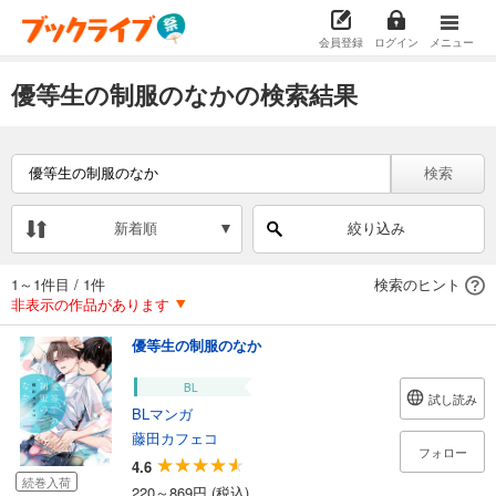
会員登録
ログイン
メニュー
優等生の制服のなかの検索結果
検索
新着順
絞り込み
1～1件目
/
1件
検索のヒント
非表示の作品があります
優等生の制服のなか
BL
試し読み
BLマンガ
藤田カフェコ
フォロー
4.6
続巻入荷
220～869円 (税込)