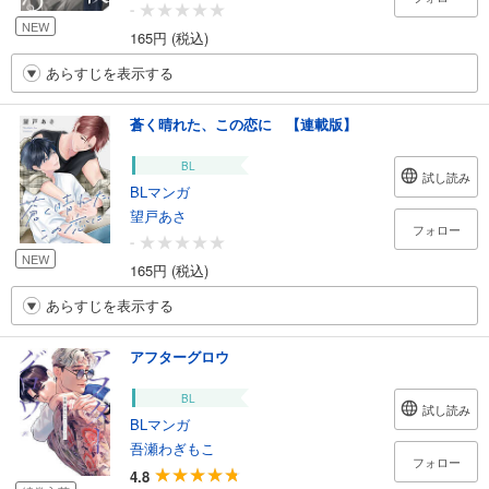
-
NEW
165円 (税込)
あらすじを表示する
蒼く晴れた、この恋に 【連載版】
BL
試し読み
BLマンガ
望戸あさ
フォロー
-
NEW
165円 (税込)
あらすじを表示する
アフターグロウ
BL
試し読み
BLマンガ
吾瀬わぎもこ
フォロー
4.8