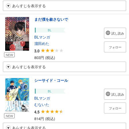
あらすじを表示する
まだ僕を赦さないで
BL
試し読み
BLマンガ
溜田めた
フォロー
3.0
NEW
803円 (税込)
あらすじを表示する
シーサイド・コール
BL
試し読み
BLマンガ
むないた
フォロー
4.5
NEW
814円 (税込)
あらすじを表示する