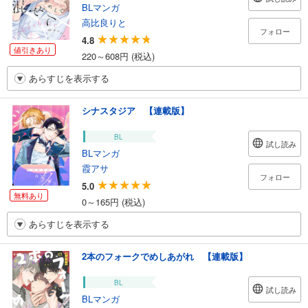
BLマンガ
高比良りと
フォロー
4.8
値引きあり
220～608円 (税込)
あらすじを表示する
シナスタジア 【連載版】
BL
試し読み
BLマンガ
霞アサ
フォロー
5.0
無料あり
0～165円 (税込)
あらすじを表示する
2本のフォークでめしあがれ 【連載版】
BL
試し読み
BLマンガ