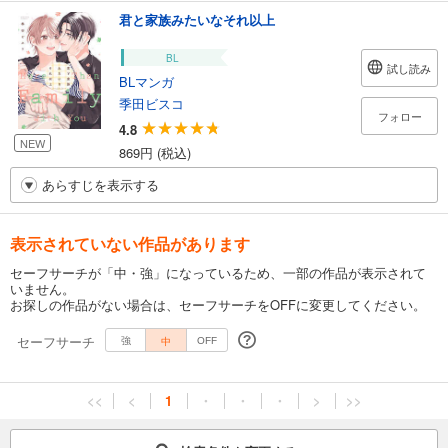
君と家族みたいなそれ以上
BL
試し読み
BLマンガ
季田ビスコ
フォロー
4.8
NEW
869円 (税込)
あらすじを表示する
表示されていない作品があります
セーフサーチが「中・強」になっているため、一部の作品が表示されて
いません。
お探しの作品がない場合は、セーフサーチをOFFに変更してください。
セーフサーチ
中
強
OFF
<<
<
1
・
・
・
>
>>