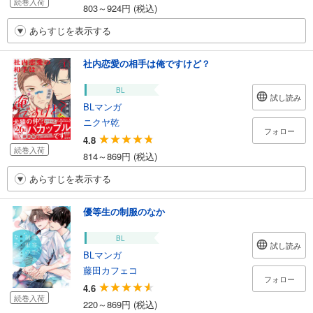
続巻入荷
803～924円 (税込)
あらすじを表示する
社内恋愛の相手は俺ですけど？
BL
試し読み
BLマンガ
ニクヤ乾
フォロー
4.8
続巻入荷
814～869円 (税込)
あらすじを表示する
優等生の制服のなか
BL
試し読み
BLマンガ
藤田カフェコ
フォロー
4.6
続巻入荷
220～869円 (税込)