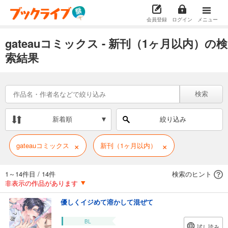
会員登録
ログイン
メニュー
gateauコミックス - 新刊（1ヶ月以内）の検
索結果
検索
新着順
絞り込み
×
×
gateauコミックス
新刊（1ヶ月以内）
1～14件目
/
14件
検索のヒント
非表示の作品があります
優しくイジめて溶かして混ぜて
BL
試し読み