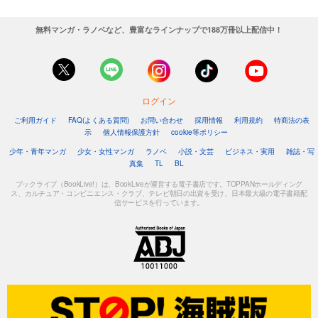
無料マンガ・ラノベなど、豊富なラインナップで188万冊以上配信中！
ログイン
ご利用ガイド
FAQ(よくある質問)
お問い合わせ
採用情報
利用規約
特商法の表
示
個人情報保護方針
cookie等ポリシー
少年・青年マンガ
少女・女性マンガ
ラノベ
小説・文芸
ビジネス・実用
雑誌・写
真集
TL
BL
ブックライブ（BookLive!）は、BookLiveが運営する電子書店です。TOPPANホールディング
ス、カルチュア・コンビニエンス・クラブ、テレビ朝日の出資を受け、日本最大級の電子書籍配
信サービスを行っています。