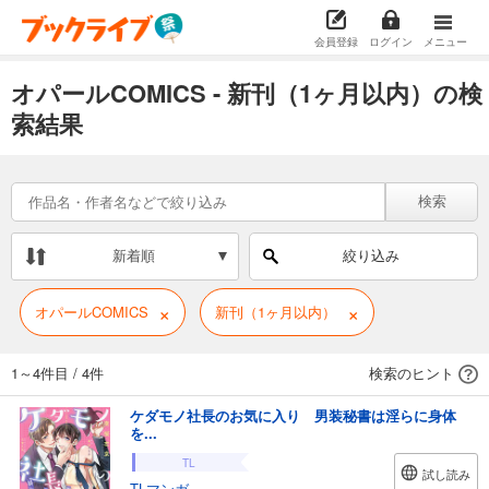
会員登録
ログイン
メニュー
オパールCOMICS - 新刊（1ヶ月以内）の検
索結果
検索
新着順
絞り込み
×
×
オパールCOMICS
新刊（1ヶ月以内）
1～4件目
/
4件
検索のヒント
ケダモノ社長のお気に入り 男装秘書は淫らに身体
を...
TL
試し読み
TLマンガ