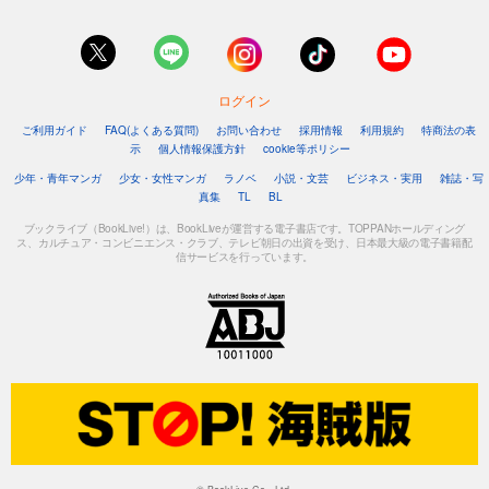
ログイン
ご利用ガイド
FAQ(よくある質問)
お問い合わせ
採用情報
利用規約
特商法の表
示
個人情報保護方針
cookie等ポリシー
少年・青年マンガ
少女・女性マンガ
ラノベ
小説・文芸
ビジネス・実用
雑誌・写
真集
TL
BL
ブックライブ（BookLive!）は、BookLiveが運営する電子書店です。TOPPANホールディング
ス、カルチュア・コンビニエンス・クラブ、テレビ朝日の出資を受け、日本最大級の電子書籍配
信サービスを行っています。