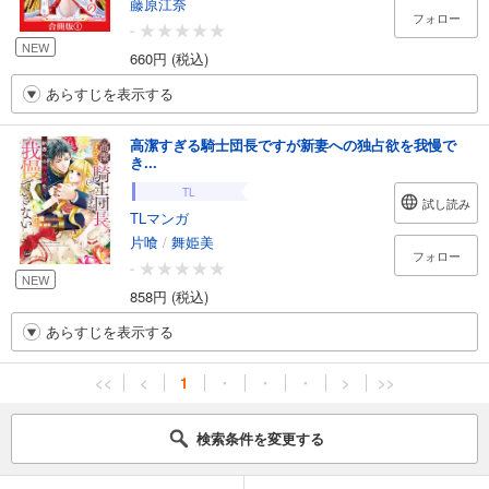
藤原江奈
フォロー
-
NEW
660円 (税込)
あらすじを表示する
高潔すぎる騎士団長ですが新妻への独占欲を我慢で
き...
TL
試し読み
TLマンガ
片喰
/
舞姫美
フォロー
-
NEW
858円 (税込)
あらすじを表示する
<<
<
1
・
・
・
>
>>
検索条件を変更する