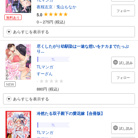
夜桜左京
/
兎山もなか
フォロー
5.0
無料あり
0～275円 (税込)
あらすじを表示する
尽くしたがり幼馴染は一途な想いをナカまでたっぷ
り...
TL
試し読み
TLマンガ
すーざん
フォロー
-
NEW
880円 (税込)
あらすじを表示する
冷然たる双子殿下の愛花嫁【合冊版】
TL
試し読み
TLマンガ