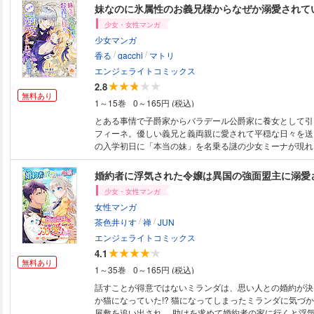
妹なのに氷属性のお義兄様からなぜか溺愛されて
少女・女性マンガ
少女マンガ
/
/
香る
gacchi
マトリ
エンジェライトコミックス
2.8
無料あり
1～15巻
0～165円 (税込)
とある事情で子爵家からバラデール公爵家に養女として引
フィーネ。優しい義兄と義両親に愛されて平穏な日々を送
の入学初日に「本当の妹」を名乗る謎の少女ミーナが現れ
ながら強い魔力で学園に入学し次々と周りを味方につけて
シルフィーネは身に覚えのない罪を着せられて… 義両親はミーナが妹であ
ることを否定するものの、義兄とよく似た容姿に平民とは
少女・女性マンガ
もつミーナ。彼女は一体何者なのか？ 家族の秘密と義兄
女性マンガ
る、学園恋愛ファンタジー！ 【毎月第一木曜日配信予定
/
/
茶色井りす
禅
JUN
エンジェライトコミックス
4.1
無料あり
1～35巻
0～165円 (税込)
話すことが得意ではないミランダは、思い人との婚約が決
か猫になっていた!? 猫になってしまったミランダに気づ
屋敷を追い出され、 助けを求めて婚約者の家に行くと浮