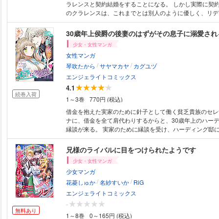
ラレンスと契約結婚をすることになる。 しかし実際に契
のクラレンスは、これまでとは別人のように優しく、リデ
の違いに戸惑っていく。 徐々にリディアのクラレンスへ
り……。 大嫌いだったはずの幼馴染みとの契約結婚によ
30歳年上侯爵の後妻のはずがその息子に溺愛され
生がまるっと変わるラブストーリーのはじまり！ 【合本版
少女・女性マンガ
し特典漫画収録！】 ※本作品は『大嫌いだった幼馴染に、契約結婚を持ち
女性マンガ
かけられました』第1巻～6巻を収録した合本版です。
/
/
琴吹たから
サヤマカヤ
カグユヅ
エンジェライトコミックス
4.1
続巻入荷
1～3巻
770円 (税込)
借金を抱えた実家のために針子として働く貧乏貴族のセレ
ナに、借金を全て肩代わりするからと、30歳年上のハー
縁談が来る。 実家のために縁談を受け、ハーディング邸
にいたのは女性たちから熱い視線を集める息子のフェリク
やら結婚相手は30歳年上の侯爵ではなく、その息子のフ
兄様のライバルに目をつけられたようです
――！？ 「思った通り甘い香りがするね」冷たいと思っ
少女・女性マンガ
になぜかセレナは戸惑うくらいに溺愛される――。 【合本版限定 描き下
少女マンガ
ろし特典漫画収録！】 ※本作品は『30歳年上侯爵の後妻
/
/
に溺愛される』第1巻～6巻を収録した合本版です。
花菱しゅか
名紗すいか
RiG
エンジェライトコミックス
-
無料あり
1～8巻
0～165円 (税込)