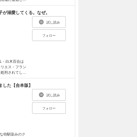
のは動物好きな強
ったが、 猫だ
子が溺愛してくる。なぜ。
ークの優しさに
かけで人間の姿に
試し読み
予定】
フォロー
L・白木百合は
ーリエス・フラン
は処刑されてしま
ました【合本版】
のもと隣国で事業
物語への抵抗を始
試し読み
ラ過ごすと決意し
フォロー
な幼馴染みのク