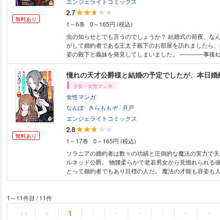
エンジェライトコミックス
2.7
無料あり
1～6巻
0～165円 (税込)
虫の知らせとでも言うのでしょうか？ 結婚式の前夜、な
がして婚約者である王太子殿下のお部屋を訪れましたら、
姿の殿下と義妹を発見してしまいました。 ――――事後ね
責任を取ってもらいましょう。覚悟は、よろしくて？ そう意気込んでニコ
レッタが乗り込んだ先は――――？ 初々しい想いと、絡
憧れの天才公爵様と結婚の予定でしたが、本日婚
悪意。それらに翻弄されながらも前を向くニコレッタ。 
少女・女性マンガ
つ、隣で支えてくれたのは、国王陛下――ジェラルド。 
女性マンガ
罪）に向け、二人は手を取り立ち上が
/
/
なんぽ
きらももぞ
月戸
エンジェライトコミックス
2.8
無料あり
1～17巻
0～165円 (税込)
ソラニアの婚約者は数々の功績と圧倒的な魔法の実力で天
ルネッド公爵。 物腰柔らかで老若男女から見惚れられる
とって婚約者でもあり目標の人だ。 魔法の才能も容姿も
ソラニアは、彼に認められたいがために努力を重ね秀才と
成長する。 しかし、いくら追いかけても届かない背中を
夜、彼女はとある作戦を練るのであった…。 なぜそんな
1～11件目
/
11件
とになったのか？そして、作戦を決行したソラニアに待ち
<<
<
1
・
・
・
・
・
・
――？ 【毎月 第三木曜日配信予定】