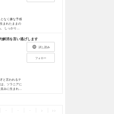
んとなく嫌な予感
生まれたままの
。 しっかりと
まる様々な思惑と
約解消を言い逃げします
彼女を見守りつ
来たる決戦（断
試し読み
る！ 【毎月第三木曜日配信予定】
フォロー
才と言われるテ
彼は、ソラニアに
人並みに生まれた
呼ばれるまでに
横目に、卒業式前
作戦を決行するこ
受ける未来とは
・
・
・
>
>>