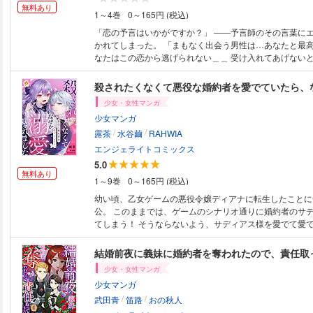
無料あり
1～4巻
0～165円 (税込)
「恋の予言はいかがですか？」 ――予言師のその言葉に
かれてしまった。 「まもなく出会う男性は…あなたと最高の相性です あ
なたはこの恋から逃げられない＿＿ 受け入れてあげない
うんで」 予言師にそう告げられた相手は、王国騎士団長のレイ・ハルト
卿。 その人はエレナにとって淡い憧れに似た初恋の相手。 「…もう忘
殺されたくなくて悪役な婚約者を愛でていたら、
よう！仕事に集中しないと！」 そんな彼女に騎士団へ魔
少女・女性マンガ
仕事が任される。 そこに居たのは言葉を話す傷ついた銀の
少女マンガ
なかったまさにその銀の犬こそ―― 【毎月 第3
/
/
露茶
水谷繭
RAHWIA
エンジェライトコミックス
5.0
無料あり
1～9巻
0～165円 (税込)
幼い頃、乙女ゲームの悪役令嬢ディアナに転生したことに
公。 このままでは、ゲームのシナリオ通りに婚約者のサディアスに殺され
てしまう！ そうならないよう、サディアス様を愛でて愛
い、いい子に育ててあげなければ！ しかし、ディアナが前世の記憶を取り
戻したときにはすでに、サディアスとの関係は最悪だった
結婚前夜に義妹に婚約者を奪われたので、責任取
疑いを持たれ、猜疑心を拭い去るのは難しそう。 だけど
少女・女性マンガ
なければ――殺されてしまう。 はたして、ディアナの運命は!? 【毎月第3
少女マンガ
木曜日配信予定】
/
/
武田青
笛路
おの秋人