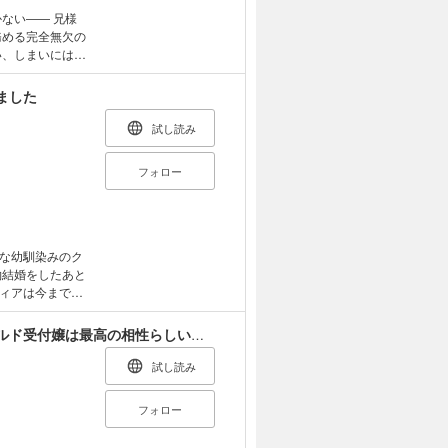
ない―― 兄様
い、しまいには兄
る日、兄の同僚を
的で優しい彼に一
ました
れ舞い上がってい
にするライバルが
試し読み
定】
フォロー
な幼馴染みのク
約結婚をしたあと
ィアは今までと
で、クラレンスと
発生し…。 なん
恋の予言によると騎士団長様とモフモフ好きなギルド受付嬢は最高の相性らしいです。
た秘密を知って
は変わり……。
試し読み
アの人生がまる
曜日配信予定】
フォロー