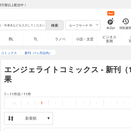
8万冊以上配信中！
Get!
セーフサーチ 中
来店pt
閲覧履
ビジネス
BL
TL
ラノベ
小説・文芸
実用
トコミックス
新刊（1ヶ月以内）
エンジェライトコミックス - 新刊（
果
1～11件目
/
11件
<<
<
1
・
・
・
・
・
・
新着順