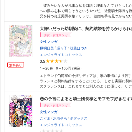
「彼みたいな人が凡庸な私を口説く理由なんて ひとつしか
への恨みを私で晴らそうというやつだ」 近衛騎士隊長を務める完全無欠の
兄を持つ貧乏男爵令嬢アリッサ。 結婚相手も見つからな
との違いに落胆されるような 日々を送っていた彼女はあ
名乗る騎士セオルドに出会う。 華やかな王子様顔に紳士
大嫌いだった幼馴染に、契約結婚を持ちかけられ
瞬で心を開いたアリッサは、 その日のうちに食事に誘わ
少女・女性マンガ
た。 そう、すっかり忘れていたのだ。兄のことを目の敵
女性マンガ
いたことなど――。 ひとりの男にコンプレックスを抱えるふたりが出会
/
/
う“運命の”溺愛ロマンス開幕！！ 【毎月第4木曜日配信予
原明日美
瑪々子
双葉はづき
エンジェライトコミックス
3.5
無料あり
1～26巻
0～165円 (税込)
エトランド伯爵家の令嬢リディアは、家の事情により苦手
ラレンスと契約結婚をすることになる。 しかし実際に契
のクラレンスは、これまでとは別人のように優しく、リデ
の違いに戸惑っていく。 するとリディアたちが通う学園
の結婚に嫉妬した生徒たちからリディアに対するいじめが
とか対処しようとしている一方で、クラレンスの隠してい
少女・女性マンガ
しまうリディア。 徐々にリディアのクラレンスへの思い
女性マンガ
大嫌いだったはずの幼馴染みとの契約結婚によってリディ
/
/
っと変わるラブストーリーのはじまり！ 【毎月 第四火
こぐま
氷雨そら
ボダックス
エンジェライトコミックス
-