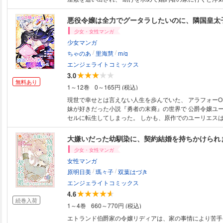
途方に暮れて彷徨うミランダ。 そんなミランダを救った
面青年のバークで――。 バークは女運が超絶悪く女嫌いだ
悪役令嬢は全力でグータラしたいのに、隣国皇太
と思っているミランダには優しく甘やかし、ミランダもバ
少女・女性マンガ
傷ついた心が癒されていく。 そんなある日、とあるきっ
少女マンガ
戻ることができたのだが…？ 【毎月 第一木曜日配信
/
/
ちゃのあ
里海慧
m/g
エンジェライトコミックス
3.0
無料あり
1～12巻
0～165円 (税込)
現世で幸せとは言えない人生を歩んでいた、 アラフォーO
妹が好きだった小説『勇者の末裔』の世界で 公爵令嬢ユ
セルに転生してしまった。 しかも、原作でのユーリエス
う バッドエンド確定の悪役令嬢だった！ 『現世だけでなく、転生した世
界でも不運な人生は歩みたくない！』 処刑回避のため王太子との婚約者を
大嫌いだった幼馴染に、契約結婚を持ちかけられ
辞退し、 有能で頼りがいのある護衛騎士フレッドの協力
少女・女性マンガ
を立ち上げ 今度こそ幸せで悠々自適の暮らしを送ろうと
女性マンガ
める。 必死の努力の甲斐もあり、自分の人生を楽しむ目途も立ち、 働き
/
/
詰めだった前世の反動から これからは思いっきりダラダ
原明日美
瑪々子
双葉はづき
たものの……。 王太子が復縁を迫ってきたり、 さらにはフレッドまでも
エンジェライトコミックス
が求婚してきて――!？ 「……俺をただの男として見てもらえません
4.6
か？」 転生した世界では皇太子に溺愛される 幸せいっぱいのハートフル
続巻入荷
1～4巻
660～770円 (税込)
ストーリー！ 【毎月第一木曜日配信予定】
エトランド伯爵家の令嬢リディアは、家の事情により苦手