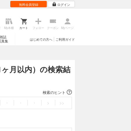
無料会員登録
ログイン
歴
My本棚
カート
フォロー
クーポン
Myページ
雑誌
はじめての方へ
ご利用ガイド
写真集
1ヶ月以内）の検索結
検索のヒント
・
・
・
>
>>