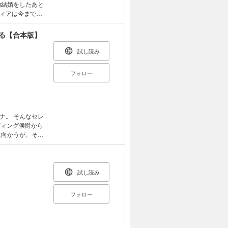
約結婚をしたあと
ィアは今までと
の思いは変わ
ってリディアの人
る【合本版】
限定 描き下ろ
試し読み
フォロー
ナ。 そんなセレ
ディング侯爵から
に向かうが、そこ
スだった！ どう
ェリクスのようで
ていたフェリクス
試し読み
のはずがその息子
フォロー