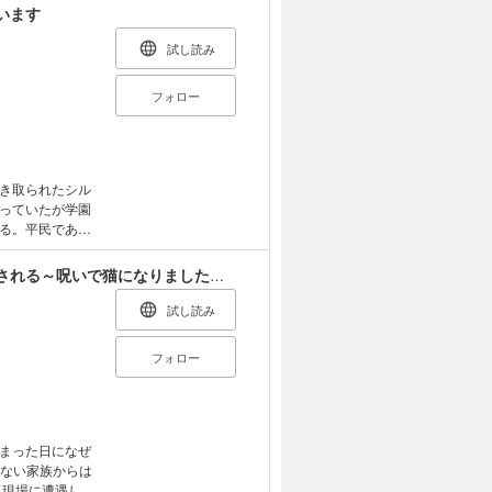
います
試し読み
フォロー
き取られたシル
っていたが学園
る。平民であり
いくミーナに、
婚約者に浮気された令嬢は異国の強面盟主に溺愛される～呪いで猫になりましたが、毎日モフられています～
思えない魔力を
妹の愛が交差す
試し読み
】
フォロー
まった日になぜ
かない家族からは
気現場に遭遇し、