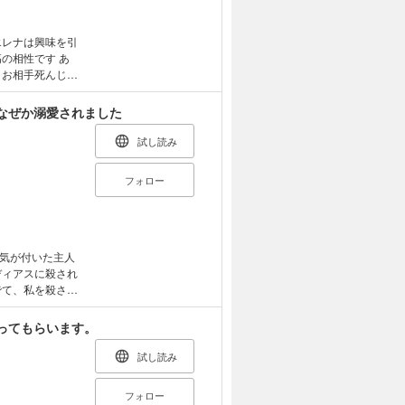
エレナは興味を引
とお相手死んじゃ
れ
なぜか溺愛されました
法薬を届けに行く
犬 彼女は知ら
試し読み
木曜配信予定】
フォロー
気が付いた主人
でて、私を殺さな
。 優しくしても
ってもらいます。
、婚約者をほだせ
試し読み
フォロー