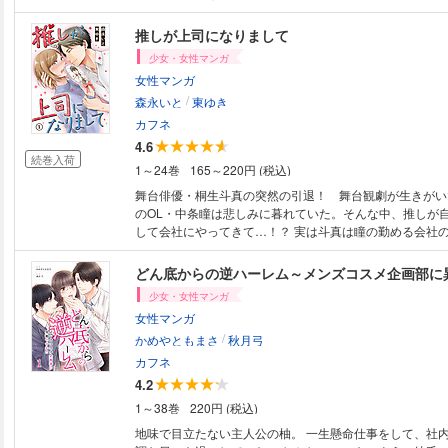
していたことが発覚する。突然の出来事に混乱していると
な後輩・藤崎からみんなの前で告白された…！？気配りが
推しが上司になりまして
いると心配してくれる彼。告白もただ落ち込んでいるのを
少女・女性マンガ
の冗談…そう思っていたけど、藤崎から思いもよらぬ事実
女性マンガ
気持ちの整理がつかない皐月と、一途な愛を伝える藤崎。
/
回されていた私が、実は溺愛されてたなんて…！？
森永いと
東ゆき
カフネ
4.6
続巻入荷
1～24巻
165～220円 (税込)
舞台俳優・桐生斗真の突然の引退！ 舞台観劇が生きがい
のOL・中条瞳は悲しみに暮れていた。そんな中、推しが
して会社にやってきて…！？ 実は斗真は瞳の勤める会社
だ。アプローチしてくる女子社員たちに愛想よく振る舞う
かけられるが、推しが目の前にいることにパニックで斗真
どん底からの逆ハーレム～メンズコスメ企画部に
度を取る。御曹司の自分に媚びない瞳の姿に興味を持つ斗
少女・女性マンガ
才教育を受けてきたものの初めての実務はなかなか慣れな
女性マンガ
な性格のため何事も一人で解決しようとするが、斗真が困
/
見抜いた瞳は、プライドを傷つけないようにさりげなく斗
かめやともまさ
秋月弓
る。それに応えるように、斗真も上司として・人間として
カフネ
っていき、二人は信頼関係を築き、惹かれあっていく。 
4.2
う壁を乗り越え、芽生えた恋は成就するのか！？
1～38巻
220円 (税込)
地味で目立たない主人公の柚。 一生懸命仕事をして、社