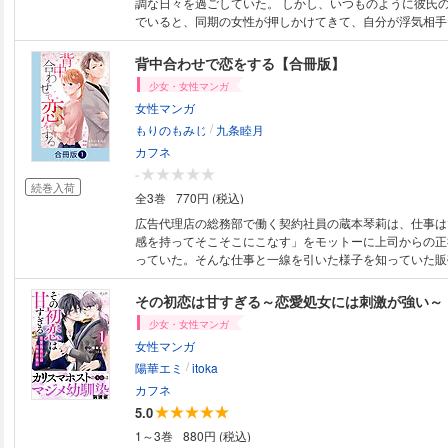
調な日々を過ごしていた。 しかし、いつものように彼氏の部屋でくつろい
でいると、同期の女性が押しかけてきて、自分が浮気相手
い出されてしまう。 会社に出社すると、寝取ったと噂を
印象は底辺まで落ちてしまい、異動を言い渡されてしまう。 人生どん
背中合わせで恋をする【合冊版】
態で異動した先は、社内のイケメンばかりが所属するメン
少女・女性マンガ
だった。 イケメン王子、蓮。美人イケメン、晃。チャラ
女性マンガ
輝。ツンデレイケメン、世界。無口イケメン、辰巳。ナル
/
ン、千春。そのクセ者イケメンたちをまとめるモサっとし
もりのもみじ
九条睦月
噂を聞いたイケメンたちは、柚に対して印象最悪の状態か
カフネ
う。 化粧品会社を舞台に、仕事と恋愛の2つを不器用にも
-
生逆転ストーリー！
続巻入荷
全3巻
770円 (税込)
広告代理店の総務部で働く契約社員の蔵本琴莉は、仕事は
感を持ってそこそこにこなす」をモットーに上司からの正
っていた。そんな仕事と一線を引いた様子を知っていた販
から、販売部に異動し、大手化粧品メーカーの御曹司であ
ップヘアメイクアーティストの桐島隼人の秘書にならない
――！仕事に対する考え方が真逆の2人の相性は…!?ハイ
少女・女性マンガ
ンとの愛されオフィスラブストーリー。※本作品は小説投
女性マンガ
リスタ」で人気の「背中合わせで恋をする」のコミカライ
/
作品は「背中合わせで恋をする」1～4巻を収録した合本
陽華エミ
itoka
カフネ
5.0
1～3巻
880円 (税込)