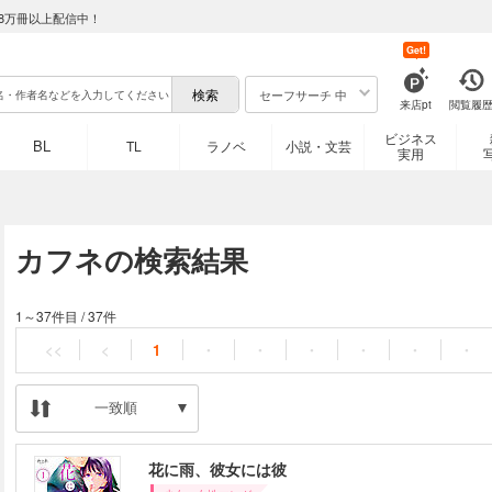
8万冊以上配信中！
Get!
セーフサーチ 中
来店pt
閲覧履
ビジネス
BL
TL
ラノベ
小説・文芸
実用
カフネの検索結果
1～37件目
/
37件
<<
<
1
・
・
・
・
・
・
一致順
花に雨、彼女には彼