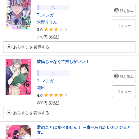
TL
試し読み
TLマンガ
朱野りりん
フォロー
3.0
770円 (税込)
あらすじを表示する
彼氏じゃなくて推しがいい！
TL
試し読み
TLマンガ
花田
フォロー
4.0
220円 (税込)
あらすじを表示する
君のことは食べません！ ～食べられたいカノジョと
食...