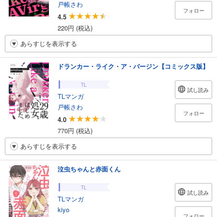
戸帳さわ
フォロー
4.5
220円 (税込)
あらすじを表示する
ドランカー・ライク・ア・バージン【コミックス版】
TL
試し読み
TLマンガ
戸帳さわ
フォロー
4.0
770円 (税込)
あらすじを表示する
泣虫ちゃんと赤面くん
TL
試し読み
TLマンガ
kiyo
フォロー