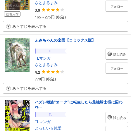
さとまるまみ
フォロー
3.9
続巻入荷
165～275円 (税込)
あらすじを表示する
ふみちゃんの楽園【コミックス版】
TL
試し読み
TLマンガ
さとまるまみ
フォロー
4.2
770円 (税込)
あらすじを表示する
ハズレ種族“オーク”に転生したら最強騎士様に囚わ
れ...
TL
試し読み
TLマンガ
どっせい☆純愛