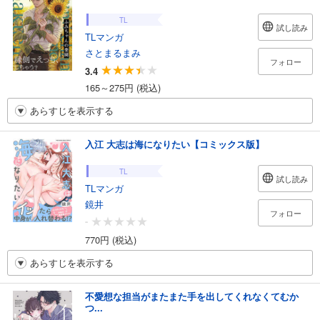
TL
試し読み
TLマンガ
さとまるまみ
フォロー
3.4
165～275円 (税込)
あらすじを表示する
入江 大志は海になりたい【コミックス版】
TL
試し読み
TLマンガ
鏡井
フォロー
-
770円 (税込)
あらすじを表示する
不愛想な担当がまたまた手を出してくれなくてむか
つ...