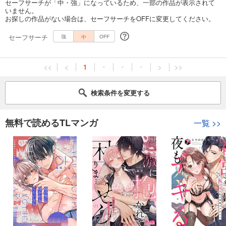
セーフサーチが「中・強」になっているため、一部の作品が表示されて
いません。
お探しの作品がない場合は、セーフサーチをOFFに変更してください。
セーフサーチ
中
強
OFF
<<
<
1
・
・
・
>
>>
検索条件を変更する
無料で読めるTLマンガ
一覧
>>