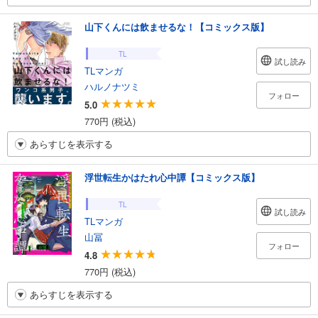
山下くんには飲ませるな！【コミックス版】
TL
試し読み
TLマンガ
ハルノナツミ
フォロー
5.0
770円 (税込)
あらすじを表示する
浮世転生かはたれ心中譚【コミックス版】
TL
試し読み
TLマンガ
山冨
フォロー
4.8
770円 (税込)
あらすじを表示する