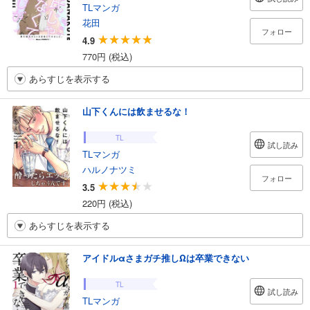
TLマンガ
花田
フォロー
4.9
770円 (税込)
あらすじを表示する
山下くんには飲ませるな！
TL
試し読み
TLマンガ
ハルノナツミ
フォロー
3.5
220円 (税込)
あらすじを表示する
アイドルαさまガチ推しΩは卒業できない
TL
試し読み
TLマンガ