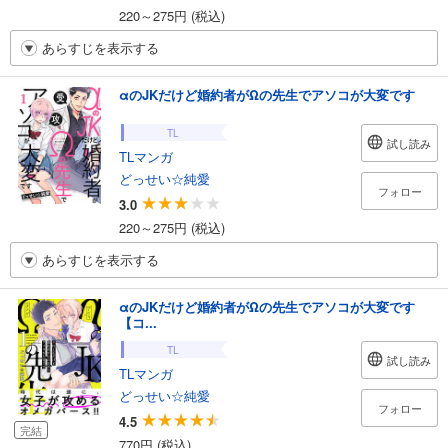
220～275円 (税込)
あらすじを表示する
αのJKだけど婚約者がΩの先生でアソコが大変です
TL
試し読み
TLマンガ
どっせい☆純愛
フォロー
3.0
220～275円 (税込)
あらすじを表示する
αのJKだけど婚約者がΩの先生でアソコが大変です
【コ...
TL
試し読み
TLマンガ
どっせい☆純愛
フォロー
4.5
完結
770円 (税込)