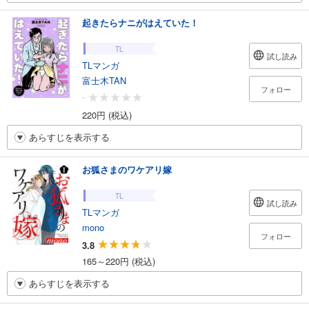
起きたらナニがはえていた！
TL
試し読み
TLマンガ
富士木TAN
フォロー
-
220円 (税込)
あらすじを表示する
お狐さまのワケアリ嫁
TL
試し読み
TLマンガ
mono
フォロー
3.8
165～220円 (税込)
あらすじを表示する