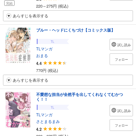
完結
220～275円 (税込)
あらすじを表示する
ブルー・ヘッドにくちづけ【コミックス版】
TL
試し読み
TLマンガ
おまる
フォロー
4.4
770円 (税込)
あらすじを表示する
不愛想な担当が全然手を出してくれなくてむかつ
く！！
TL
試し読み
TLマンガ
さとまるまみ
フォロー
4.2