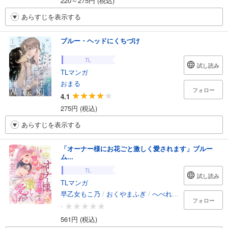
220～275円 (税込)
あらすじを表示する
ブルー・ヘッドにくちづけ
TL
試し読み
TLマンガ
おまる
フォロー
4.1
275円 (税込)
あらすじを表示する
「オーナー様にお花ごと激しく愛されます」ブルー
ム...
TL
試し読み
TLマンガ
早乙女もこ乃
/
おくやまふぎ
/
へべれけとんぼ
/
大槻
/
フォロー
-
561円 (税込)