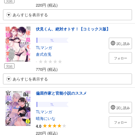
完結
220円 (税込)
あらすじを表示する
伏見くん、絶対オトす！【コミックス版】
TL
試し読み
TLマンガ
倉式在兎
フォロー
-
完結
770円 (税込)
あらすじを表示する
偏屈作家と官能小説のススメ
TL
試し読み
TLマンガ
晴海にいな
フォロー
4.0
220円 (税込)