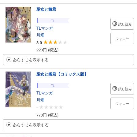
巫女と婿君
TL
試し読み
TLマンガ
川畑
フォロー
3.0
220円 (税込)
あらすじを表示する
巫女と婿君【コミックス版】
TL
試し読み
TLマンガ
川畑
フォロー
-
770円 (税込)
あらすじを表示する