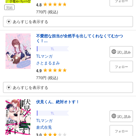
フォロー
4.8
完結
770円 (税込)
あらすじを表示する
不愛想な担当が全然手を出してくれなくてむかつ
く！...
TL
試し読み
TLマンガ
さとまるまみ
フォロー
4.9
770円 (税込)
あらすじを表示する
伏見くん、絶対オトす！
TL
試し読み
TLマンガ
倉式在兎
フォロー
3.0