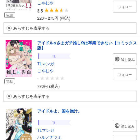
こやむや
フォロー
3.5
完結
220～275円 (税込)
あらすじを表示する
アイドルαさまガチ推しΩは卒業できない【コミックス
版】
TL
試し読み
TLマンガ
こやむや
フォロー
-
完結
770円 (税込)
あらすじを表示する
アイドルよ、国を抱け。
TL
試し読み
TLマンガ
ハルノナツミ