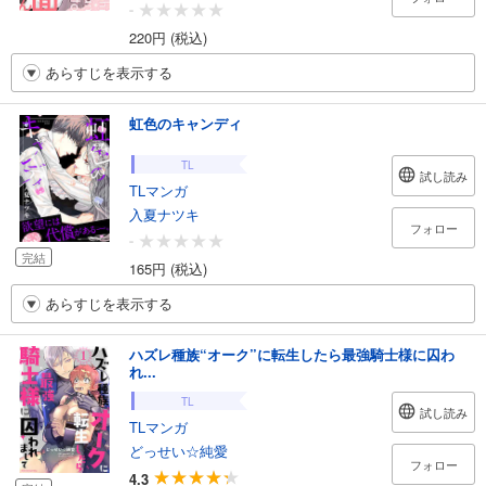
-
220円 (税込)
あらすじを表示する
虹色のキャンディ
TL
試し読み
TLマンガ
入夏ナツキ
フォロー
-
完結
165円 (税込)
あらすじを表示する
ハズレ種族“オーク”に転生したら最強騎士様に囚わ
れ...
TL
試し読み
TLマンガ
どっせい☆純愛
フォロー
4.3