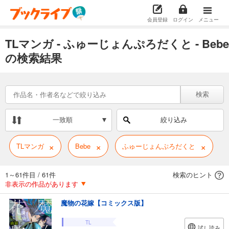
会員登録
ログイン
メニュー
TLマンガ - ふゅーじょんぷろだくと - Bebe
の検索結果
検索
一致順
絞り込み
×
×
×
TLマンガ
Bebe
ふゅーじょんぷろだくと
1～61件目
/
61件
検索のヒント
非表示の作品があります
魔物の花嫁【コミックス版】
TL
試し読み