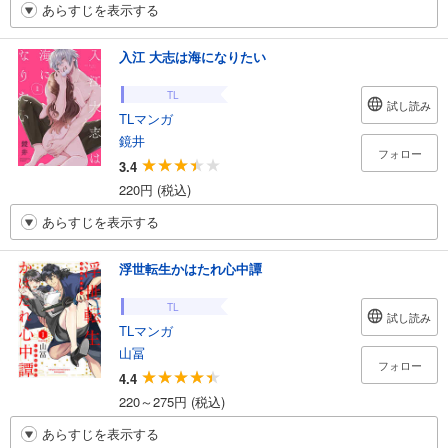
あらすじを表示する
入江 大志は海になりたい
TL
試し読み
TLマンガ
鏡井
フォロー
3.4
220円 (税込)
あらすじを表示する
浮世転生かはたれ心中譚
TL
試し読み
TLマンガ
山冨
フォロー
4.4
220～275円 (税込)
あらすじを表示する