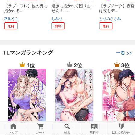
【ラブコフレ】他の男に
過激に抱かれて困りま…
【ラブチーク】春宮
抱かれる...
せん！ ...
は夜もデ...
路地うら
しみり
とりのささみ
無料
無料
無料
TLマンガランキング
一覧
>>
1位
2位
3位
TL
TL
TL
トップ
カート
検索
無料本
はじめての方へ
今から、親友やめよう
運命のカラダと別れた
ぶり返す獣性。～カ