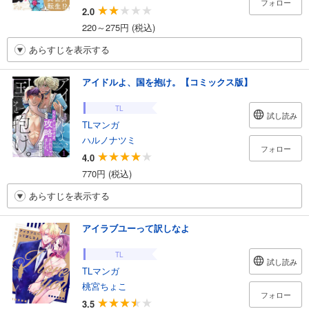
フォロー
2.0
220～275円 (税込)
あらすじを表示する
アイドルよ、国を抱け。【コミックス版】
TL
試し読み
TLマンガ
ハルノナツミ
フォロー
4.0
770円 (税込)
あらすじを表示する
アイラブユーって訳しなよ
TL
試し読み
TLマンガ
桃宮ちょこ
フォロー
3.5