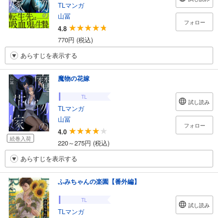
TLマンガ
山冨
フォロー
4.8
770円 (税込)
あらすじを表示する
魔物の花嫁
TL
試し読み
TLマンガ
山冨
フォロー
4.0
続巻入荷
220～275円 (税込)
あらすじを表示する
ふみちゃんの楽園【番外編】
TL
試し読み
TLマンガ