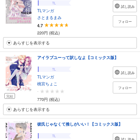
TL
試し読み
TLマンガ
さとまるまみ
フォロー
4.7
220円 (税込)
あらすじを表示する
アイラブユーって訳しなよ【コミックス版】
TL
試し読み
TLマンガ
桃宮ちょこ
フォロー
-
完結
770円 (税込)
あらすじを表示する
彼氏じゃなくて推しがいい！【コミックス版】
TL
試し読み