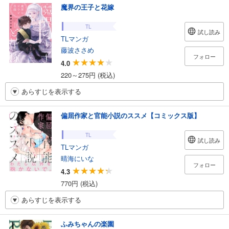
魔界の王子と花嫁
TL
試し読み
TLマンガ
藤波ささめ
フォロー
4.0
220～275円 (税込)
あらすじを表示する
偏屈作家と官能小説のススメ【コミックス版】
TL
試し読み
TLマンガ
晴海にいな
フォロー
4.3
770円 (税込)
あらすじを表示する
ふみちゃんの楽園