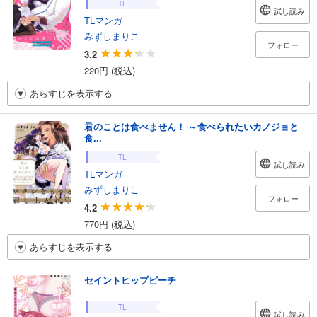
TL
試し読み
TLマンガ
みずしまりこ
フォロー
3.2
220円 (税込)
あらすじを表示する
君のことは食べません！ ～食べられたいカノジョと
食...
TL
試し読み
TLマンガ
みずしまりこ
フォロー
4.2
770円 (税込)
あらすじを表示する
セイントヒップピーチ
TL
試し読み