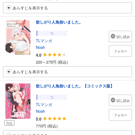
あらすじを表示する
欲しがり人魚拾いました。
TL
試し読み
TLマンガ
Noah
フォロー
4.0
220～275円 (税込)
あらすじを表示する
欲しがり人魚拾いました。【コミックス版】
TL
試し読み
TLマンガ
Noah
フォロー
5.0
完結
770円 (税込)