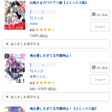
お狐さまのワケアリ嫁【コミックス版】
TL
試し読み
TLマンガ
mono
フォロー
4.0
770円 (税込)
あらすじを表示する
俺を愛しすぎてる守護神は！
TL
試し読み
TLマンガ
朱野りりん
フォロー
4.3
220～275円 (税込)
あらすじを表示する
俺を愛しすぎてる守護神は！【コミックス版】