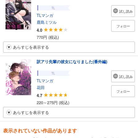
TL
試し読み
TLマンガ
鹿島ミツル
フォロー
4.0
770円 (税込)
あらすじを表示する
訳アリ先輩の彼女になりました(番外編)
TL
試し読み
TLマンガ
花田
フォロー
4.7
220～275円 (税込)
あらすじを表示する
表示されていない作品があります