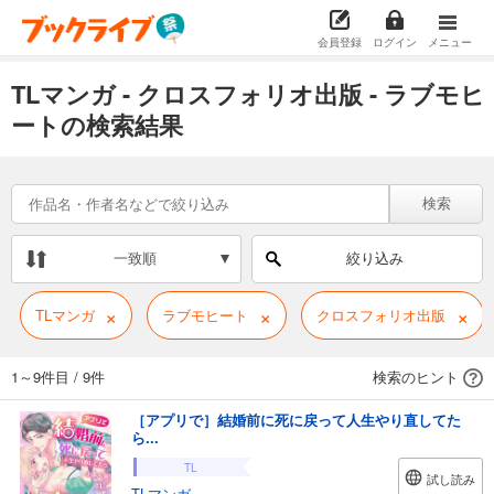
会員登録
ログイン
メニュー
TLマンガ - クロスフォリオ出版 - ラブモヒ
ートの検索結果
検索
一致順
絞り込み
×
×
×
TLマンガ
ラブモヒート
クロスフォリオ出版
1～9件目
/
9件
検索のヒント
［アプリで］結婚前に死に戻って人生やり直してた
ら...
TL
試し読み
TLマンガ