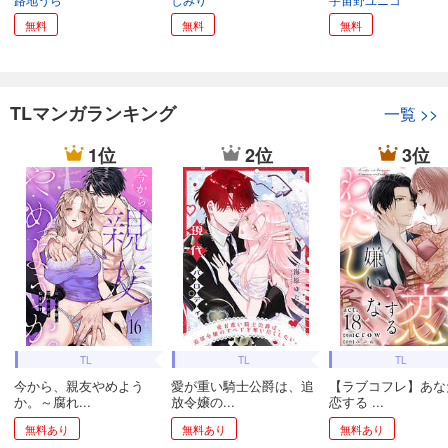
無料
無料
無料
TLマンガランキング
一覧
>>
1位
2位
3位
TL
TL
TL
今から、親友やめよう
愛が重い騎士公爵は、追
【ラブコフレ】あな
か。～腐れ...
放令嬢の...
恋する ...
無料あり
無料あり
無料あり