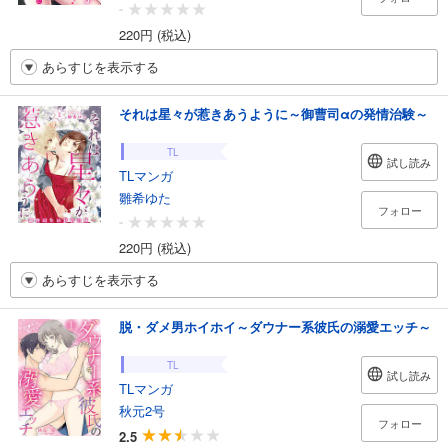
-
220円 (税込)
あらすじを表示する
それは星々が惹きあうように～御曹司αの発情治験～
TL
試し読み
TLマンガ
雛希ゆた
フォロー
-
220円 (税込)
あらすじを表示する
脱・ダメ男ホイホイ～ダウナー系彼氏の溺愛エッチ～
TL
試し読み
TLマンガ
秋元2号
フォロー
2.5