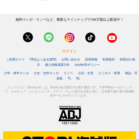
無料マンガ・ラノベなど、豊富なラインナップで188万冊以上配信中！
ログイン
ご利用ガイド
FAQ(よくある質問)
お問い合わせ
採用情報
利用規約
特商法の表
示
個人情報保護方針
cookie等ポリシー
少年・青年マンガ
少女・女性マンガ
ラノベ
小説・文芸
ビジネス・実用
雑誌・写
真集
TL
BL
ブックライブ（BookLive!）は、BookLiveが運営する電子書店です。TOPPANホールディング
ス、カルチュア・コンビニエンス・クラブ、テレビ朝日の出資を受け、日本最大級の電子書籍配
信サービスを行っています。