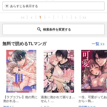
あらすじを表示する
<<
<
1
・
・
・
>
>>
検索条件を変更する
無料で読めるTLマンガ
一覧
>>
【ラブコフレ】他の男に
過激に抱かれて困りま…
一生、可愛がってあ
抱かれる...
せん！ ...
から～執...
路地うら
しみり
宇宙野ユニコ