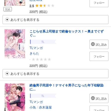
フォロー
2.5
完結
220円 (税込)
あらすじを表示する
こじらせ系上司朝まで絶倫セックス！～奥までぐず
ぐ...
TL
試し読み
TLマンガ
きらた
フォロー
-
220円 (税込)
あらすじを表示する
絶倫男子同居中！ナマイキ男子になった年下幼馴染
に...
TL
試し読み
TLマンガ
小魚
/
赤木蓮屋
フォロー