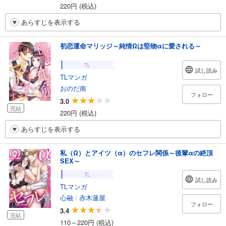
220円 (税込)
あらすじを表示する
初恋運命マリッジ～純情Ωは堅物αに愛される～
TL
試し読み
TLマンガ
おのだ南
フォロー
3.0
完結
220円 (税込)
あらすじを表示する
私（Ω）とアイツ（α）のセフレ関係～後輩αの絶頂
SEX～
TL
試し読み
TLマンガ
心融
/
赤木蓮屋
フォロー
3.4
完結
110～220円 (税込)