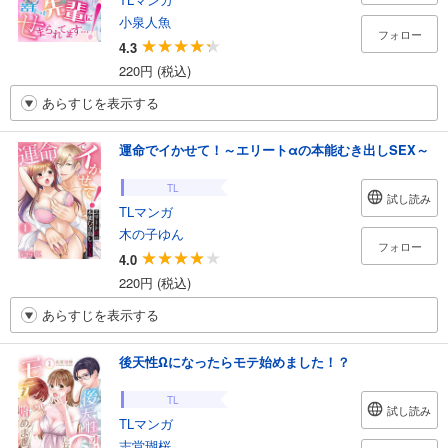
小泉人魚
フォロー
4.3
220円 (税込)
あらすじを表示する
運命でイかせて！～エリートαの本能むき出しSEX～
TL
試し読み
TLマンガ
木の子ゆん
フォロー
4.0
220円 (税込)
あらすじを表示する
後天性Ωになったらモテ始めました！？
TL
試し読み
TLマンガ
志堂瑚桜