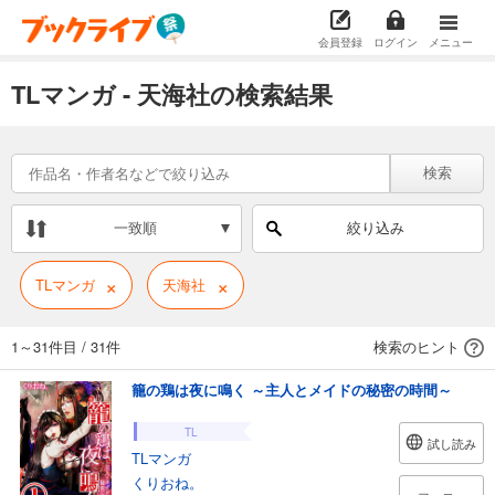
会員登録
ログイン
メニュー
TLマンガ - 天海社の検索結果
検索
一致順
絞り込み
×
×
TLマンガ
天海社
1～31件目
/
31件
検索のヒント
籠の鶏は夜に鳴く ～主人とメイドの秘密の時間～
TL
試し読み
TLマンガ
くりおね。