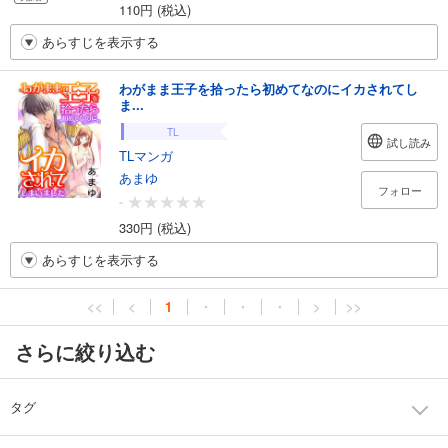
110円 (税込)
あらすじを表示する
わがまま王子を拾ったら初めてなのにイカされてし
ま...
TL
試し読み
TLマンガ
あまゆ
フォロー
-
330円 (税込)
あらすじを表示する
<<
<
1
・
・
・
>
>>
さらに絞り込む
タグ