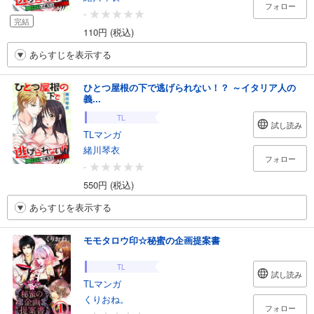
フォロー
-
完結
110円 (税込)
あらすじを表示する
ひとつ屋根の下で逃げられない！？ ～イタリア人の
義...
TL
試し読み
TLマンガ
緒川琴衣
フォロー
-
550円 (税込)
あらすじを表示する
モモタロウ印☆秘蜜の企画提案書
TL
試し読み
TLマンガ
くりおね。
フォロー