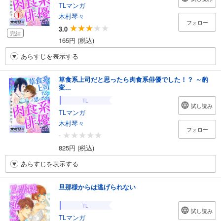
TLマンガ
木村琴々
フォロー
3.0
完結
165円 (税込)
あらすじを表示する
草食系上司だと思ったら肉食系俳優でした！？ ～豹
変...
TL
試し読み
TLマンガ
木村琴々
フォロー
-
825円 (税込)
あらすじを表示する
旦那様からは逃げられない
TL
試し読み
TLマンガ