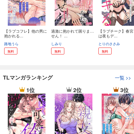
【ラブコフレ】他の男に
過激に抱かれて困りま…
【ラブチーク】春宮
抱かれる...
せん！ ...
は夜もデ...
路地うら
しみり
とりのささみ
無料
無料
無料
TLマンガランキング
一覧
>>
1位
2位
3位