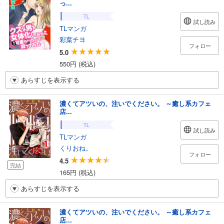
っ...
TL
試し読み
TLマンガ
彩葉チヨ
フォロー
5.0
550円 (税込)
あらすじを表示する
濃くてアツいの、注いでください。 ～癒し系カフェ
店...
TL
試し読み
TLマンガ
くりおね。
フォロー
4.5
完結
165円 (税込)
あらすじを表示する
濃くてアツいの、注いでください。 ～癒し系カフェ
店...