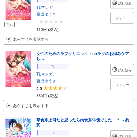
TL
試し読み
TLマンガ
藤成ゆうき
フォロー
-
完結
110円 (税込)
あらすじを表示する
女性のためのラブクリニック ～カラダのお悩みケア
し...
TL
試し読み
TLマンガ
藤成ゆうき
フォロー
4.0
550円 (税込)
あらすじを表示する
草食系上司だと思ったら肉食系俳優でした！？ ～豹
変...
TL
試し読み