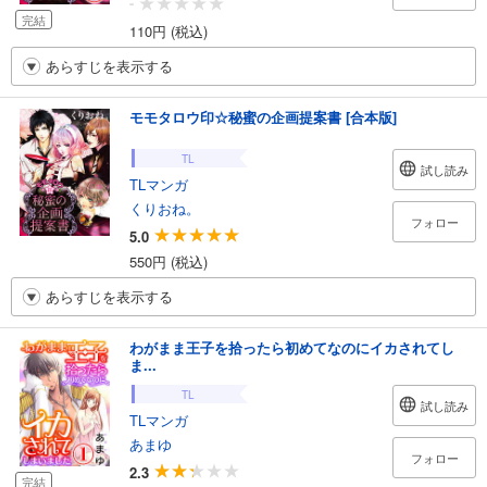
-
完結
110円 (税込)
あらすじを表示する
モモタロウ印☆秘蜜の企画提案書 [合本版]
TL
試し読み
TLマンガ
くりおね。
フォロー
5.0
550円 (税込)
あらすじを表示する
わがまま王子を拾ったら初めてなのにイカされてし
ま...
TL
試し読み
TLマンガ
あまゆ
フォロー
2.3
完結