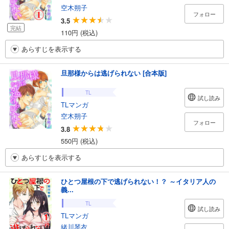
空木朔子
フォロー
3.5
完結
110円 (税込)
あらすじを表示する
旦那様からは逃げられない [合本版]
TL
試し読み
TLマンガ
空木朔子
フォロー
3.8
550円 (税込)
あらすじを表示する
ひとつ屋根の下で逃げられない！？ ～イタリア人の
義...
TL
試し読み
TLマンガ
緒川琴衣