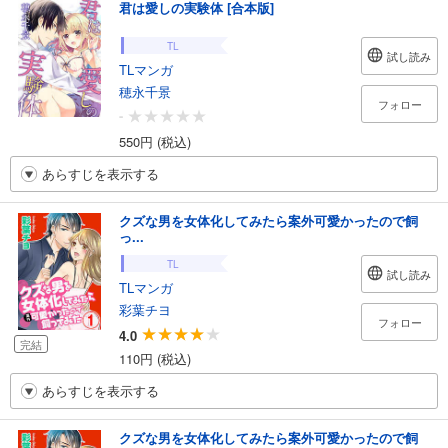
君は愛しの実験体 [合本版]
TL
試し読み
TLマンガ
穂永千景
フォロー
-
550円 (税込)
あらすじを表示する
クズな男を女体化してみたら案外可愛かったので飼
っ...
TL
試し読み
TLマンガ
彩葉チヨ
フォロー
4.0
完結
110円 (税込)
あらすじを表示する
クズな男を女体化してみたら案外可愛かったので飼