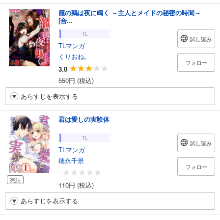
籠の鶏は夜に鳴く ～主人とメイドの秘密の時間～
[合...
TL
試し読み
TLマンガ
くりおね。
フォロー
3.0
550円 (税込)
あらすじを表示する
君は愛しの実験体
TL
試し読み
TLマンガ
穂永千景
フォロー
-
完結
110円 (税込)
あらすじを表示する