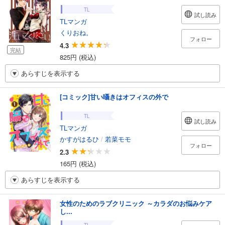
TL
試し読み
TLマンガ
くりおね。
フォロー
4.3
完結
825円 (税込)
あらすじを表示する
[コミック]甘い囁きはオフィスの外で
TL
試し読み
TLマンガ
かすがはるひ
/
若菜モモ
フォロー
2.3
165円 (税込)
あらすじを表示する
女性のためのラブクリニック ～カラダのお悩みケア
し...