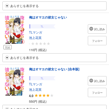
あらすじを表示する
俺はオマエの彼女じゃない
TL
試し読み
TLマンガ
池上花英
フォロー
-
完結
110円 (税込)
あらすじを表示する
俺はオマエの彼女じゃない [合本版]
TL
試し読み
TLマンガ
池上花英
フォロー
4.0
550円 (税込)