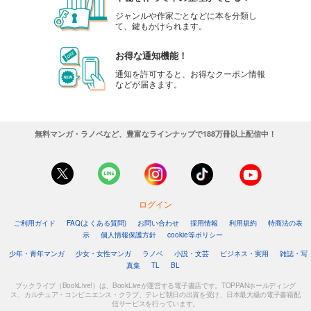
ジャンルや作家ごとなどに本を分類し
て、鍵もかけられます。
お得な通知機能！
通知を許可すると、お得なクーポン情報
などが届きます。
無料マンガ・ラノベなど、豊富なラインナップで188万冊以上配信中！
ログイン
ご利用ガイド
FAQ(よくある質問)
お問い合わせ
採用情報
利用規約
特商法の表
示
個人情報保護方針
cookie等ポリシー
少年・青年マンガ
少女・女性マンガ
ラノベ
小説・文芸
ビジネス・実用
雑誌・写
真集
TL
BL
ブックライブ（BookLive!）は、BookLiveが運営する電子書店です。TOPPANホールディング
ス、カルチュア・コンビニエンス・クラブ、テレビ朝日の出資を受け、日本最大級の電子書籍配
信サービスを行っています。