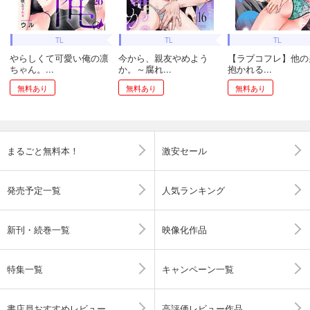
TL
TL
TL
やらしくて可愛い俺の凛
今から、親友やめよう
【ラブコフレ】他の
ちゃん。...
か。～腐れ...
抱かれる...
無料あり
無料あり
無料あり
まるごと無料本！
激安セール
発売予定一覧
人気ランキング
新刊・続巻一覧
映像化作品
特集一覧
キャンペーン一覧
書店員おすすめレビュー
高評価レビュー作品