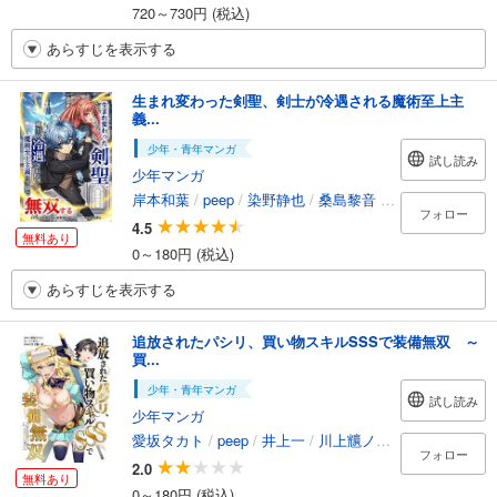
720～730円 (税込)
あらすじを表示する
生まれ変わった剣聖、剣士が冷遇される魔術至上主
義...
少年・青年マンガ
試し読み
少年マンガ
岸本和葉
/
peep
/
染野静也
/
桑島黎音
/
taskey STUDIO
フォロー
4.5
無料あり
0～180円 (税込)
あらすじを表示する
追放されたパシリ、買い物スキルSSSで装備無双 ～
買...
少年・青年マンガ
試し読み
少年マンガ
愛坂タカト
/
peep
/
井上一
/
川上兤ノ佑
/
taskey STUD
フォロー
2.0
無料あり
0～180円 (税込)