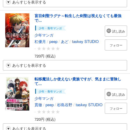
あらすじを表示する
盲目剣聖ラグナ～転生した剣聖は視えなくても最強
で...
少年・青年マンガ
試し読み
少年マンガ
杠優月
/
peep
/
あど
/
taskey STUDIO
フォロー
-
720円 (税込)
あらすじを表示する
転移魔法しか使えない貴族ですが、気ままに冒険し
て...
少年・青年マンガ
試し読み
少年マンガ
貫徹
/
peep
/
杉島谷野
/
taskey STUDIO
フォロー
-
720円 (税込)
あらすじを表示する