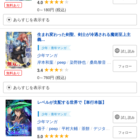
4.0
無料あり
0～180円 (税込)
あらすじを表示する
生まれ変わった剣聖、剣士が冷遇される魔術至上主
義...
少年・青年マンガ
試し読み
少年マンガ
岸本和葉
/
peep
/
染野静也
/
桑島黎音
/
taskey STUDIO
フォロー
3.4
無料あり
0～760円 (税込)
あらすじを表示する
レベルが支配する世界で【単行本版】
少年・青年マンガ
試し読み
少年マンガ
猫子
/
peep
/
平村大輔
/
茶餅
/
デジタル職人
/
taskey S
フォロー
5.0