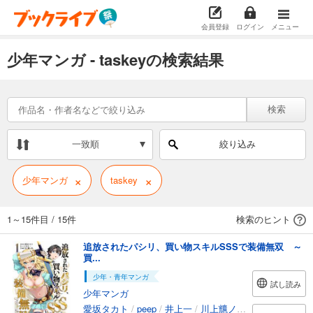
会員登録
ログイン
メニュー
少年マンガ - taskeyの検索結果
検索
一致順
絞り込み
×
×
少年マンガ
taskey
1～15件目
/
15件
検索のヒント
追放されたパシリ、買い物スキルSSSで装備無双 ～
買...
少年・青年マンガ
試し読み
少年マンガ
愛坂タカト
/
peep
/
井上一
/
川上兤ノ佑
/
taskey STUD