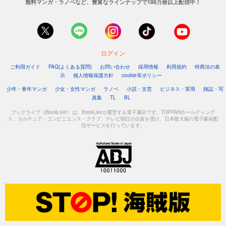
無料マンガ・ラノベなど、豊富なラインナップで188万冊以上配信中！
ログイン
ご利用ガイド
FAQ(よくある質問)
お問い合わせ
採用情報
利用規約
特商法の表
示
個人情報保護方針
cookie等ポリシー
少年・青年マンガ
少女・女性マンガ
ラノベ
小説・文芸
ビジネス・実用
雑誌・写
真集
TL
BL
ブックライブ（BookLive!）は、BookLiveが運営する電子書店です。TOPPANホールディング
ス、カルチュア・コンビニエンス・クラブ、テレビ朝日の出資を受け、日本最大級の電子書籍配
信サービスを行っています。