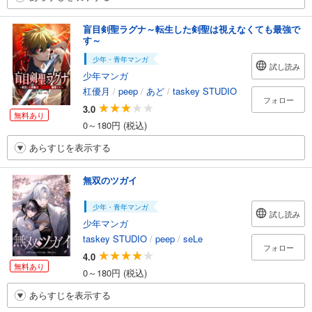
盲目剣聖ラグナ～転生した剣聖は視えなくても最強で
す～
少年・青年マンガ
試し読み
少年マンガ
杠優月
/
peep
/
あど
/
taskey STUDIO
フォロー
3.0
無料あり
0～180円 (税込)
あらすじを表示する
無双のツガイ
少年・青年マンガ
試し読み
少年マンガ
taskey STUDIO
/
peep
/
seLe
フォロー
4.0
無料あり
0～180円 (税込)
あらすじを表示する