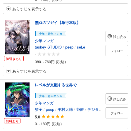
あらすじを表示する
無双のツガイ【単行本版】
少年・青年マンガ
試し読み
少年マンガ
taskey STUDIO
/
peep
/
seLe
フォロー
-
値引きあり
380～760円 (税込)
あらすじを表示する
レベルが支配する世界で
少年・青年マンガ
試し読み
少年マンガ
猫子
/
peep
/
平村大輔
/
茶餅
/
デジタル職人
/
taskey S
フォロー
5.0
無料あり
0～180円 (税込)