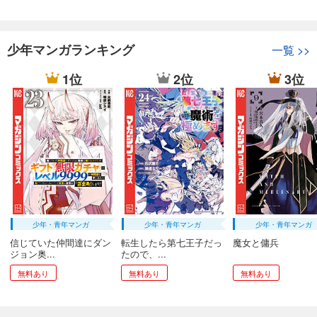
少年マンガランキング
一覧
>>
1位
2位
3位
少年・青年マンガ
少年・青年マンガ
少年・青年マンガ
信じていた仲間達にダン
転生したら第七王子だっ
魔女と傭兵
ジョン奥...
たので、...
無料あり
無料あり
無料あり