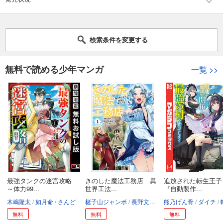
検索条件を変更する
無料で読める少年マンガ
一覧
>>
最強タンクの迷宮攻略
きのした魔法工務店 異
追放された転生王子
～体力99...
世界工法...
『自動製作...
木嶋隆太
如月命
さんど
梃子山ジャンボ
長野文三郎
熊乃げん骨
かぼちゃ
ダイチ
無料
無料
無料