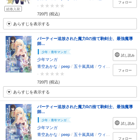
フォロー
-
続巻入荷
720円 (税込)
あらすじを表示する
パーティー追放された魔力0の捨て駒剣士、最強魔導
師...
少年・青年マンガ
試し読み
少年マンガ
青空あかな
/
peep
/
五十嵐真緒
/
ウィト・泉野将大
/
デ
フォロー
-
720円 (税込)
あらすじを表示する
パーティー追放された魔力0の捨て駒剣士、最強魔導
師...
少年・青年マンガ
試し読み
少年マンガ
青空あかな
/
peep
/
五十嵐真緒
/
ウィト・泉野将大
/
デ
フォロー