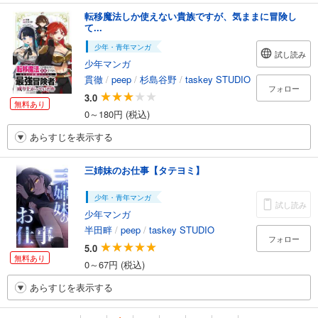
転移魔法しか使えない貴族ですが、気ままに冒険し
て...
少年・青年マンガ
試し読み
少年マンガ
貫徹
/
peep
/
杉島谷野
/
taskey STUDIO
フォロー
3.0
無料あり
0～180円 (税込)
あらすじを表示する
三姉妹のお仕事【タテヨミ】
少年・青年マンガ
試し読み
少年マンガ
半田畔
/
peep
/
taskey STUDIO
フォロー
5.0
無料あり
0～67円 (税込)
あらすじを表示する