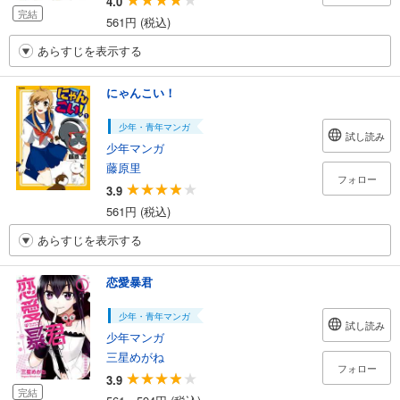
4.0
完結
561円 (税込)
あらすじを表示する
にゃんこい！
少年・青年マンガ
試し読み
少年マンガ
藤原里
フォロー
3.9
561円 (税込)
あらすじを表示する
恋愛暴君
少年・青年マンガ
試し読み
少年マンガ
三星めがね
フォロー
3.9
完結