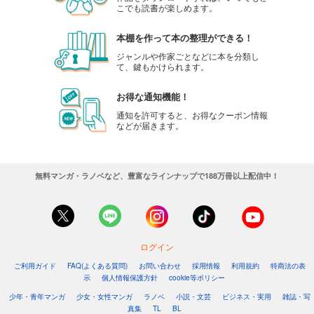
こでも読書が楽しめます。
本棚を作って本の整理ができる！
ジャンルや作家ごとなどに本を分類し
て、鍵もかけられます。
お得な通知機能！
通知を許可すると、お得なクーポン情報
などが届きます。
無料マンガ・ラノベなど、豊富なラインナップで188万冊以上配信中！
ログイン
ご利用ガイド
FAQ(よくある質問)
お問い合わせ
採用情報
利用規約
特商法の表
示
個人情報保護方針
cookie等ポリシー
少年・青年マンガ
少女・女性マンガ
ラノベ
小説・文芸
ビジネス・実用
雑誌・写
真集
TL
BL