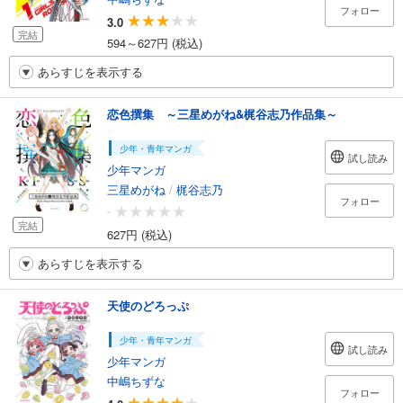
フォロー
3.0
完結
594～627円 (税込)
あらすじを表示する
恋色撰集 ～三星めがね&梶谷志乃作品集～
少年・青年マンガ
試し読み
少年マンガ
三星めがね
/
梶谷志乃
フォロー
-
完結
627円 (税込)
あらすじを表示する
天使のどろっぷ
少年・青年マンガ
試し読み
少年マンガ
中嶋ちずな
フォロー