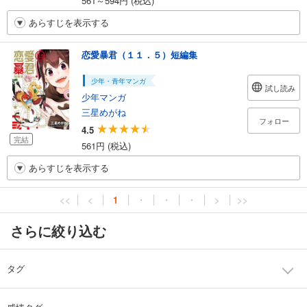
561～594円 (税込)
あらすじを表示する
恋愛暴君（１１．５）短編集
少年・青年マンガ
試し読み
少年マンガ
三星めがね
フォロー
4.5
完結
561円 (税込)
あらすじを表示する
<<
<
1
・
・
・
>
>>
さらに絞り込む
タグ