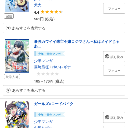
犬犬
フォロー
4.4
完結
561円 (税込)
あらすじを表示する
最強カワイイ未亡令嬢コジマさん～私はメイドじゃ
あ...
少年・青年マンガ
試し読み
少年マンガ
霧崎秀征
/
ゆいレギナ
フォロー
-
続巻入荷
165～176円 (税込)
あらすじを表示する
ガールズ×ロードバイク
少年・青年マンガ
試し読み
少年マンガ
中嶋ちずな