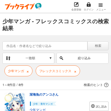
会員登録
ログイン
メニュー
少年マンガ - フレックスコミックスの検索
結果
検索
一致順
絞り込み
×
×
少年マンガ
フレックスコミックス
1～8件目
/
8件
検索のヒント
深海魚のアンコさん
少年・青年マンガ
試し読み
少年マンガ