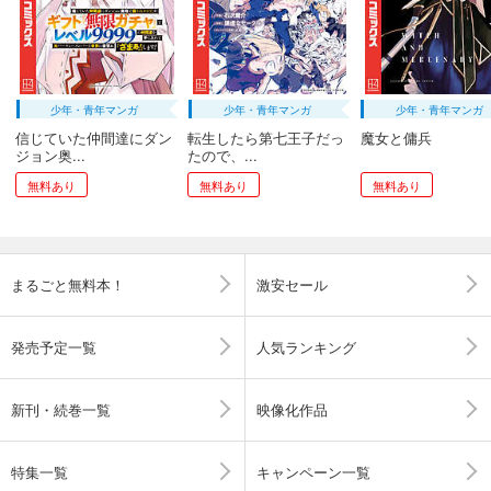
少年・青年マンガ
少年・青年マンガ
少年・青年マンガ
信じていた仲間達にダン
転生したら第七王子だっ
魔女と傭兵
ジョン奥...
たので、...
無料あり
無料あり
無料あり
まるごと無料本！
激安セール
発売予定一覧
人気ランキング
新刊・続巻一覧
映像化作品
特集一覧
キャンペーン一覧