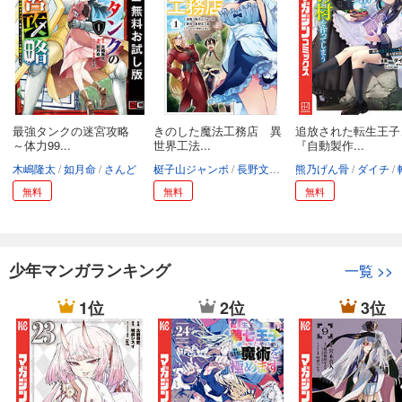
最強タンクの迷宮攻略
きのした魔法工務店 異
追放された転生王子
～体力99...
世界工法...
『自動製作...
木嶋隆太
如月命
さんど
梃子山ジャンボ
長野文三郎
熊乃げん骨
かぼちゃ
ダイチ
無料
無料
無料
少年マンガランキング
一覧
>>
1位
2位
3位