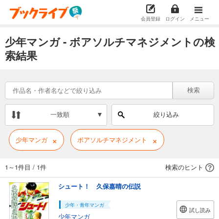
会員登録
ログイン
メニュー
少年マンガ - ボアソルチマネジメントの検
索結果
検索
一致順
絞り込み
×
×
少年マンガ
ボアソルチマネジメント
1～1件目
/
1件
検索のヒント
シュート！ 久保嘉晴の伝説
少年・青年マンガ
試し読み
少年マンガ