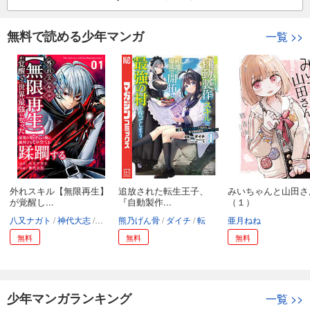
無料で読める少年マンガ
一覧
>>
外れスキル【無限再生】
追放された転生王子、
みいちゃんと山田さ
が覚醒し...
『自動製作...
（１）
八又ナガト
神代大志
アンブル編集部
熊乃げん骨
ダイチ
転
亜月ねね
無料
無料
無料
少年マンガランキング
一覧
>>