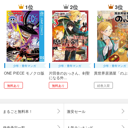
1位
2位
3位
少年・青年マンガ
少年・青年マンガ
少年・青年マンガ
ONE PIECE モノクロ版
片田舎のおっさん、剣聖
異世界居酒屋「のぶ
になる外...
無料あり
無料あり
続巻入荷
まるごと無料本！
激安セール
発売予定一覧
人気ランキング