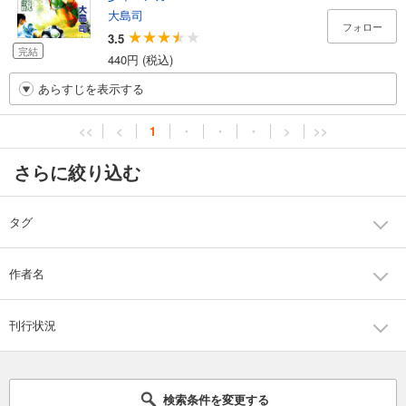
大島司
フォロー
3.5
完結
440円 (税込)
あらすじを表示する
<<
<
1
・
・
・
>
>>
さらに絞り込む
タグ
作者名
刊行状況
検索条件を変更する