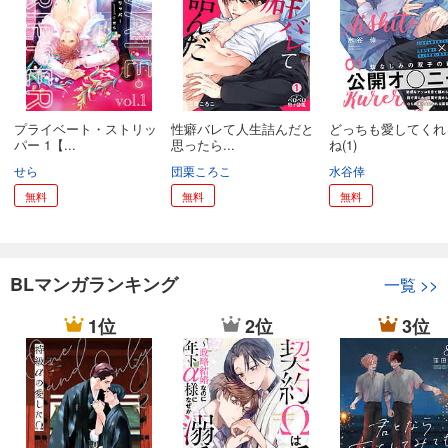
プライベート・ストリッ
性癖バレて人生詰んだと
どっちも愛してくれ
パー 1【...
思ったら...
ね(1)
せら
団栗ころこ
水谷倖
無料
無料
無料
BLマンガランキング
一覧
>>
1位
2位
3位