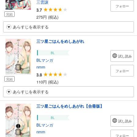
三雲譲
フォロー
3.7
完結
275円 (税込)
あらすじを表示する
三ツ星ごはんをめしあがれ
BL
試し読み
BLマンガ
nmm
フォロー
3.8
完結
110円 (税込)
あらすじを表示する
三ツ星ごはんをめしあがれ【合冊版】
BL
試し読み
BLマンガ
nmm
フォロー