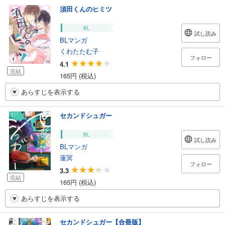
須田くんのヒミツ
BL
試し読み
BLマンガ
くわたたむ子
フォロー
4.1
完結
165円 (税込)
あらすじを表示する
セカンドシュガー
BL
試し読み
BLマンガ
蓮冥
フォロー
3.3
完結
165円 (税込)
あらすじを表示する
セカンドシュガー【合冊版】