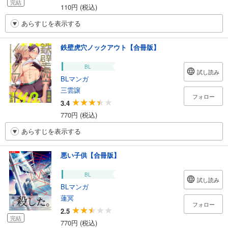
完結
110円 (税込)
あらすじを表示する
鉄壁虎穴ノックアウト【合冊版】
BL
試し読み
BLマンガ
三雲譲
フォロー
3.4
770円 (税込)
あらすじを表示する
悪い子供【合冊版】
BL
試し読み
BLマンガ
蓮冥
フォロー
2.5
完結
770円 (税込)