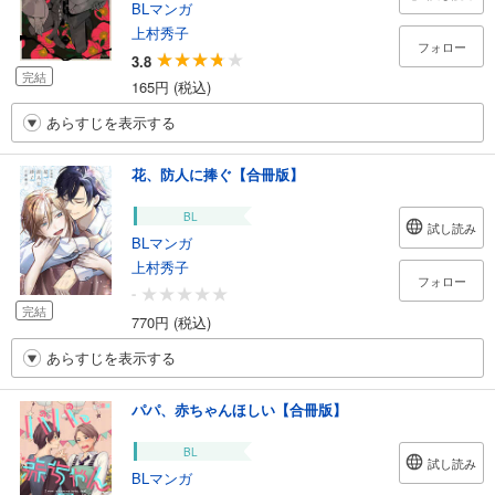
BLマンガ
上村秀子
フォロー
3.8
完結
165円 (税込)
あらすじを表示する
花、防人に捧ぐ【合冊版】
BL
試し読み
BLマンガ
上村秀子
フォロー
-
完結
770円 (税込)
あらすじを表示する
パパ、赤ちゃんほしい【合冊版】
BL
試し読み
BLマンガ