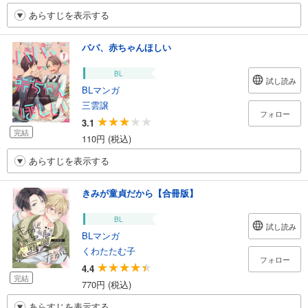
あらすじを表示する
パパ、赤ちゃんほしい
BL
試し読み
BLマンガ
三雲譲
フォロー
3.1
完結
110円 (税込)
あらすじを表示する
きみが童貞だから【合冊版】
BL
試し読み
BLマンガ
くわたたむ子
フォロー
4.4
完結
770円 (税込)
あらすじを表示する