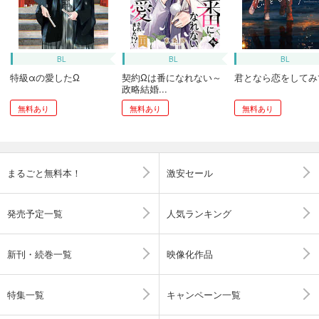
BL
BL
BL
特級αの愛したΩ
契約Ωは番になれない～
君となら恋をしてみ
政略結婚...
無料あり
無料あり
無料あり
まるごと無料本！
激安セール
発売予定一覧
人気ランキング
新刊・続巻一覧
映像化作品
特集一覧
キャンペーン一覧