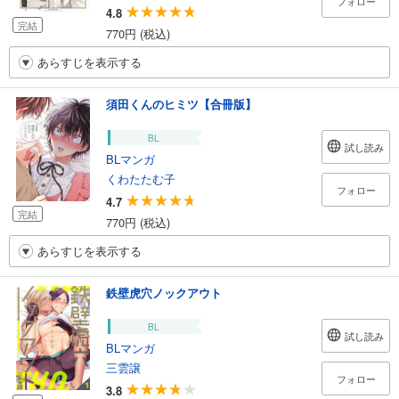
フォロー
4.8
完結
770円 (税込)
あらすじを表示する
須田くんのヒミツ【合冊版】
BL
試し読み
BLマンガ
くわたたむ子
フォロー
4.7
完結
770円 (税込)
あらすじを表示する
鉄壁虎穴ノックアウト
BL
試し読み
BLマンガ
三雲譲
フォロー
3.8