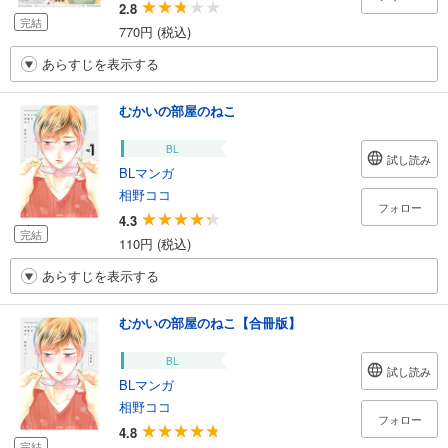
2.8
完結
770円 (税込)
あらすじを表示する
むかいの部屋のねこ
BL
試し読み
BLマンガ
相野ココ
フォロー
4.3
完結
110円 (税込)
あらすじを表示する
むかいの部屋のねこ【合冊版】
BL
試し読み
BLマンガ
相野ココ
フォロー
4.8
完結