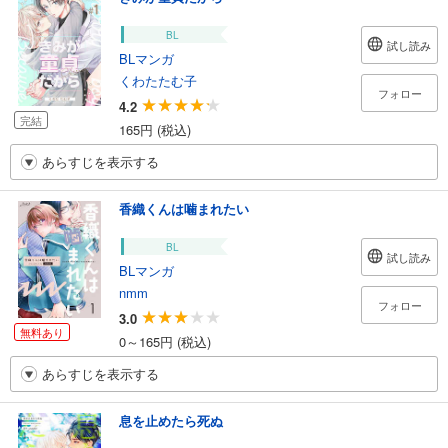
BL
試し読み
BLマンガ
くわたたむ子
フォロー
4.2
完結
165円 (税込)
あらすじを表示する
香織くんは噛まれたい
BL
試し読み
BLマンガ
nmm
フォロー
3.0
無料あり
0～165円 (税込)
あらすじを表示する
息を止めたら死ぬ