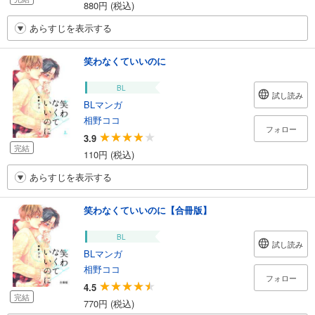
880円 (税込)
あらすじを表示する
笑わなくていいのに
BL
試し読み
BLマンガ
相野ココ
フォロー
3.9
完結
110円 (税込)
あらすじを表示する
笑わなくていいのに【合冊版】
BL
試し読み
BLマンガ
相野ココ
フォロー
4.5
完結
770円 (税込)