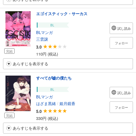
エゴイスティック・サーカス
BL
試し読み
BLマンガ
三雲譲
フォロー
3.0
完結
110円 (税込)
あらすじを表示する
すべてが嘘の僕たち
BL
試し読み
BLマンガ
はざま黒緒
/
姫月鏡香
フォロー
5.0
完結
330円 (税込)
あらすじを表示する