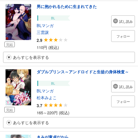
男に抱かれるために生まれてきた
BL
試し読み
BLマンガ
三雲譲
フォロー
2.9
完結
110円 (税込)
あらすじを表示する
ダブルプリンス～アンドロイドと生徒の身体検査～
BL
試し読み
BLマンガ
松本みよこ
フォロー
3.7
完結
165～220円 (税込)
あらすじを表示する
きみが童貞だから