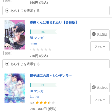
完結
660円 (税込)
あらすじを表示する
香織くんは噛まれたい【合冊版】
BL
試し読み
BLマンガ
nmm
フォロー
-
完結
770円 (税込)
あらすじを表示する
硝子細工の君～シンデレラ～
BL
試し読み
BLマンガ
にこ☆
フォロー
3.5
275～330円 (税込)