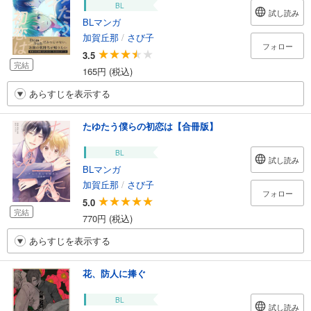
BL
試し読み
BLマンガ
加賀丘那
/
さび子
フォロー
3.5
完結
165円 (税込)
あらすじを表示する
たゆたう僕らの初恋は【合冊版】
BL
試し読み
BLマンガ
加賀丘那
/
さび子
フォロー
5.0
完結
770円 (税込)
あらすじを表示する
花、防人に捧ぐ
BL
試し読み