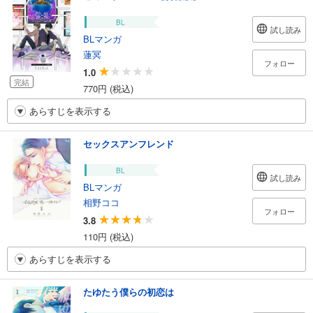
BL
試し読み
BLマンガ
蓮冥
フォロー
1.0
完結
770円 (税込)
あらすじを表示する
セックスアンフレンド
BL
試し読み
BLマンガ
相野ココ
フォロー
3.8
110円 (税込)
あらすじを表示する
たゆたう僕らの初恋は