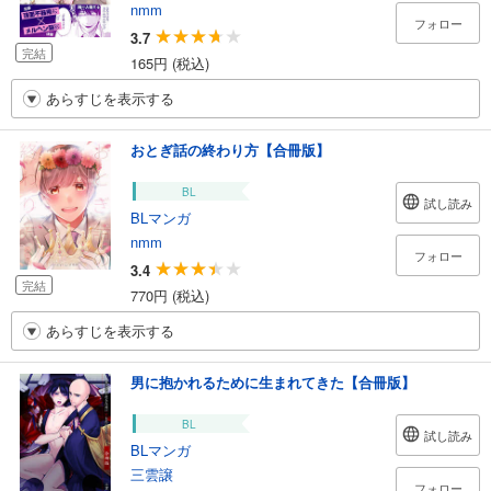
nmm
フォロー
3.7
完結
165円 (税込)
あらすじを表示する
おとぎ話の終わり方【合冊版】
BL
試し読み
BLマンガ
nmm
フォロー
3.4
完結
770円 (税込)
あらすじを表示する
男に抱かれるために生まれてきた【合冊版】
BL
試し読み
BLマンガ
三雲譲
フォロー