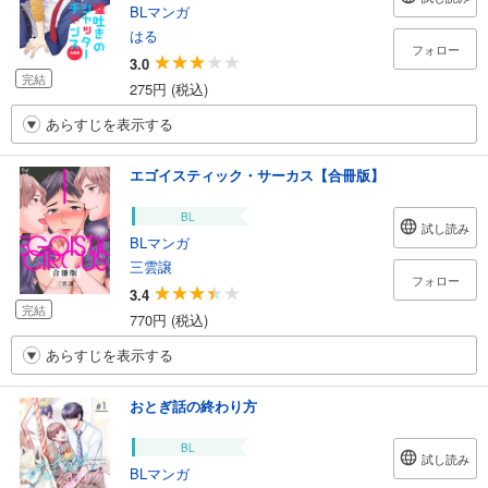
BLマンガ
はる
フォロー
3.0
完結
275円 (税込)
あらすじを表示する
エゴイスティック・サーカス【合冊版】
BL
試し読み
BLマンガ
三雲譲
フォロー
3.4
完結
770円 (税込)
あらすじを表示する
おとぎ話の終わり方
BL
試し読み
BLマンガ