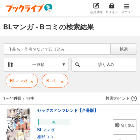
会員登録
ログイン
メニュー
BLマンガ - Bコミの検索結果
検索
一致順
絞り込み
×
×
BLマンガ
Bコミ
1～44件目
/
44件
検索のヒント
セックスアンフレンド【合冊版】
BL
試し読み
BLマンガ
相野ココ