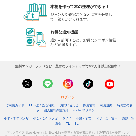
本棚を作って本の整理ができる！
ジャンルや作家ごとなどに本を分類し
て、鍵もかけられます。
お得な通知機能！
通知を許可すると、お得なクーポン情報
などが届きます。
無料マンガ・ラノベなど、豊富なラインナップで188万冊以上配信中！
ログイン
ご利用ガイド
FAQ(よくある質問)
お問い合わせ
採用情報
利用規約
特商法の表
示
個人情報保護方針
cookie等ポリシー
少年・青年マンガ
少女・女性マンガ
ラノベ
小説・文芸
ビジネス・実用
雑誌・写
真集
TL
BL
ブックライブ（BookLive!）は、BookLiveが運営する電子書店です。TOPPANホールディング