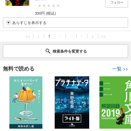
フォロー
-
330円 (税込)
あらすじを表示する
<<
<
1
・
・
・
>
>>
検索条件を変更する
無料で読める
一覧
>>