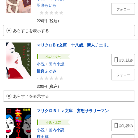
羽咲らいら
フォロー
-
220円 (税込)
あらすじを表示する
マリクロBiz文庫 十八歳、新人チエリ。
小説・文芸
試し読み
小説
/
国内小説
世良ふゆみ
フォロー
-
330円 (税込)
あらすじを表示する
マリクロＢｉｚ文庫 妄想サラリーマン
小説・文芸
試し読み
小説
/
国内小説
柳田輝