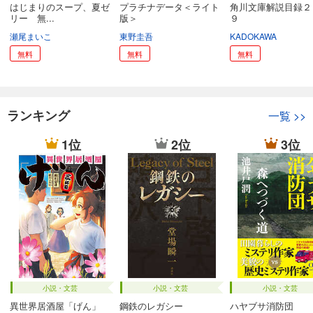
はじまりのスープ、夏ゼ
プラチナデータ＜ライト
角川文庫解説目録２
リー 無...
版＞
９
瀬尾まいこ
東野圭吾
KADOKAWA
無料
無料
無料
ランキング
一覧
>>
1位
2位
3位
小説・文芸
小説・文芸
小説・文芸
異世界居酒屋「げん」
鋼鉄のレガシー
ハヤブサ消防団