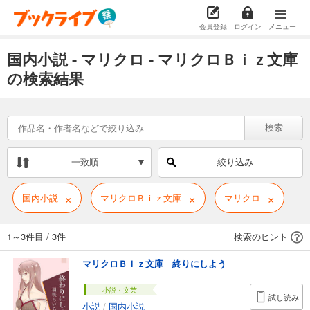
会員登録
ログイン
メニュー
国内小説 - マリクロ - マリクロＢｉｚ文庫
の検索結果
検索
一致順
絞り込み
×
×
×
国内小説
マリクロＢｉｚ文庫
マリクロ
1～3件目
/
3件
検索のヒント
マリクロＢｉｚ文庫 終りにしよう
小説・文芸
試し読み
小説
/
国内小説