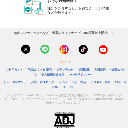
お得な通知機能！
通知を許可すると、お得なクーポン情報
などが届きます。
無料マンガ・ラノベなど、豊富なラインナップで188万冊以上配信中！
ログイン
ご利用ガイド
FAQ(よくある質問)
お問い合わせ
採用情報
利用規約
特商法の表
示
個人情報保護方針
cookie等ポリシー
少年・青年マンガ
少女・女性マンガ
ラノベ
小説・文芸
ビジネス・実用
雑誌・写
真集
TL
BL
ブックライブ（BookLive!）は、BookLiveが運営する電子書店です。TOPPANホールディング
ス、カルチュア・コンビニエンス・クラブ、テレビ朝日の出資を受け、日本最大級の電子書籍配
信サービスを行っています。