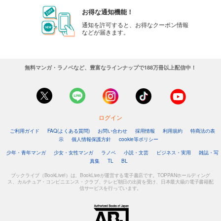
お得な通知機能！
通知を許可すると、お得なクーポン情報
などが届きます。
無料マンガ・ラノベなど、豊富なラインナップで188万冊以上配信中！
ログイン
ご利用ガイド
FAQ(よくある質問)
お問い合わせ
採用情報
利用規約
特商法の表
示
個人情報保護方針
cookie等ポリシー
少年・青年マンガ
少女・女性マンガ
ラノベ
小説・文芸
ビジネス・実用
雑誌・写
真集
TL
BL
ブックライブ（BookLive!）は、BookLiveが運営する電子書店です。TOPPANホールディング
ス、カルチュア・コンビニエンス・クラブ、テレビ朝日の出資を受け、日本最大級の電子書籍配
信サービスを行っています。