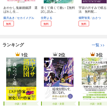
あやかし鬼嫁婚姻譚 選
青くて痛くて脆い【無料
宇宙の片すみで眠る
ばれし生...
試し読み...
法 無料配...
朧月あき
セカイメグル
住野よる
畑野智美
おさつ
無料
無料
無料
ランキング
一覧
>>
1位
2位
3位
小説・文芸
小説・文芸
小説・文芸