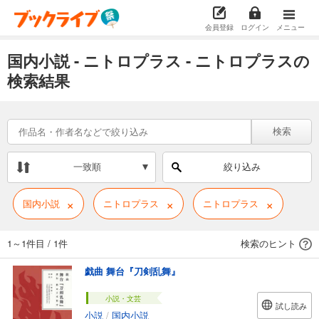
会員登録
ログイン
メニュー
国内小説 - ニトロプラス - ニトロプラスの
検索結果
検索
一致順
絞り込み
×
×
×
国内小説
ニトロプラス
ニトロプラス
1～1件目
/
1件
検索のヒント
戯曲 舞台『刀剣乱舞』
小説・文芸
試し読み
小説
/
国内小説