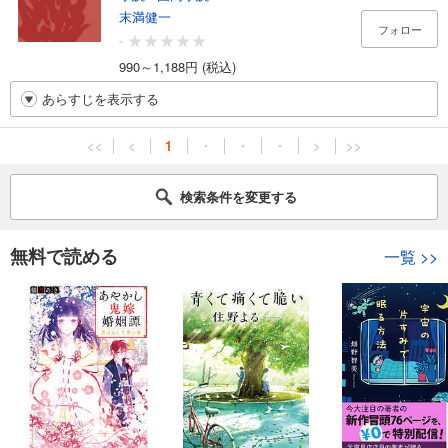
末満健一
フォロー
-
990～1,188円 (税込)
あらすじを表示する
<<
<
1
・
・
・
>
>>
検索条件を変更する
無料で読める
一覧
>>