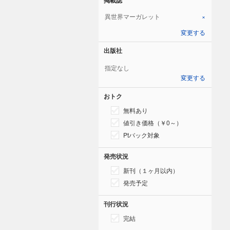
異世界マーガレット
×
変更する
出版社
指定なし
変更する
おトク
無料あり
値引き価格（￥0～）
Ptバック対象
発売状況
新刊（１ヶ月以内）
発売予定
刊行状況
完結