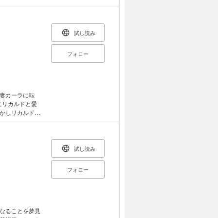
とを聞かさせ
クスはアリゼの
て幸せになりま
を分冊したもの
試し読み
フォロー
妻カーラに転
にリカルドと愛
かしリカルドは
この商品は『溺
ソロジー』3巻
試し読み
フォロー
なることを夢見