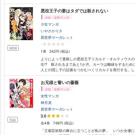
リゼは目覚めたベッドの上でフェリックスの妻になったこ
る。逃げられないと思い震えるアリゼだったが、フェリッ
悪役王子の妻はタダでは殺されない
身体を優しく気遣ってくれて!? ※この商品は『溺愛され
少女・女性マンガ
す！ALLハッピーエンド異世界アンソロジー』3巻の内容
少女マンガ
になります。ご注意ください。
いやさかりさ
異世界マーガレット
-
NEW
1巻
242円 (税込)
よりによって妻殺しの悪役王子リカルド・オルティウスの
生!? 殺されるまであと1か月。カーラは離縁をするため
人との隠し子の証拠をつかむべくリカルドを尾行する。し
カーラの前世の傷ついた心に気が付いてくれて……。 ※
愛されて幸せになります！ALLハッピーエンド異世界アン
お兄様と誓いの薔薇
の内容を分冊したものになります。ご注意ください。
少女・女性マンガ
女性マンガ
神月凛
異世界マーガレット
3.0
完結
全4巻
748円 (税込)
「王都芸術祭の舞台に立つことが私の夢」 いつか女優に