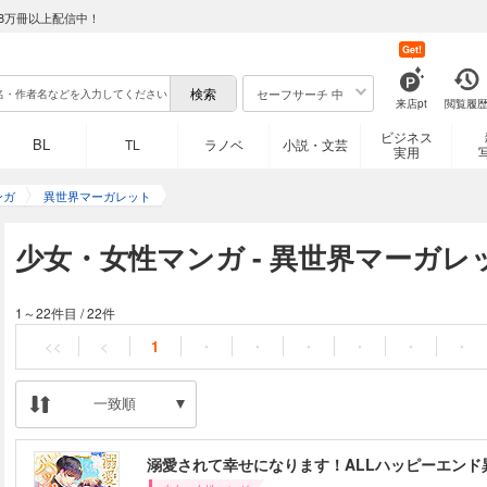
8万冊以上配信中！
Get!
セーフサーチ 中
来店pt
閲覧履
ビジネス
BL
TL
ラノベ
小説・文芸
実用
ンガ
異世界マーガレット
少女・女性マンガ - 異世界マーガ
1～22件目
/
22件
<<
<
1
・
・
・
・
・
・
一致順
溺愛されて幸せになります！ALLハッピーエンド