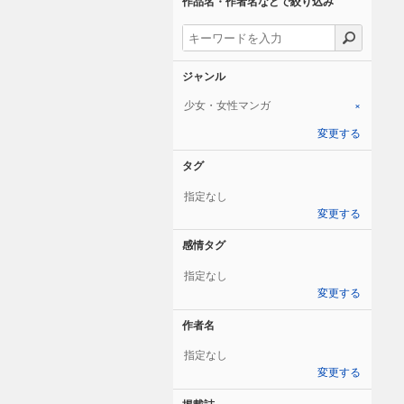
作品名・作者名などで絞り込み
ジャンル
少女・女性マンガ
×
変更する
タグ
指定なし
変更する
感情タグ
指定なし
変更する
作者名
指定なし
変更する
掲載誌