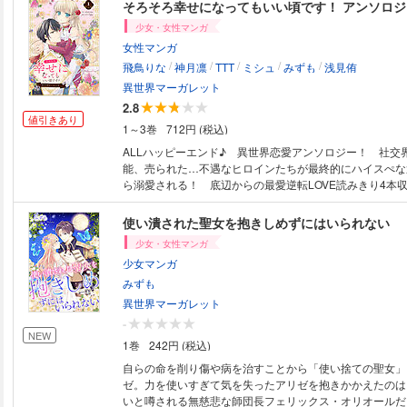
ル）／「塔の王国の蝶々姫」船津早稲／「クレア・ミラー
そろそろ幸せになってもいい頃です！ アンソロ
愛される」高浜文鳥／「野獣、時々、王子さま」三月ゆか
少女・女性マンガ
女性マンガ
/
/
/
/
/
飛鳥りな
神月凛
TTT
ミシュ
みずも
浅見侑
異世界マーガレット
2.8
値引きあり
1～3巻
712円 (税込)
ALLハッピーエンド♪ 異世界恋愛アンソロジー！ 社交
能、売られた…不遇なヒロインたちが最終的にハイスぺな
ら溺愛される！ 底辺からの最愛逆転LOVE読みきり4本
に入れるわ！」 ＜収録作品＞カバーイラスト：飛鳥りな
アリー・ミルトンの受難!?いいえ、幸運です！』漫画：神
使い潰された聖女を抱きしめずにはいられない
TTT／『スライム令嬢は魔獣使い～無能だと婚約破棄され
少女・女性マンガ
ュ／『紅い瞳の王子に囚われて、妄想と現実で心が震えて
少女マンガ
／『亡国の王女と仇の皇太子』浅見侑
みずも
異世界マーガレット
-
NEW
1巻
242円 (税込)
自らの命を削り傷や病を治すことから「使い捨ての聖女」
ゼ。力を使いすぎて気を失ったアリゼを抱きかかえたのは
いと噂される無慈悲な師団長フェリックス・オリオールだ