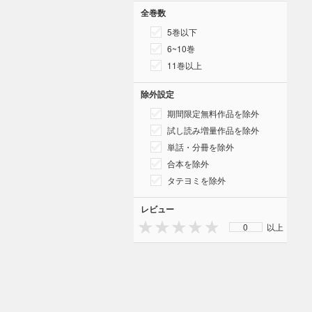
全巻数
5巻以下
6~10巻
11巻以上
除外設定
期間限定無料作品を除外
試し読み増量作品を除外
単話・分冊を除外
合本を除外
タテヨミを除外
レビュー
0
以上