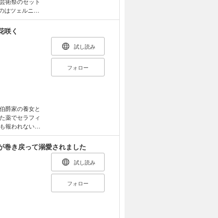
芸術祭のセット
のはツェルニシ
ライナス王子は
拒否をするリリ
花咲く
自覚王子と男装
行されていた同名
試し読み
フォロー
伯爵家の養女と
た薬でセラフィ
も報われない
た。そんなある
ルに出会う。自
が巻き戻って溺愛されました
その姿を見たア
ない言葉をかけ
試し読み
ALLハッピーエ
ります。ご注意
フォロー