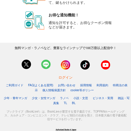
て、鍵もかけられます。
お得な通知機能！
通知を許可すると、お得なクーポン情報
などが届きます。
無料マンガ・ラノベなど、豊富なラインナップで188万冊以上配信中！
ログイン
ご利用ガイド
FAQ(よくある質問)
お問い合わせ
採用情報
利用規約
特商法の表
示
個人情報保護方針
cookie等ポリシー
少年・青年マンガ
少女・女性マンガ
ラノベ
小説・文芸
ビジネス・実用
雑誌・写
真集
TL
BL
ブックライブ（BookLive!）は、BookLiveが運営する電子書店です。TOPPANホールディング
ス、カルチュア・コンビニエンス・クラブ、テレビ朝日の出資を受け、日本最大級の電子書籍配
信サービスを行っています。