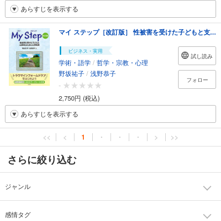
あらすじを表示する
マイ ステップ［改訂版］ 性被害を受けた子どもと支...
ビジネス・実用
試し読み
学術・語学
/
哲学・宗教・心理
野坂祐子
/
浅野恭子
フォロー
-
2,750円 (税込)
あらすじを表示する
<<
<
1
・
・
・
>
>>
さらに絞り込む
ジャンル
感情タグ