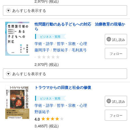
2,970円 (税込)
あらすじを表示する
性問題行動のある子どもへの対応 治療教育の現場か
ら
ビジネス・実用
試し読み
学術・語学
/
哲学・宗教・心理
藤岡淳子
/
野坂祐子
/
毛利真弓
フォロー
-
2,970円 (税込)
あらすじを表示する
トラウマからの回復と社会の修復
ビジネス・実用
試し読み
学術・語学
/
哲学・宗教・心理
野坂祐子
フォロー
4.0
3,465円 (税込)