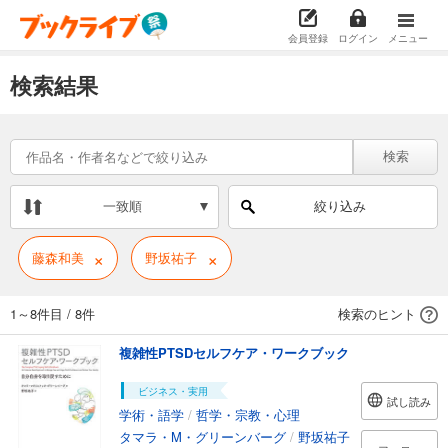
会員登録
ログイン
メニュー
検索結果
検索
一致順
絞り込み
×
×
藤森和美
野坂祐子
1～8件目
/
8件
検索のヒント
複雑性PTSDセルフケア・ワークブック
ビジネス・実用
試し読み
学術・語学
/
哲学・宗教・心理
タマラ・M・グリーンバーグ
/
野坂祐子