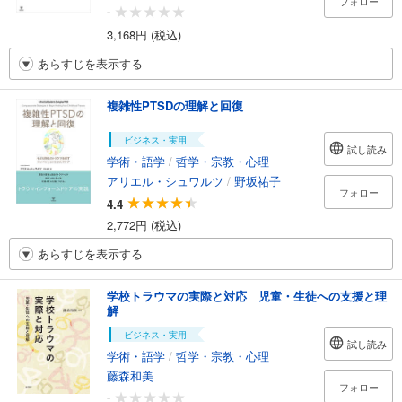
フォロー
-
3,168円 (税込)
あらすじを表示する
複雑性PTSDの理解と回復
ビジネス・実用
試し読み
学術・語学
/
哲学・宗教・心理
アリエル・シュワルツ
/
野坂祐子
フォロー
4.4
2,772円 (税込)
あらすじを表示する
学校トラウマの実際と対応 児童・生徒への支援と理
解
ビジネス・実用
試し読み
学術・語学
/
哲学・宗教・心理
藤森和美
フォロー
-