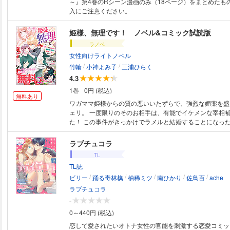
～』第4巻のRシーン漫画のみ（18ページ）をまとめたも
入にご注意ください。
姫様、無理です！ ノベル&コミック試読版
ラノベ
女性向けライトノベル
/
/
竹輪
小神よみ子
三浦ひらく
4.3
1巻
0円 (税込)
無料あり
ワガママ姫様からの質の悪いいたずらで、強烈な媚薬を盛
ェリ。 一度限りのそのお相手は、有能でイケメンな宰相
た！ この事件がきっかけでラメルと結婚することになっ
恐れ多くて憂鬱で……。 ほとぼりが冷めたところで離縁
意するのだが――。 「ムーンライトノベルズ」で年間ラン
ラブチュコラ
位の大人気作をコミカライズ！ 近すぎて遠い、堅物ふた
TL
るラブファンタジー!! メリッサ版原作ノベル、ZERO-S
TL誌
ミカライズの試し読みを大増量で収録!!
/
/
/
/
/
ビリー
踊る毒林檎
柚稀ミツ
南ひかり
佐鳥百
ache
ラブチュコラ
-
0～440円 (税込)
恋して愛されたいオトナ女性の官能を刺激する恋愛コミック