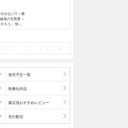
ない!? ＜豪
やろう」 快感
亜実［「お兄ち
 血は繋がって
…。義理の兄の
将臣くんは、三
・
・
・
>
>>
身触れ合って気持
発売予定一覧
映像化作品
書店員おすすめレビュー
先行配信