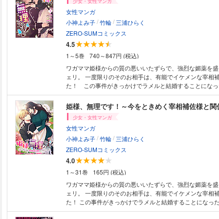
少女・女性マンガ
女性マンガ
/
/
小神よみ子
竹輪
三浦ひらく
ZERO-SUMコミックス
4.5
1～5巻
740～847円 (税込)
ワガママ姫様からの質の悪いいたずらで、強烈な媚薬を盛
ェリ。 一度限りのそのお相手は、有能でイケメンな宰相
た！ この事件がきっかけでラメルと結婚することになっ
だ恐れ多くて憂鬱で……。ほとぼりが冷めたところで離縁
決意するのだが――。 原作者・竹輪先生の書き下ろしSS
姫様、無理です！～今をときめく宰相補佐様と関
少女・女性マンガ
女性マンガ
/
/
小神よみ子
竹輪
三浦ひらく
ZERO-SUMコミックス
4.0
1～31巻
165円 (税込)
ワガママ姫様からの質の悪いいたずらで、強烈な媚薬を盛
ェリ。 一度限りのそのお相手は、有能でイケメンな宰相
た！ この事件がきっかけでラメルと結婚することになっ
恐れ多くて憂鬱で……。 ほとぼりが冷めたところで離縁