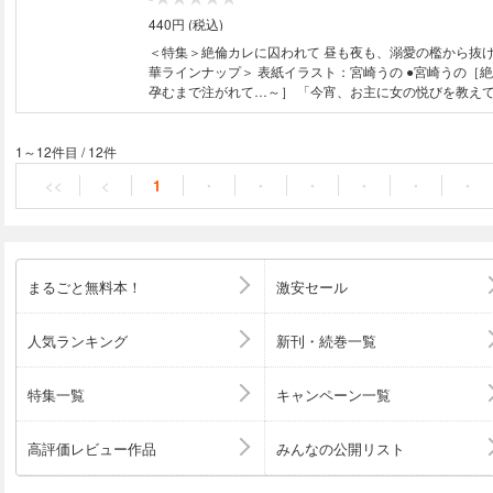
440円 (税込)
＜特集＞絶倫カレに囚われて 昼も夜も、溺愛の檻から抜け出せ
華ラインナップ＞ 表紙イラスト：宮崎うの ●宮崎うの［絶倫鬼の生贄妻 ～
孕むまで注がれて…～］ 「今宵、お主に女の悦びを教えて
を知らない無垢なカラダは毎夜暴かれ淫らに濡れる。 ●橘
ゃん」は、もうやめる ～初恋のお隣さんと不健全純愛～］
ないけど「兄妹」なのに、こんなに熱くて深いキスなんて
1～12件目
/
12件
重すぎる愛情に呑み込まれていく———。 ●奈倉ときこ［
<<
<
1
・
・
・
・
・
・
大欲求（特にエッチ）が我慢できない！］ 「ふたりで全
ちいいでしょ？」欲求強めな彼とのエッチな新婚生活
まるごと無料本！
激安セール
人気ランキング
新刊・続巻一覧
特集一覧
キャンペーン一覧
高評価レビュー作品
みんなの公開リスト