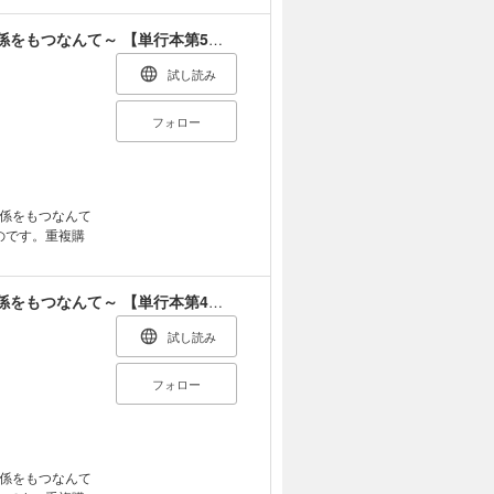
姫様、無理です！～今をときめく宰相補佐様と関係をもつなんて～ 【単行本第5巻収録描き下ろしRシーン（船上えっち編）単話版】
試し読み
フォロー
係をもつなんて
のです。重複購
姫様、無理です！～今をときめく宰相補佐様と関係をもつなんて～ 【単行本第4巻収録描き下ろしRシーン（メイド服えっち編）単話版】
試し読み
フォロー
係をもつなんて