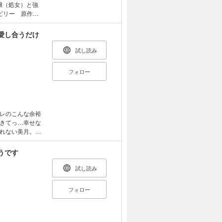
 ビリー 原作：
溺愛社長と交際０
かり 3.ラブチ
愛し合うだけ
26歳処女は捕ら
試し読み
フォロー
レのこんな余裕
きてっ…幸せな
れない美月。一
離れようとした
を埋めるように
うです
期脱出プレイ」、
ご無沙汰H」、
試し読み
ル達のラブキュ
フォロー