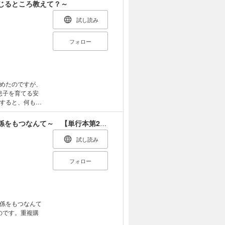
キング、堂々1
じるところ教えて？～
りのじれったすぎ
りますので、ご注
試し読み
フォロー
めたのですが、
息子を育てる安
すると、何もせ
お金を受け取ろ
好きに触る」と
姫様、無理です！～今をときめく宰相補佐様と関係をもつなんて～ 【単行本第2巻収録描き下ろしRシーン（湯けむりえっち編）単話版】
、こすって、こ
に出入りする…
試し読み
なった安藤さん、
フォロー
係をもつなんて
のです。重複購