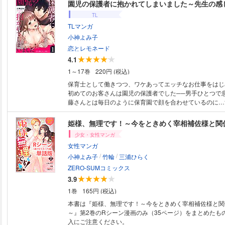
意するのだが――。 「ムーンライトノベルズ」で年間ラン
園児の保護者に抱かれてしまいました～先生の感
位の大人気作をコミカライズ！ 近すぎて遠い、堅物ふた
TL
るラブファンタジー!! 漫画内の告知等は過去のものとな
TLマンガ
意ください。
小神よみ子
恋とレモネード
4.1
1～17巻
220円 (税込)
保育士として働きつつ、ワケあってエッチなお仕事をはじ
初めてのお客さんは園児の保護者でした──男手ひとつで
藤さんとは毎日のように保育園で顔を合わせているのに…
ず、何も聞かず料金だけ払って私を帰そうとしてくれて!?
うとしないと、「先生がそうやって帰らないなら時間まで
言って…胸を舐め上げられて、硬くなった先端をつまんで
少女・女性マンガ
ねられて…トロかされたところを安藤さんの指がいじわる
女性マンガ
妙な興奮と快感でおかしくなる!保護者の顔から男の顔に
/
/
エッチすぎませんか!? ------------------------------- ※こちらは1巻目の内容にな
小神よみ子
竹輪
三浦ひらく
ります。 2巻目以降は違う内容になりますので、サンプルをご確認の上ご
ZERO-SUMコミックス
購入くださいませ。 -------------------------------
3.9
1巻
165円 (税込)
本書は『姫様、無理です！～今をときめく宰相補佐様と関
～』第2巻のRシーン漫画のみ（35ページ）をまとめたも
入にご注意ください。