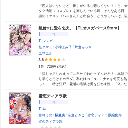
『恋人はいないけど、推しがいるし悲しくない！』と、会
タク活動（コスプレ）を楽しんでいる舞。そんなある日、
謎のイケメン《ハルさん》と出会う。どうやらハルは、以
ァンのようで、趣味の話でも意気投合。二人きりでいい雰
はいえ、温和なハルから大胆なキスをされ、初心な舞はと
絶倫αに愛を乞え。【TLオメガバースStory】
のコト、ここまで好きにさせた責任とってね」と、舞に夢
TL
撫が始まり…。ハルさん、実はかなりの肉食系で、狙った
TLマンガ
タイプ!? 驚くことに、その後ハルが舞の新たな上司だと
/
/
ぇ、これから会社二人で抜けない？」――肉食系で、ちょ
桂タマミ
小神よみ子
片倉みっき
スペ上司と秘密のプレイでつながるオフィスラブ！
ユワエル
3.6
1巻
726円 (税込)
「指じゃ足りねえって…自分でわかってんだろ？」本能で
り早くとろけるカラダ。私だけの「α」にナカを何度も熱
っ！――時は江戸、花魁の瑠璃は男を狂わす性・「Ω」だ
されても気乗りしない瑠璃だったが、ある男との再会で激し
さらに、大正時代の一途すぎる幼馴染αや、溺愛してくれ
蜜恋ティアラ獣
分差も忘れて奥まで繋がって…？フェロモンで高ぶる全身
TL
で突かれてイク…またイっちゃう…っ！珠玉のオメガバー
TL誌
ー、第一弾！【表紙:つきのおまめ】（収録作家名：桂タマミ
/
/
/
片倉みっき）
宮崎うの
橘亜実
奈倉ときこ
蜜恋ティアラ獣編集部
蜜恋ティアラ獣
-