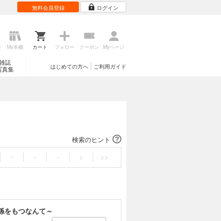
無料会員登録
ログイン
歴
My本棚
カート
フォロー
クーポン
Myページ
雑誌
はじめての方へ
ご利用ガイド
写真集
検索のヒント
・
・
・
>
>>
係をもつなんて～