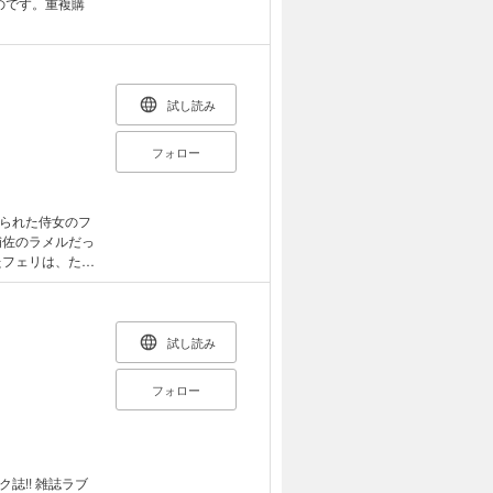
のです。重複購
試し読み
フォロー
られた侍女のフ
補佐のラメルだっ
たフェリは、ただ
してもらおうと決
キング、堂々1
りのじれったすぎ
UMコミックス版コ
試し読み
フォロー
誌!! 雑誌ラブ