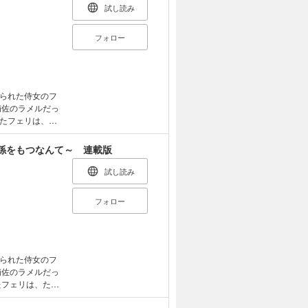
試し読み
フォロー
られた侍女のフ
補佐のラメルだっ
たフェリは、た
してもらおうと
も収録！
係をもつなんて～ 連載版
試し読み
フォロー
られた侍女のフ
補佐のラメルだっ
たフェリは、ただ
してもらおうと決