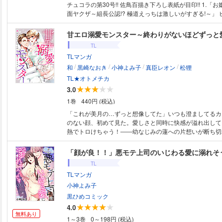
チュコラの第30号!! 佐鳥百描き下ろし表紙が目印!! 1.「お嬢（処女）と強
面ヤクザ～組長公認!? 極道えっちは激しいがすぎる!～」
踊る毒林檎 2.「お見合い相手は愛撫が上手な王子様～
日、強制婚なのにトロトロに!?～」 柚稀ミツ 原作：南ひ
甘エロ溺愛モンスター～終わりがないほどずっと
ュコラ傑作選 一挙3話掲載!! 「合コン相手は肉食警官!?～
TL
われたい～」 佐鳥百 原作：踊る毒林檎 単話で買うよりお得です!! 今
TLマンガ
すぐダウンロードを!!
/
/
/
/
和
黒崎なおき
小神よみ子
真臣レオン
松狸
TL★オトメチカ
3.0
1巻
440円 (税込)
「これが美月の…ずっと想像してた」いつも澄ましてるカ
のない顔、初めて見た。愛しさと同時に快感が溢れ出して
熱でトロけちゃう！――幼なじみの蓮への片想いが断ち切
緒に住んでるのに女として見てもらえないのがつらくて…
途端、抱きしめられて「ずっと好きだった」!?長年の想い
「顔が良！！」悪モテ上司のいじわる愛に溺れそ
繋がって、カラダ中激しく貪られる…!!「SM男女の倦怠
TL
「元アイドル妻とドルオタ夫の初夜」、「同棲カップルの
TLマンガ
「玩具でお仕置きする夫婦」など、濃密に絡みあうカップ
ン溢れるTLアンソロジー、第九弾!!【表紙:可児いとう】
小神よみ子
黒ひめコミック
4.0
無料あり
1～3巻
0～198円 (税込)