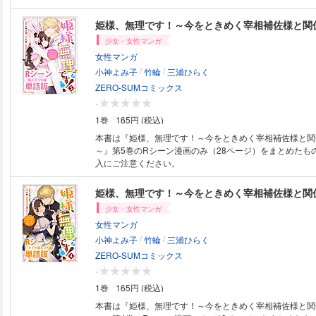
少女・女性マンガ
女性マンガ
/
/
小神よみ子
竹輪
三浦ひらく
ZERO-SUMコミックス
-
1巻
165円 (税込)
本書は『姫様、無理です！～今をときめく宰相補佐様と関
～』第5巻のRシーン漫画のみ（28ページ）をまとめたも
入にご注意ください。
少女・女性マンガ
女性マンガ
/
/
小神よみ子
竹輪
三浦ひらく
ZERO-SUMコミックス
-
1巻
165円 (税込)
本書は『姫様、無理です！～今をときめく宰相補佐様と関