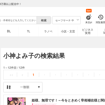
8万冊以上配信中！
Get!
セーフサーチ 中
来店pt
閲覧履
ビジネス
BL
TL
ラノベ
小説・文芸
実用
小神よみ子の検索結果
1～12件目
/
12件
<<
<
1
・
・
・
・
・
・
一致順
姫様、無理です！～今をときめく宰相補佐様と関