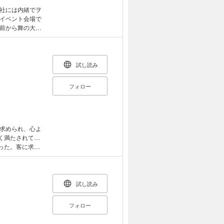
社には内緒でヲ
イベント会場で
前から舞の大フ
囲気になったと
ろとろに。「俺
中なハルから愛
獲物は逃さない
試し読み
判明！ 「ね
っと不良なハイ
フォロー
求められ、心よ
く満たされて…
った。客に求婚
く発情し…!?
る獣人αと、身
を愛され、奥ま
スTLアンソロジ
試し読み
/ 小神よみ子/
フォロー