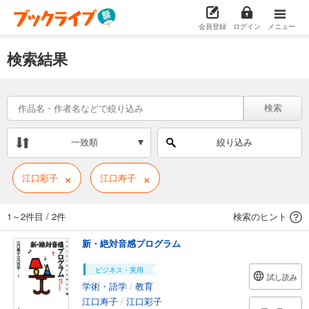
会員登録
ログイン
メニュー
検索結果
検索
一致順
絞り込み
×
×
江口彩子
江口寿子
1～2件目
/
2件
検索のヒント
新・絶対音感プログラム
ビジネス・実用
試し読み
学術・語学
/
教育
江口寿子
/
江口彩子