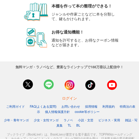
本棚を作って本の整理ができる！
ジャンルや作家ごとなどに本を分類し
て、鍵もかけられます。
お得な通知機能！
通知を許可すると、お得なクーポン情報
などが届きます。
無料マンガ・ラノベなど、豊富なラインナップで188万冊以上配信中！
ログイン
ご利用ガイド
FAQ(よくある質問)
お問い合わせ
採用情報
利用規約
特商法の表
示
個人情報保護方針
cookie等ポリシー
少年・青年マンガ
少女・女性マンガ
ラノベ
小説・文芸
ビジネス・実用
雑誌・写
真集
TL
BL
ブックライブ（BookLive!）は、BookLiveが運営する電子書店です。TOPPANホールディング
ス、カルチュア・コンビニエンス・クラブ、テレビ朝日の出資を受け、日本最大級の電子書籍配