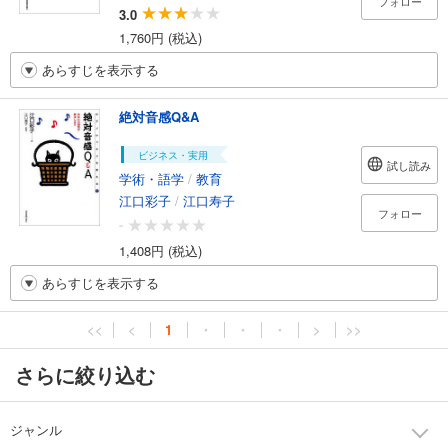
フォロー
3.0
1,760円 (税込)
あらすじを表示する
絶対音感Q&A
ビジネス・実用
試し読み
学術・語学
/
教育
江口彩子
/
江口寿子
フォロー
-
1,408円 (税込)
あらすじを表示する
<<
<
1
・
・
・
>
>>
さらに絞り込む
ジャンル