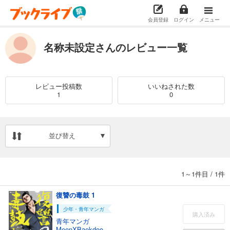
会員登録
ログイン
メニュー
名称未設定さんのレビュー一覧
レビュー投稿数
いいねされた数
1
0
並び替え
1～1件目
/
1件
復讐の毒鼓 1
少年・青年マンガ
購入済み
青年マンガ
MeenXBaekdoo