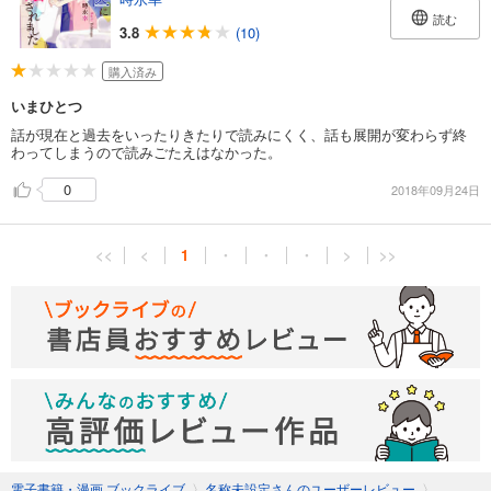
読む
3.8
(10)
購入済み
いまひとつ
話が現在と過去をいったりきたりで読みにくく、話も展開が変わらず終
わってしまうので読みごたえはなかった。
0
2018年09月24日
<<
<
1
・
・
・
>
>>
電子書籍・漫画 ブックライブ
〉
名称未設定さんのユーザーレビュー
〉