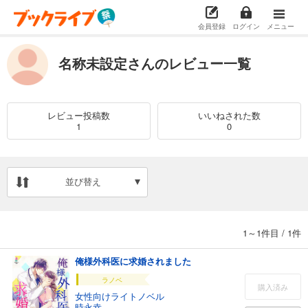
会員登録
ログイン
メニュー
名称未設定さんのレビュー一覧
レビュー投稿数
いいねされた数
1
0
並び替え
1～1件目
/
1件
俺様外科医に求婚されました
ラノベ
購入済み
女性向けライトノベル
時永幸