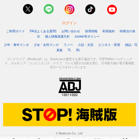
ログイン
ご利用ガイド
FAQ(よくある質問)
お問い合わせ
採用情報
利用規約
特商法の表
示
個人情報保護方針
cookie等ポリシー
少年・青年マンガ
少女・女性マンガ
ラノベ
小説・文芸
ビジネス・実用
雑誌・写
真集
TL
BL
ブックライブ（BookLive!）は、BookLiveが運営する電子書店です。TOPPANホールディング
ス、カルチュア・コンビニエンス・クラブ、テレビ朝日の出資を受け、日本最大級の電子書籍配
信サービスを行っています。
© BookLive Co., Ltd.