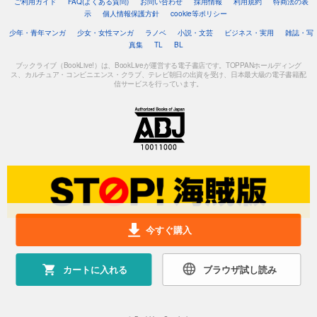
ご利用ガイド
FAQ(よくある質問)
お問い合わせ
採用情報
利用規約
特商法の表
示
個人情報保護方針
cookie等ポリシー
少年・青年マンガ
少女・女性マンガ
ラノベ
小説・文芸
ビジネス・実用
雑誌・写
真集
TL
BL
ブックライブ（BookLive!）は、BookLiveが運営する電子書店です。TOPPANホールディング
ス、カルチュア・コンビニエンス・クラブ、テレビ朝日の出資を受け、日本最大級の電子書籍配
信サービスを行っています。
今すぐ購入
カートに入れる
ブラウザ試し読み