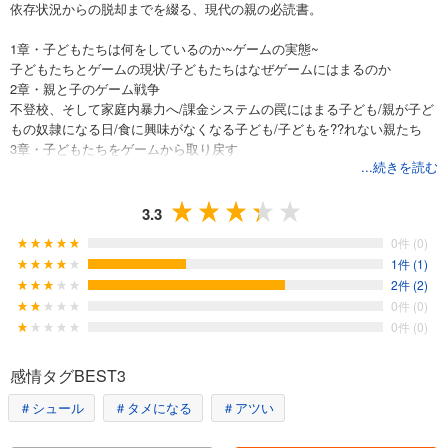
依存状況からの脱却までを綴る、現代の親の必読書。
1章・子どもたちは何をしているのか~ゲームの実態~
子どもたちとゲームの現状/子どもたちはなぜゲームにはまるのか
2章・親と子のゲーム戦争
不登校、そして家庭内暴力へ/課金システムの罠にはまる子ども/親が子ど
もの奴隷になる日/食に興味がなくなる子ども/子どもを??れない親たち
3章・子どもたちをゲームから取り戻す
...続きを読む
寮での生活で子どもは変わる/子どもを説得する方法/子どもを救う仕事に
ついた理由/必要なのは、本気度と熱量、人間味
4章・ゲーム依存の子どもたちの更生
3.3
伊藤塾の寮生活とは/どうして子どもは寮で立ち直れるのか/親子関係の修
0件 (0)
復/ゲーム依存を乗り越えた先に/卒寮への道すじ
1件 (1)
5章・子どもを救うために親ができること
2件 (2)
ゲーム依存にならない環境をつくる/「我が家のスタンス」を決める/子ど
0件 (0)
もにゲーム機を与える前に/子どもがゲーム依存気味になったら
0件 (0)
感情タグBEST3
＃シュール
＃タメになる
＃アツい