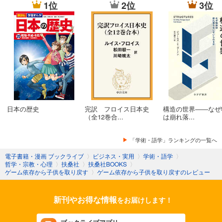
1位
2位
3位
日本の歴史
完訳 フロイス日本史
構造の世界――なぜ
（全12巻合...
は崩れ落...
「学術・語学」ランキングの一覧へ
電子書籍・漫画 ブックライブ
〉
ビジネス・実用
〉
学術・語学
〉
哲学・宗教・心理
〉
扶桑社
〉
扶桑社BOOKS
〉
ゲーム依存から子供を取り戻す
〉
ゲーム依存から子供を取り戻すのレビュー
新刊やお得な情報
をお届けします！