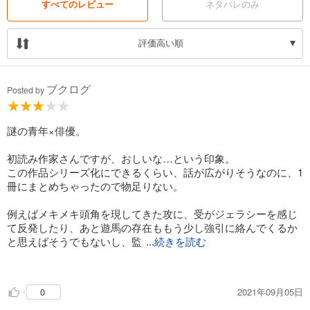
すべてのレビュー
ネタバレのみ
評価高い順
ブクログ
Posted by
謎の青年×俳優。
初読み作家さんですが、おしいな…という印象。
この作品シリーズ化にできるくらい、話が広がりそうなのに、1
冊にまとめちゃったので物足りない。
例えばメキメキ頭角を現してきた攻に、受がジェラシーを感じ
て反発したり、あと遊馬の存在ももう少し強引に絡んでくるか
と思えばそうでもないし、監
...続きを読む
督が実は受を気にしてた…ってパターンもありだと思うんです
よねぇ〜。
2021年09月05日
0
それがどれもなく、作中のピンチもあっさり解決してまとまっ