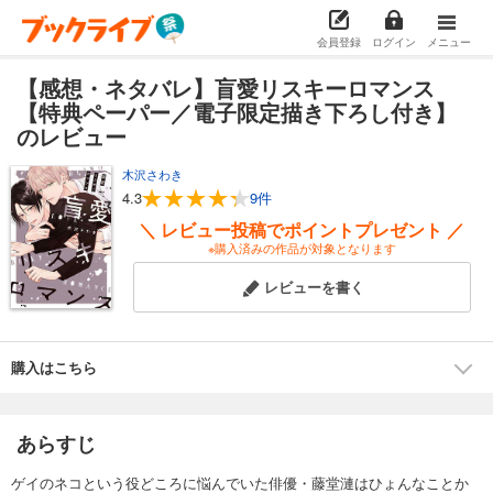
会員登録
ログイン
メニュー
【感想・ネタバレ】盲愛リスキーロマンス
【特典ペーパー／電子限定描き下ろし付き】
のレビュー
木沢さわき
4.3
9件
＼ レビュー投稿でポイントプレゼント ／
※購入済みの作品が対象となります
レビューを書く
購入はこちら
あらすじ
ゲイのネコという役どころに悩んでいた俳優・藤堂漣はひょんなことか