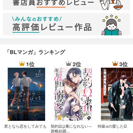
「BLマンガ」ランキング
1位
2位
3位
君となら恋をしてみても
契約Ωは番になれない～
特級αの愛したΩ
政略結婚...