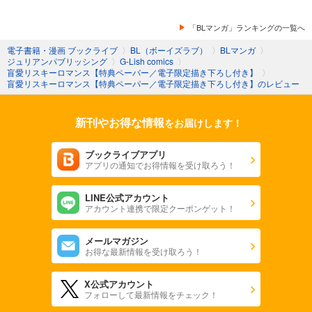
「BLマンガ」ランキングの一覧へ
電子書籍・漫画 ブックライブ
〉
BL（ボーイズラブ）
〉
BLマンガ
〉
ジュリアンパブリッシング
〉
G-Lish comics
〉
盲愛リスキーロマンス【特典ペーパー／電子限定描き下ろし付き】
〉
盲愛リスキーロマンス【特典ペーパー／電子限定描き下ろし付き】のレビュー
新刊やお得な情報
をお届けします！
ブックライブアプリ
アプリの通知でお得情報を受け取ろう！
LINE公式アカウント
アカウント連携で限定クーポンゲット！
メールマガジン
お得な最新情報を受け取ろう！
X公式アカウント
フォローして最新情報をチェック！