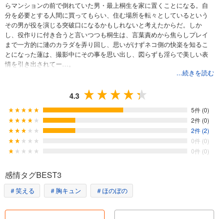
らマンションの前で倒れていた男・最上桐生を家に置くことになる。自
分を必要とする人間に買ってもらい、住む場所を転々としているという
その男が役を演じる突破口になるかもしれないと考えたからだ。しか
し、役作りに付き合うと言いつつも桐生は、言葉責めから焦らしプレイ
まで一方的に漣のカラダを弄り回し、思いがけずネコ側の快楽を知るこ
とになった蓮は、撮影中にその事を思い出し、図らずも淫らで美しい表
情を引き出されてー…。
...続きを読む
4.3
5件 (0)
2件 (0)
2件 (2)
0件 (0)
0件 (0)
感情タグBEST3
＃笑える
＃胸キュン
＃ほのぼの