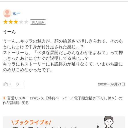
てしまったので、何だかもったいないなぁ〜…と。
ぬー
購入済み
うーん
うーん…キャラの魅力が、顔の綺麗さで押しきられて、そのあ
とにおまけで中身が付け足された感じ…？
ストーリーも、「ベタな展開だしみんなわかるよね？」って押
しきったあとにぐだぐだ説明してる感じ…？
キャラにもストーリーにも説得力が足りなくて、いまいち話に
のめりこめなかったです。
2020年09月21日
0
盲愛リスキーロマンス【特典ペーパー／電子限定描き下ろし付き】の
作品詳細に戻る