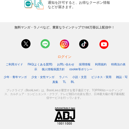
通知を許可すると、お得なクーポン情報
などが届きます。
無料マンガ・ラノベなど、豊富なラインナップで188万冊以上配信中！
ログイン
ご利用ガイド
FAQ(よくある質問)
お問い合わせ
採用情報
利用規約
特商法の表
示
個人情報保護方針
cookie等ポリシー
少年・青年マンガ
少女・女性マンガ
ラノベ
小説・文芸
ビジネス・実用
雑誌・写
真集
TL
BL
ブックライブ（BookLive!）は、BookLiveが運営する電子書店です。TOPPANホールディング
ス、カルチュア・コンビニエンス・クラブ、テレビ朝日の出資を受け、日本最大級の電子書籍配
信サービスを行っています。