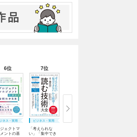
6位
7位
ジネス・実用
ビジネス・実用
ジェクトマ
「考えられな
メントの基
い」「集中でき