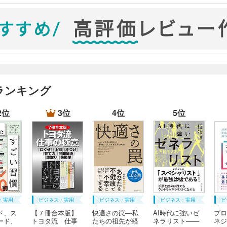
ランキング
2位
3位
4位
5位
・実用
ビジネス・実用
ビジネス・実用
ビジネス・実用
ビ
ド、ス
【７冊合本版】
快適さの罠―私
AI時代に強いゼ
プロ
ード、
トヨタ流 仕事
たちの祖先が経
ネラリスト――
ネジ