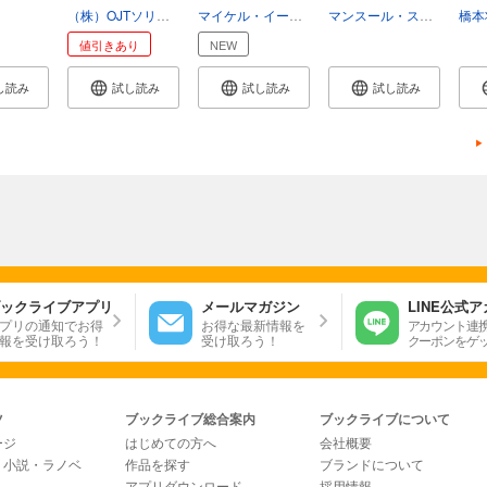
の...
験...
手...
本...
（株）OJTソリューションズ
マイケル・イースター
須川綾子
マンスール・スームロ
橋本
斎
値引きあり
NEW
し読み
試し読み
試し読み
試し読み
ックライブアプリ
メールマガジン
LINE公式
プリの通知でお得
お得な最新情報を
アカウント連
報を受け取ろう！
受け取ろう！
クーポンをゲ
ツ
ブックライブ総合案内
ブックライブについて
ージ
はじめての方へ
会社概要
・小説・ラノベ
作品を探す
ブランドについて
アプリダウンロード
採用情報