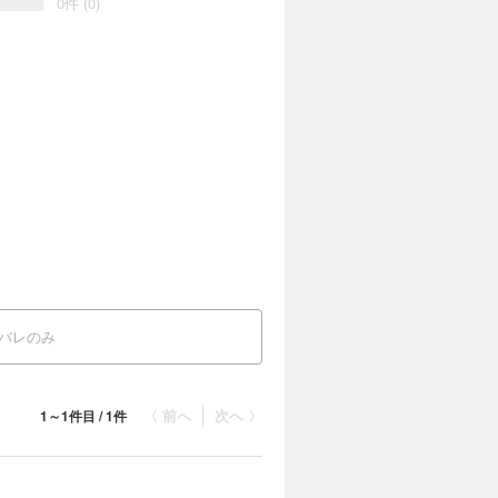
0件 (0)
バレのみ
〈 前へ
次へ 〉
1～1件目 / 1件