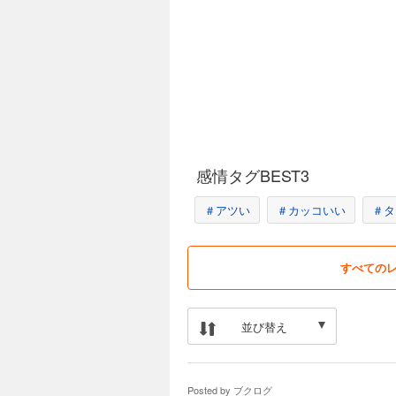
感情タグBEST3
＃アツい
＃カッコいい
＃タ
すべての
並び替え
Posted by
ブクログ