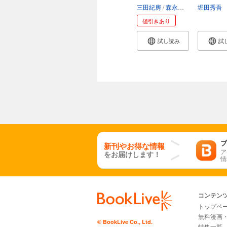
差...
オ...
三田紀房
森永康平
堀田秀吾
値引きあり
試し読み
試
ブ
新刊やお得な情報
ア
をお届けします！
情
コンテン
トップペ
無料漫画
© BookLive Co., Ltd.
特集一覧