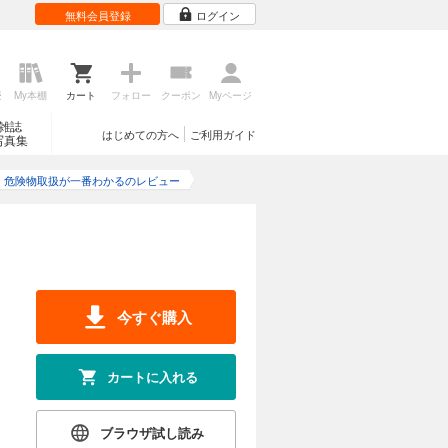
無料会員登録
ログイン
歴
My本棚
カート
フォロー
クーポン
Myページ
雑誌
はじめての方へ
ご利用ガイド
写真集
危険物取扱が一番わかるのレビュー
今すぐ購入
カートに入れる
ブラウザ試し読み