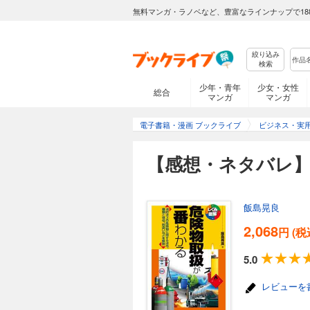
無料マンガ・ラノベなど、豊富なラインナップで18
絞り込み
検索
少年・青年
少女・女性
総合
マンガ
マンガ
電子書籍・漫画 ブックライブ
ビジネス・実
【感想・ネタバレ
飯島晃良
2,068
円 (税
5.0
レビューを