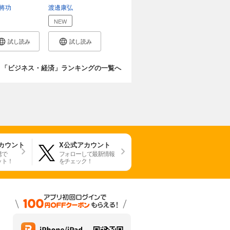
ない...
将功
藤栄一郎
渡邊康弘
NEW
試し読み
試し読み
「ビジネス・経済」ランキングの一覧へ
アカウント
X公式アカウント
携で
フォローして最新情報
ット！
をチェック！