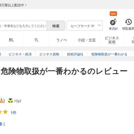
8万冊以上配信中！
Get!
セーフサーチ 中
来店pt
閲覧履
ビジネス
BL
TL
ラノベ
小説・文芸
実用
用
ビジネス・経済
ビジネス資格
技術評論社
危険物取扱が一番わかる
】危険物取扱が一番わかるのレビュー
込)
10
pt
1件
書く