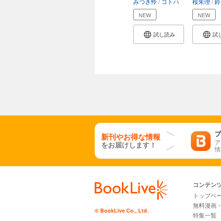
みつき怜
コトハ
桜朱理
鈴
NEW
NEW
試し読み
試
ブ
新刊やお得な情報
ア
をお届けします！
情
コンテン
トップペ
無料漫画
© BookLive Co., Ltd.
特集一覧