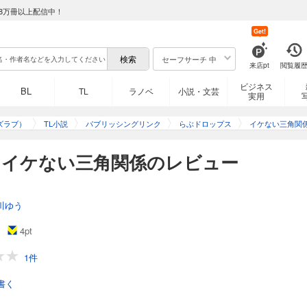
8万冊以上配信中！
Get!
セーフサーチ 中
来店pt
閲覧履
ビジネス
BL
TL
ラノベ
小説・文芸
実用
ズラブ）
TL小説
パブリッシングリンク
らぶドロップス
イケない三角関
】イケない三角関係のレビュー
川ゆう
4
pt
1件
書く