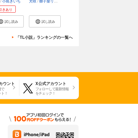
小島きいち
犬咲
御子柴リョウ
引きあり
試し読み
試し読み
「TL小説」ランキングの一覧へ
アカウント
X公式アカウント
携で
フォローして最新情報
ット！
をチェック！