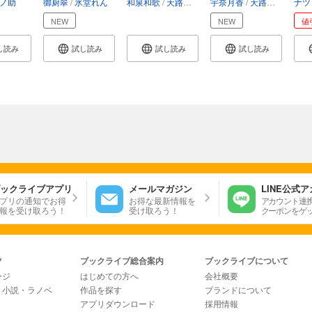
ノ助
御厨翠
氷堂れん
和泉和歌
天路ゆうつづ
宇奈月香
天路ゆうつづ
ナツ
NEW
NEW
値
し読み
試し読み
試し読み
試し読み
ックライブアプリ
メールマガジン
LINE公式
プリの通知でお得
お得な最新情報を
アカウント連
報を受け取ろう！
受け取ろう！
クーポンをゲ
ツ
ブックライブ総合案内
ブックライブについて
ージ
はじめての方へ
会社概要
・小説・ラノベ
作品を探す
ブランドについて
アプリダウンロード
採用情報