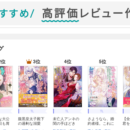
グ
2位
3位
4位
5位
TL
TL
TL
な大公
腹黒皇太子殿下
未亡人アンネの
さようなら、婚
【全
日も胃
の過剰な溺愛
閨の手ほどき
約者様。これに
君を
は、...
て...