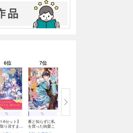
6位
7位
TL
TL
1-6セット】
番と知らずに私
取り戻すま...
を買った純愛こ
じ...