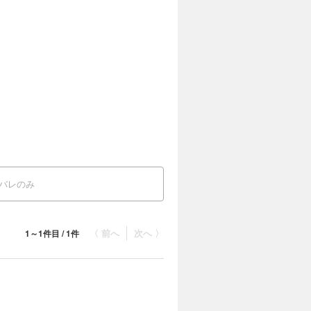
バレのみ
〈 前へ
次へ 〉
1～1件目 / 1件