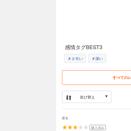
感情タグBEST3
＃エモい
＃深い
すべての
並び替え
匿名
購入済み