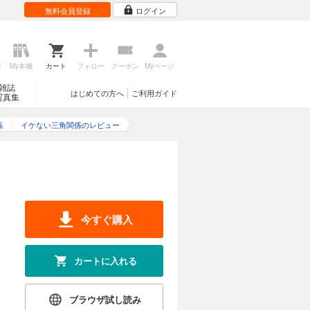
無料会員登録
ログイン
歴
My本棚
カート
フォロー
クーポン
Myページ
雑誌
はじめての方へ
ご利用ガイド
写真集
係
イケない三角関係のレビュー
今すぐ購入
カートに入れる
ブラウザ試し読み