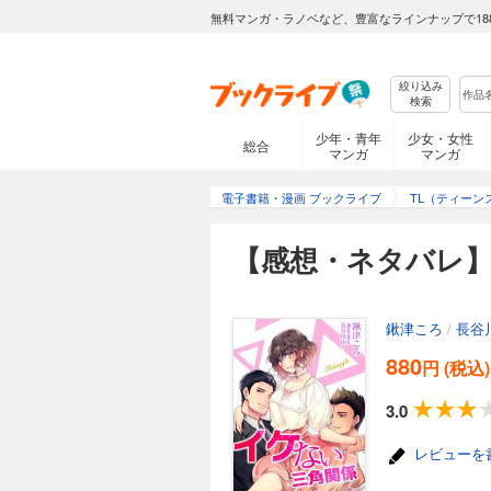
無料マンガ・ラノベなど、豊富なラインナップで18
絞り込み
検索
少年・青年
少女・女性
総合
マンガ
マンガ
電子書籍・漫画 ブックライブ
TL（ティーン
【感想・ネタバレ
鍬津ころ
/
長谷
880
円 (税込)
3.0
レビューを