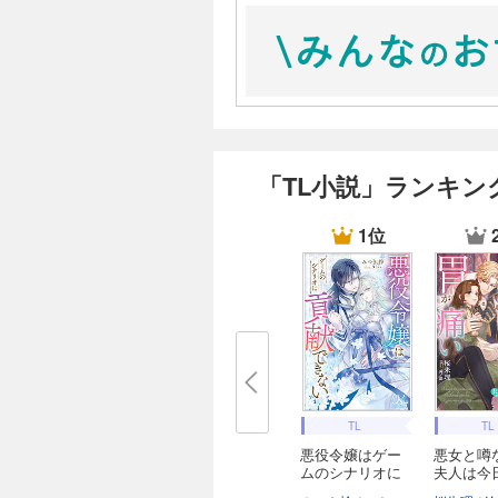
「TL小説」ランキン
1位
TL
TL
悪役令嬢はゲー
悪女と噂
ムのシナリオに
夫人は今
貢...
が...