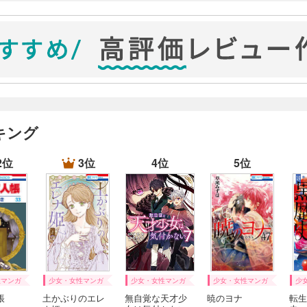
キング
2位
3位
4位
5位
性マンガ
少女・女性マンガ
少女・女性マンガ
少女・女性マンガ
少
帳
土かぶりのエレ
無自覚な天才少
暁のヨナ
転生