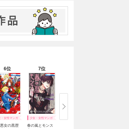
6位
7位
女・女性マンガ
少女・女性マンガ
悪女の黒歴
春の嵐とモンス