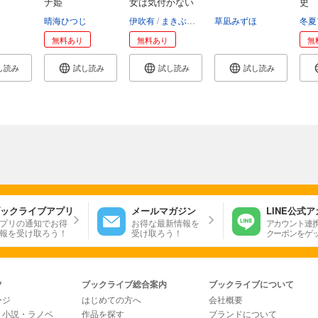
ナ姫
女は気付かない
史
晴海ひつじ
伊吹有
まきぶろ
狂zip
草凪みずほ
冬夏
無料あり
無料あり
無
し読み
試し読み
試し読み
試し読み
ックライブアプリ
メールマガジン
LINE公式
プリの通知でお得
お得な最新情報を
アカウント連
報を受け取ろう！
受け取ろう！
クーポンをゲ
ツ
ブックライブ総合案内
ブックライブについて
ージ
はじめての方へ
会社概要
・小説・ラノベ
作品を探す
ブランドについて