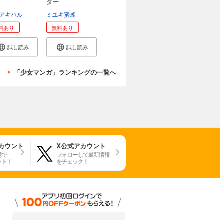
ター
アキハル
ミユキ蜜蜂
料あり
無料あり
試し読み
試し読み
「少女マンガ」ランキングの一覧へ
アカウント
X公式アカウント
携で
フォローして最新情報
ット！
をチェック！