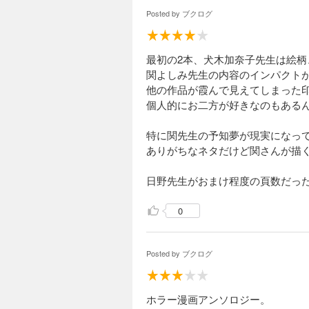
Posted by
ブクログ
最初の2本、犬木加奈子先生は絵柄
関よしみ先生の内容のインパクト
他の作品が霞んで見えてしまった
個人的にお二方が好きなのもある
特に関先生の予知夢が現実になっ
ありがちなネタだけど関さんが描
日野先生がおまけ程度の頁数だっ
0
Posted by
ブクログ
ホラー漫画アンソロジー。