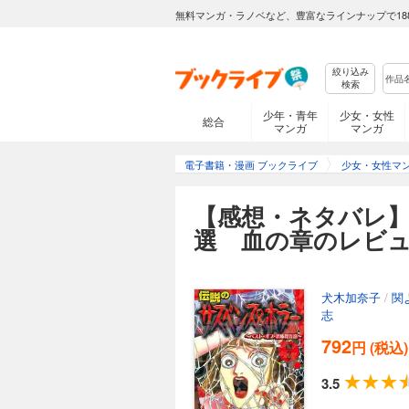
無料マンガ・ラノベなど、豊富なラインナップで18
絞り込み
検索
少年・青年
少女・女性
総合
マンガ
マンガ
電子書籍・漫画 ブックライブ
少女・女性マ
【感想・ネタバレ
選 血の章のレビ
犬木加奈子
/
関
志
792
円 (税込)
3.5