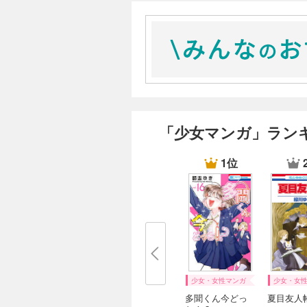
「少女マンガ」ラン
1位
少女・女性マンガ
少女・女
多聞くん今どっ
夏目友人