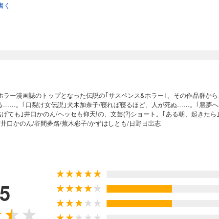
書く
ホラー漫画誌のトップとなった伝説の｢サスペンス&ホラー｣。その作品群か
る……。｢口裂け女伝説｣犬木加奈子/寝れば寝るほど、人が死ぬ……。｢悪夢へ
げても｣井口かのん/ヘッセも仰天!の、文芸(?)ショート。｢ある朝、起きたら
/井口かのん/谷間夢路/蕪木彩子/かずはしとも/日野日出志
.5