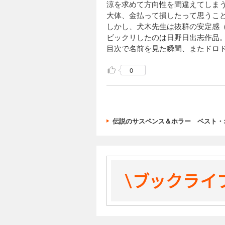
涼を求めて方向性を間違えてしま
大体、金払って損したって思うこ
しかし、犬木先生は抜群の安定感
ビックリしたのは日野日出志作品
目次で名前を見た瞬間、またドロ
0
伝説のサスペンス＆ホラー ベスト・