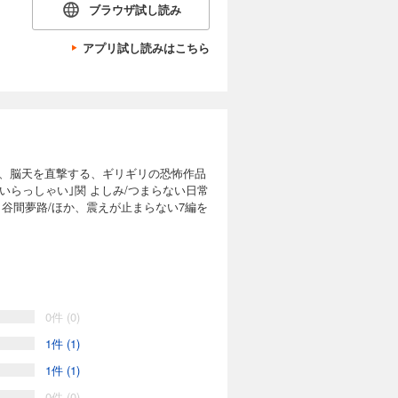
ブラウザ試し読み
アプリ試し読みはこちら
ら、脳天を直撃する、ギリギリの恐怖作品
いらっしゃい｣関 よしみ/つまらない日常
｣谷間夢路/ほか、震えが止まらない7編を
0件 (0)
1件 (1)
1件 (1)
0件 (0)