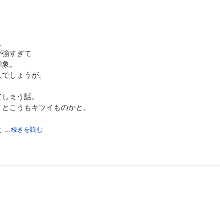
、
が強すぎて
印象。
んでしょうが。
てしまう話。
くとこうもキツイものかと。
た
...続きを読む
ので残念。
「サーカス奇譚」で同じような話があったような…