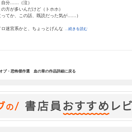
う自分……（泣）
との方が多いんだけど（トホホ）
（ってか、この話、既読だった気が……）
。
ドロ迷宮系かと、ちょっとげんな
...続きを読む
りしたけど、
ゴメンナサイ、この
っていうか綺麗なメ
いい意味で裏切られ
オブ・恐怖傑作選 血の章の作品詳細に戻る