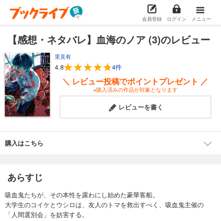
会員登録
ログイン
メニュー
【感想・ネタバレ】血海のノア (3)のレビュー
里見有
4.8
4件
＼ レビュー投稿でポイントプレゼント ／
※購入済みの作品が対象となります
レビューを書く
購入はこちら
あらすじ
吸血鬼たちが、その本性を露わにし始めた豪華客船。
大学生のコイケとウシロは、友人のトマを救出すべく、吸血鬼主催の
「人間選別会」を妨害する。