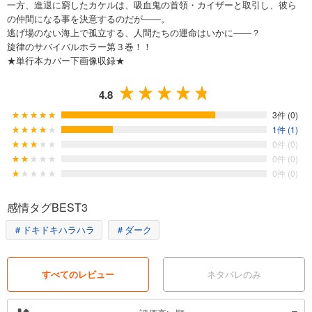
一方、進退に窮したカケルは、吸血鬼の首領・カイザーと取引し、彼ら
の仲間になる事を決意するのだが――。
逃げ場のない海上で孤立する、人間たちの運命はいかに――？
旋律のサバイバルホラー第３巻！！
★単行本カバー下画像収録★
4.8
3件 (0)
1件 (1)
0件 (0)
0件 (0)
0件 (0)
感情タグBEST3
＃ドキドキハラハラ
＃ダーク
すべてのレビュー
ネタバレのみ