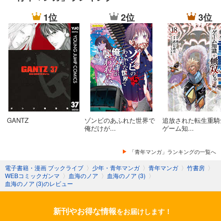
1位
2位
3位
GANTZ
ゾンビのあふれた世界で
追放された転生重騎
俺だけが...
ゲーム知...
「青年マンガ」ランキングの一覧へ
電子書籍・漫画 ブックライブ
〉
少年・青年マンガ
〉
青年マンガ
〉
竹書房
〉
WEBコミックガンマ
〉
血海のノア
〉
血海のノア (3)
〉
血海のノア (3)のレビュー
新刊やお得な情報
をお届けします！