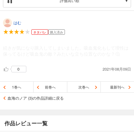
評価高い順
はむ
ネタバレ
購入済み
続きが気になり購入してしまいました。吸血鬼化もして理性は
保ってるけど吸血鬼の敵？みたいな立ち位置なのかな？🤔
2021年08月09日
0
1巻へ
前巻へ
次巻へ
最新刊へ
血海のノア (3)の作品詳細に戻る
作品レビュー一覧