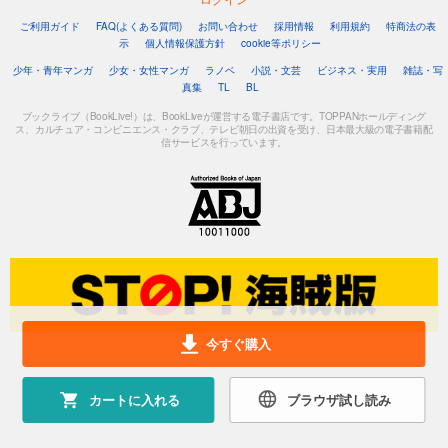
ご利用ガイド
FAQ(よくある質問)
お問い合わせ
採用情報
利用規約
特商法の表
示
個人情報保護方針
cookie等ポリシー
少年・青年マンガ
少女・女性マンガ
ラノベ
小説・文芸
ビジネス・実用
雑誌・写
真集
TL
BL
ブックライブ（BookLive!）は、BookLiveが運営する電子書店です。TOPPANホールディング
ス、カルチュア・コンビニエンス・クラブ、テレビ朝日の出資を受け、日本最大級の電子書籍配
信サービスを行っています。
今すぐ購入
カートに入れる
ブラウザ試し読み