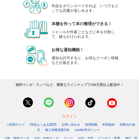
作品をダウンロードすれば、いつでもど
こでも読書が楽しめます。
本棚を作って本の整理ができる！
ジャンルや作家ごとなどに本を分類し
て、鍵もかけられます。
お得な通知機能！
通知を許可すると、お得なクーポン情報
などが届きます。
無料マンガ・ラノベなど、豊富なラインナップで188万冊以上配信中！
ログイン
ご利用ガイド
FAQ(よくある質問)
お問い合わせ
採用情報
利用規約
特商法の表
示
個人情報保護方針
cookie等ポリシー
少年・青年マンガ
少女・女性マンガ
ラノベ
小説・文芸
ビジネス・実用
雑誌・写