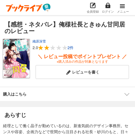
会員登録
ログイン
メニュー
【感想・ネタバレ】俺様社長ときゅん甘同居
のレビュー
織原深雪
2.0
2件
＼ レビュー投稿でポイントプレゼント ／
※購入済みの作品が対象となります
レビューを書く
購入はこちら
あらすじ
経理として働く晶子が勤めているのは、新進気鋭のデザイン事務所。セ
ンスや容姿、企画力などで世間から注目される社長・砂川のもと、日々