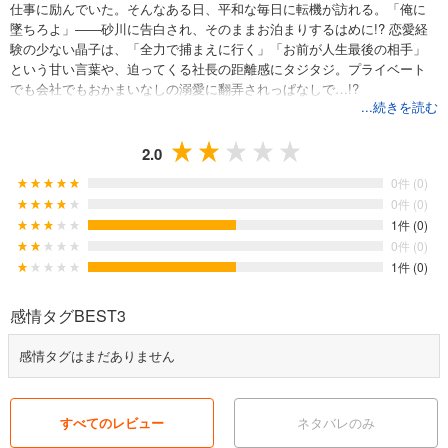
仕事に励んでいた。そんなある日、平和な毎日に転機が訪れる。「俺に
墜ちろよ」――砂川に告白され、そのままお泊まりするはめに!? 恋愛経
験の少ない晶子は、「全力で捕まえに行く」「お前が人生最後の相手」
という甘い言葉や、迫ってくる社長の距離感にタジタジ。プライベート
でも会社でもおかまいなしの溺愛に翻弄されっぱなしで…!?
...続きを読む
2.0
0件 (0)
0件 (0)
1件 (0)
0件 (0)
1件 (0)
感情タグBEST3
感情タグはまだありません
すべてのレビュー
ネタバレのみ