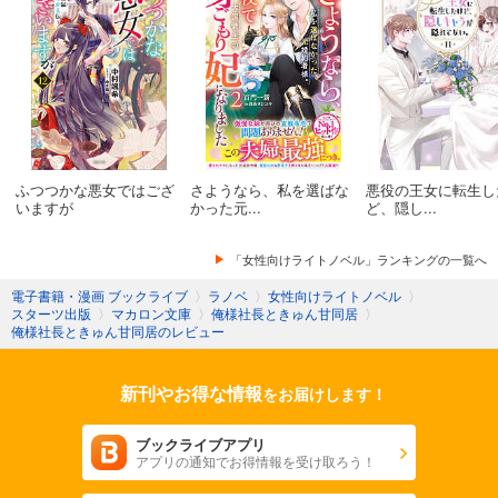
ふつつかな悪女ではござ
さようなら、私を選ばな
悪役の王女に転生し
いますが
かった元...
ど、隠し...
「女性向けライトノベル」ランキングの一覧へ
電子書籍・漫画 ブックライブ
〉
ラノベ
〉
女性向けライトノベル
〉
スターツ出版
〉
マカロン文庫
〉
俺様社長ときゅん甘同居
〉
俺様社長ときゅん甘同居のレビュー
新刊やお得な情報
をお届けします！
ブックライブアプリ
アプリの通知でお得情報を受け取ろう！