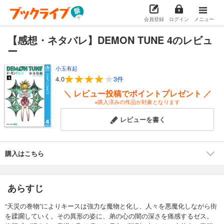
会員登録
ログイン
メニュー
【感想・ネタバレ】DEMON TUNE 4のレビュ
ー
小玉有起
4.0
3件
＼ レビュー投稿でポイントプレゼント ／
※購入済みの作品が対象となります
レビューを書く
購入はこちら
あらすじ
“天災の巻物”によりキースは強力な魔物と化し、人々を悪魔化しながら街
を蹂躙していく。その異形の姿に、弟の心の闇の深さを痛感するゼス。