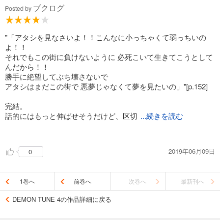
ブクログ
てなかった。‬
Posted by
‪ラストバトルのフランの言葉。この物語のテーマでもあると思
う。「立ち向かうこと」。‬
"「アタシを見なさいよ！！こんなに小っちゃくて弱っちいの
よ！！
それでもこの街に負けないように 必死こいて生きてこうとして
んだから！！
勝手に絶望してぶち壊さないで
アタシはまだこの街で 悪夢じゃなくて夢を見たいの」"[p.152]
完結。
話的にはもっと伸ばせそうだけど、区切
...続きを読む
りよく終わり。
どのキャラも良かったので掘り下げ付きの展開も見たかったな
2019年06月09日
0
ぁ。
正方形、丸、長方形、ひし形と表紙絵を並べて飾りたくなる。
あああ何かないかとトランクの中を漁ってるの、慌てた時のド
1巻へ
前巻へ
次巻へ
最新刊へ
ラえもんと一緒で思わず笑った。
最後のフランの決意、すごくかっこよかった。
DEMON TUNE 4の作品詳細に戻る