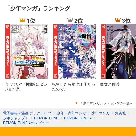
「少年マンガ」ランキング
1位
2位
3位
信じていた仲間達にダン
転生したら第七王子だっ
魔女と傭兵
ジョン奥...
たので、...
「少年マンガ」ランキングの一覧へ
電子書籍・漫画 ブックライブ
〉
少年・青年マンガ
〉
少年マンガ
〉
集英社
〉
少年ジャンプ＋
〉
DEMON TUNE
〉
DEMON TUNE 4
〉
DEMON TUNE 4のレビュー