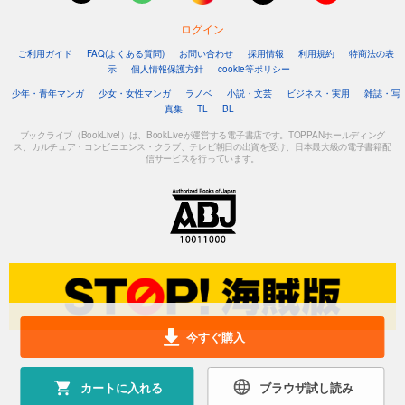
ログイン
ご利用ガイド
FAQ(よくある質問)
お問い合わせ
採用情報
利用規約
特商法の表
示
個人情報保護方針
cookie等ポリシー
少年・青年マンガ
少女・女性マンガ
ラノベ
小説・文芸
ビジネス・実用
雑誌・写
真集
TL
BL
ブックライブ（BookLive!）は、BookLiveが運営する電子書店です。TOPPANホールディング
ス、カルチュア・コンビニエンス・クラブ、テレビ朝日の出資を受け、日本最大級の電子書籍配
信サービスを行っています。
今すぐ購入
カートに入れる
ブラウザ試し読み