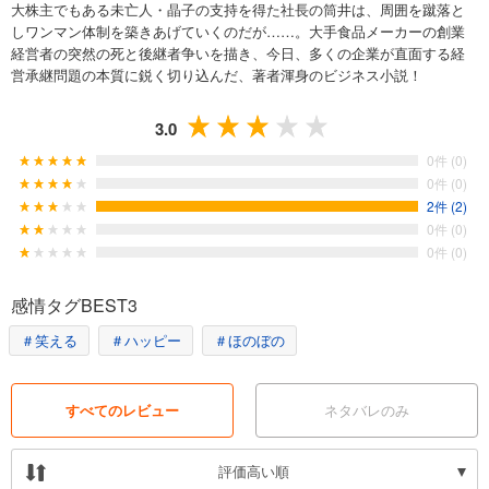
大株主でもある未亡人・晶子の支持を得た社長の筒井は、周囲を蹴落と
しワンマン体制を築きあげていくのだが……。大手食品メーカーの創業
経営者の突然の死と後継者争いを描き、今日、多くの企業が直面する経
営承継問題の本質に鋭く切り込んだ、著者渾身のビジネス小説！
3.0
0件 (0)
0件 (0)
2件 (2)
0件 (0)
0件 (0)
感情タグBEST3
＃笑える
＃ハッピー
＃ほのぼの
すべてのレビュー
ネタバレのみ
評価高い順