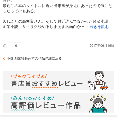
みた。
最近この本のタイトルに近い出来事が身近にあったので気にな
ったってのもある。
久しぶりの高杉良さん。そして最近読んでなかった経済小説、
企業小説。サクサク読めるしまあまあ面白かっ
...続きを読む
たんだけど、なんか登場人物があまりにステレオタイプっぽく
てリアリティが感じられなかったなぁ。
2017年06月16日
0
過去にも同じ企業をモデルにした作品があったみたいなので、
それは読んでみたいかも。
小説 創業社長死すの作品詳細に戻る