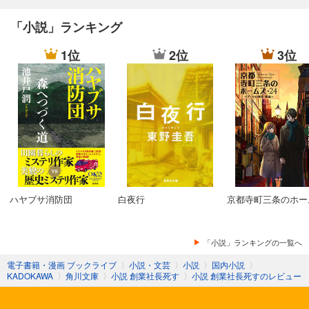
「小説」ランキング
1位
2位
3位
ハヤブサ消防団
白夜行
京都寺町三条のホー
「小説」ランキングの一覧へ
電子書籍・漫画 ブックライブ
〉
小説・文芸
〉
小説
〉
国内小説
〉
KADOKAWA
〉
角川文庫
〉
小説 創業社長死す
〉
小説 創業社長死すのレビュー