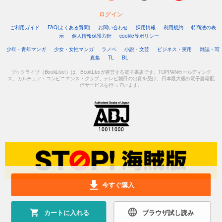
ログイン
ご利用ガイド
FAQ(よくある質問)
お問い合わせ
採用情報
利用規約
特商法の表
示
個人情報保護方針
cookie等ポリシー
少年・青年マンガ
少女・女性マンガ
ラノベ
小説・文芸
ビジネス・実用
雑誌・写
真集
TL
BL
ブックライブ（BookLive!）は、BookLiveが運営する電子書店です。TOPPANホールディング
ス、カルチュア・コンビニエンス・クラブ、テレビ朝日の出資を受け、日本最大級の電子書籍配
信サービスを行っています。
今すぐ購入
カートに入れる
ブラウザ試し読み