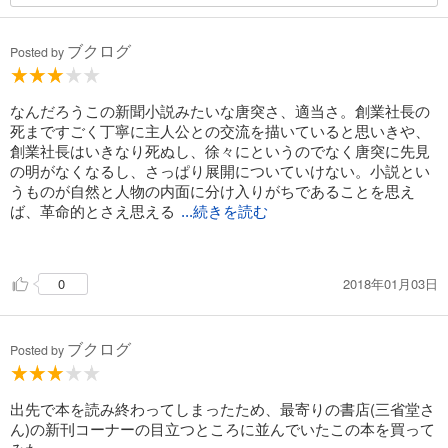
ブクログ
Posted by
なんだろうこの新聞小説みたいな唐突さ、適当さ。創業社長の
死まですごく丁寧に主人公との交流を描いていると思いきや、
創業社長はいきなり死ぬし、徐々にというのでなく唐突に先見
の明がなくなるし、さっぱり展開についていけない。小説とい
うものが自然と人物の内面に分け入りがちであることを思え
ば、革命的とさえ思える
...続きを読む
ほど事実の列挙に徹する文体、ある意味クール。
主人公が公認会計士だと最後の最後にはんめいするあたり、ち
2018年01月03日
0
ょっと手を抜きすぎだと思う。
ブクログ
Posted by
出先で本を読み終わってしまったため、最寄りの書店(三省堂さ
ん)の新刊コーナーの目立つところに並んでいたこの本を買って