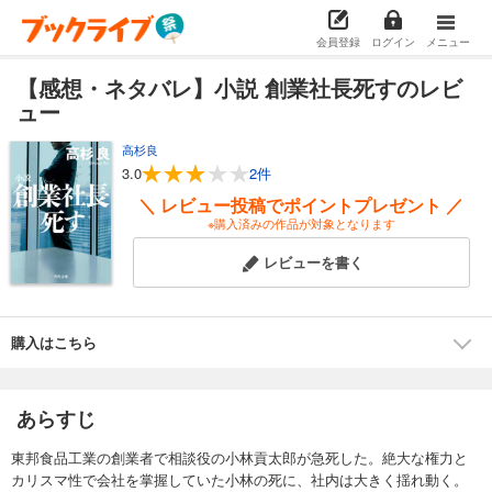
会員登録
ログイン
メニュー
【感想・ネタバレ】小説 創業社長死すのレビ
ュー
高杉良
3.0
2件
＼ レビュー投稿でポイントプレゼント ／
※購入済みの作品が対象となります
レビューを書く
購入はこちら
あらすじ
東邦食品工業の創業者で相談役の小林貢太郎が急死した。絶大な権力と
カリスマ性で会社を掌握していた小林の死に、社内は大きく揺れ動く。