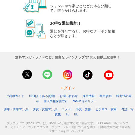
ジャンルや作家ごとなどに本を分類し
て、鍵もかけられます。
お得な通知機能！
通知を許可すると、お得なクーポン情報
などが届きます。
無料マンガ・ラノベなど、豊富なラインナップで188万冊以上配信中！
ログイン
ご利用ガイド
FAQ(よくある質問)
お問い合わせ
採用情報
利用規約
特商法の表
示
個人情報保護方針
cookie等ポリシー
少年・青年マンガ
少女・女性マンガ
ラノベ
小説・文芸
ビジネス・実用
雑誌・写
真集
TL
BL
ブックライブ（BookLive!）は、BookLiveが運営する電子書店です。TOPPANホールディング
ス、カルチュア・コンビニエンス・クラブ、テレビ朝日の出資を受け、日本最大級の電子書籍配
信サービスを行っています。