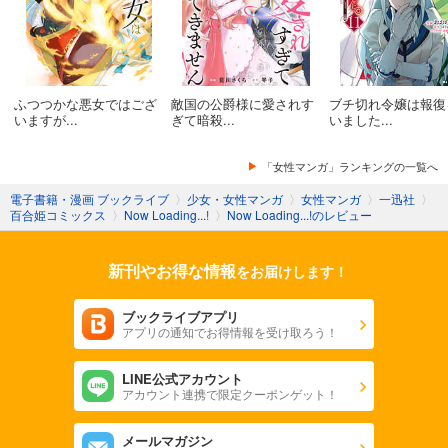
ふつつかな悪女ではござ
敵国の公爵様に愛されす
ブチ切れ令嬢は報復
いますが...
ぎて暗殺...
いました...
「女性マンガ」ランキングの一覧へ
電子書籍・漫画 ブックライブ
〉
少女・女性マンガ
〉
女性マンガ
〉
一迅社
〉
百合姫コミックス
〉
Now Loading...!
〉
Now Loading...!のレビュー
新刊やお得な情報
をお届けします！
ブックライブアプリ
アプリの通知でお得情報を受け取ろう！
LINE公式アカウント
アカウント連携で限定クーポンゲット！
メールマガジン