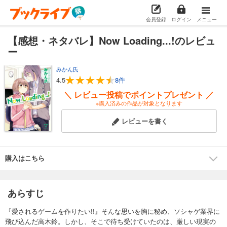
会員登録
ログイン
メニュー
【感想・ネタバレ】Now Loading...!のレビュ
ー
みかん氏
4.5
8件
＼ レビュー投稿でポイントプレゼント ／
※購入済みの作品が対象となります
レビューを書く
購入はこちら
あらすじ
『愛されるゲームを作りたい!!』そんな思いを胸に秘め、ソシャゲ業界に
飛び込んだ高木鈴。しかし、そこで待ち受けていたのは、厳しい現実の