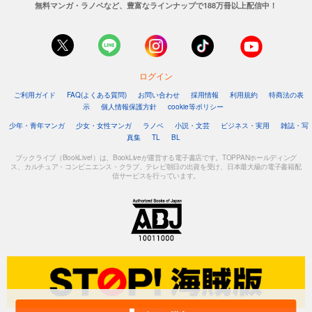
無料マンガ・ラノベなど、豊富なラインナップで188万冊以上配信中！
ログイン
ご利用ガイド
FAQ(よくある質問)
お問い合わせ
採用情報
利用規約
特商法の表
示
個人情報保護方針
cookie等ポリシー
少年・青年マンガ
少女・女性マンガ
ラノベ
小説・文芸
ビジネス・実用
雑誌・写
真集
TL
BL
ブックライブ（BookLive!）は、BookLiveが運営する電子書店です。TOPPANホールディング
ス、カルチュア・コンビニエンス・クラブ、テレビ朝日の出資を受け、日本最大級の電子書籍配
信サービスを行っています。