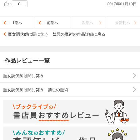
2017年01月10日
0
しまう。
登場人物の記号化(極端な容姿や性格を持たせるというアイコン
化)なんか、モロにその影響を被っててあまり感情移入ができな
1巻へ
前巻へ
次巻へ
最新刊へ
い分、心が揺さぶられることも無い。
そういう軽いミステリーとしてはぼちぼちの出来かな。
魔女調伏師は闇に笑う 禁忌の魔術の作品詳細に戻る
作品レビュー一覧
魔女調伏師は闇に笑う
魔女調伏師は闇に笑う 禁忌の魔術