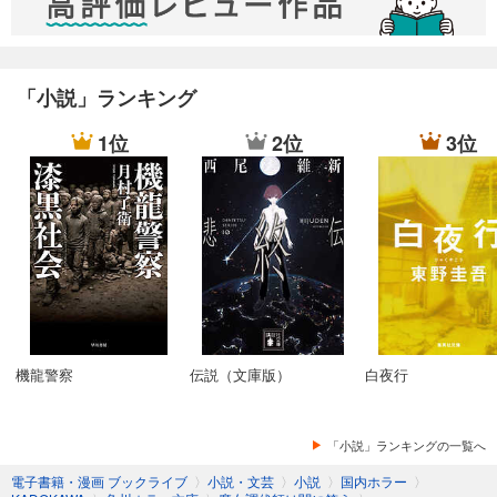
「小説」ランキング
1位
2位
3位
機龍警察
伝説（文庫版）
白夜行
「小説」ランキングの一覧へ
電子書籍・漫画 ブックライブ
〉
小説・文芸
〉
小説
〉
国内ホラー
〉