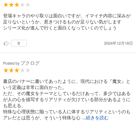
登場キャラのやり取りは面白いですが、イマイチ内容に深みが
足りないというか、惹きつけるものが足りない気がします
シリーズ化が進んで行くと面白くなっていくのでしょう
2024年12月16日
0
ブクログ
Posted by
書店のバナーに書いてあったように、現代における『魔女』と
いう定義は非常に面白かった。
ただ、その魔女をテーマとしているだけあって、多少ではある
が人の心を描写するリアリティが欠けている部分があるように
も思える。
特殊な心理状態に陥っている人に体するリアリティというのも
アレだとは思うが、そういう特殊な心
...続きを読む
理に陥るためのプロセスなんかがごっそり抜け落ちているとい
うか、『宗教』という文化的なバックボーンで一括りにされて