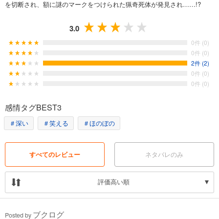
を切断され、額に謎のマークをつけられた猟奇死体が発見され……!?
3.0
0件 (0)
0件 (0)
2件 (2)
0件 (0)
0件 (0)
感情タグBEST3
＃深い
＃笑える
＃ほのぼの
すべてのレビュー
ネタバレのみ
評価高い順
ブクログ
Posted by