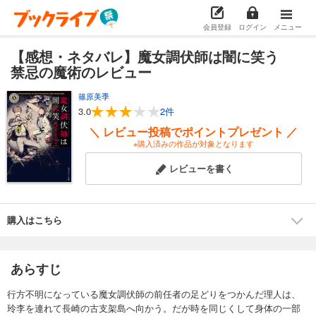
会員登録
ログイン
メニュー
【感想・ネタバレ】魔女調伏師は闇に笑う
禁忌の魔術のレビュー
篠原美季
3.0
2件
＼ レビュー投稿でポイントプレゼント ／
※購入済みの作品が対象となります
レビューを書く
購入はこちら
あらすじ
行方不明になっている魔女調伏師の前任者の足どりをつかんだ理人は、
玲李を連れて長崎の古支架島へ向かう。だが時を同じくして身体の一部