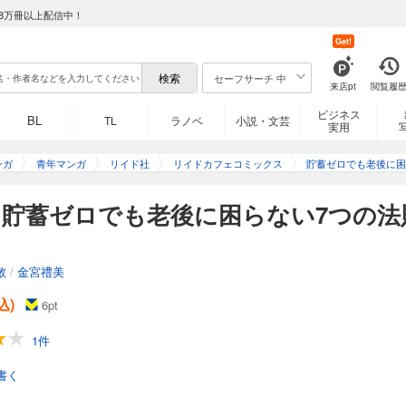
8万冊以上配信中！
Get!
セーフサーチ 中
来店pt
閲覧履
ビジネス
BL
TL
ラノベ
小説・文芸
実用
ンガ
青年マンガ
リイド社
リイドカフェコミックス
貯蓄ゼロでも老後に困
貯蓄ゼロでも老後に困らない7つの法
敬
/
金宮禮美
込)
6
pt
1件
書く