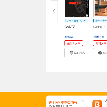
少年・青年マンガ
少年・青
GANTZ
妹は知っ
奥浩哉
雁木万里
値引きあり
無料あり
試し読み
試
ブ
新刊やお得な情報
ア
をお届けします！