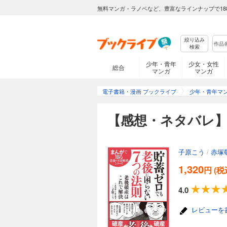
無料マンガ・ラノベなど、豊富なラインナップで18
絞り込み
検索
少年・青年
少女・女性
総合
マンガ
マンガ
電子書籍・漫画 ブックライブ
少年・青年マ
【感想・ネタバレ】
子原こう
/
赤塚
1,320
円 (税
4.0
レビューを