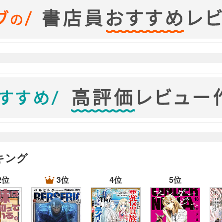
キング
2位
3位
4位
5位