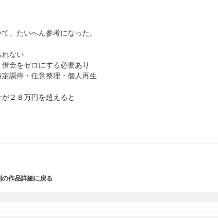
いて、たいへん参考になった。
られない
借金をゼロにする必要あり
定調停・任意整理・個人再生
計が２８万円を超えると
円を超えると、年金が減額される
・お金を借りるとき、大手バンクは、保障が一番。
中小零細企業は、小さい金融機関と付き合うこと
則の作品詳細に戻る