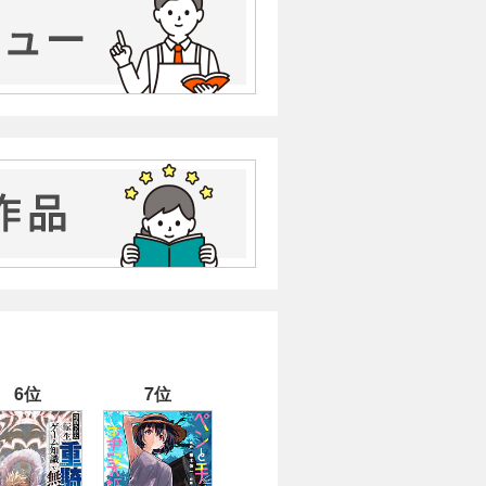
6位
7位