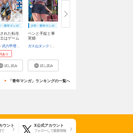
年・青年マンガ
少年・青年マンガ
された転生
ペンと手錠と事
士はゲーム
実婚
武六甲理衣
じゃいあん
ガス山タンク
椹木伸一
料あり
試し読み
試し読み
「青年マンガ」ランキングの一覧へ
アカウント
X公式アカウント
携で
フォローして最新情報