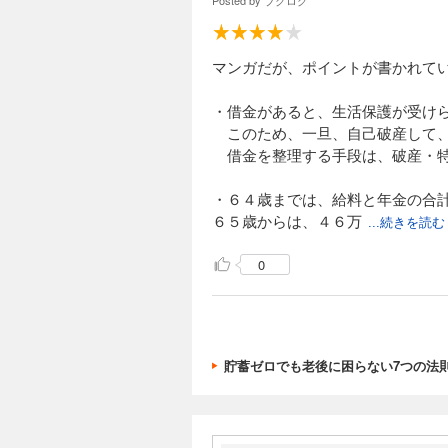
Posted by
ブクログ
マンガだが、ポイントが書かれて
・借金があると、生活保護が受け
このため、一旦、自己破産して、
借金を整理する手段は、破産・特
・６４歳までは、給料と年金の合
６５歳からは、４６万
...続きを読む
0
貯蓄ゼロでも老後に困らない7つの法