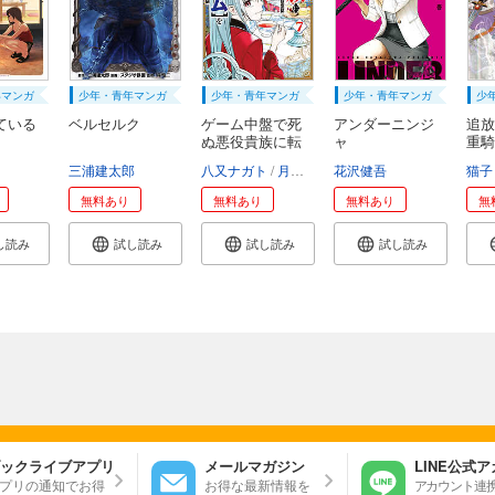
年マンガ
少年・青年マンガ
少年・青年マンガ
少年・青年マンガ
少
ている
ベルセルク
ゲーム中盤で死
アンダーニンジ
追放
ぬ悪役貴族に転
ャ
重騎
生...
知...
三浦建太郎
八又ナガト
月山可也
花沢健吾
猫子
無料あり
無料あり
無料あり
無
し読み
試し読み
試し読み
試し読み
ックライブアプリ
メールマガジン
LINE公式
プリの通知でお得
お得な最新情報を
アカウント連