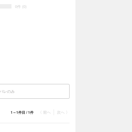
0件 (0)
バレのみ
〈 前へ
次へ 〉
1～1件目 / 1件