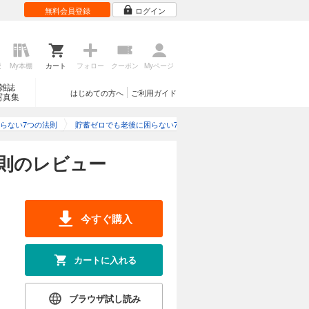
無料会員登録
ログイン
歴
My本棚
カート
フォロー
クーポン
Myページ
雑誌
はじめての方へ
ご利用ガイド
写真集
らない7つの法則
貯蓄ゼロでも老後に困らない7つの法則のレビュー
則のレビュー
今すぐ購入
カートに入れる
ブラウザ試し読み