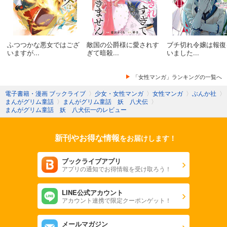
ふつつかな悪女ではござ
敵国の公爵様に愛されす
ブチ切れ令嬢は報復
いますが...
ぎて暗殺...
いました...
「女性マンガ」ランキングの一覧へ
電子書籍・漫画 ブックライブ
〉
少女・女性マンガ
〉
女性マンガ
〉
ぶんか社
〉
まんがグリム童話
〉
まんがグリム童話 妖 八犬伝
〉
まんがグリム童話 妖 八犬伝一のレビュー
新刊やお得な情報
をお届けします！
ブックライブアプリ
アプリの通知でお得情報を受け取ろう！
LINE公式アカウント
アカウント連携で限定クーポンゲット！
メールマガジン