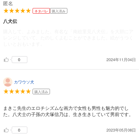
匿名
ネタバレ
購入済み
八犬伝
購入して、よみました。有名な「南総里見八犬伝」を大胆にア
レンジしていて、たのしくよむことができました。絵がうつく
しいとおもいます。
2024年11月04日
0
カワウソ犬
購入済み
まきこ先生のエロチシズムな画力で女性も男性も魅力的でし
た。八犬士の子孫の犬塚信乃は、生き生きしていて男前です。
2023年05月08日
0