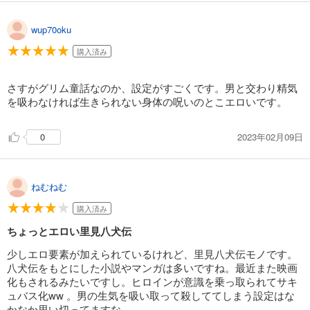
wup70oku
購入済み
さすがグリム童話なのか、設定がすごくです。男と交わり精気
を吸わなければ生きられない身体の呪いのとこエロいです。
2023年02月09日
0
ねむねむ
購入済み
ちょっとエロい里見八犬伝
少しエロ要素が加えられているけれど、里見八犬伝モノです。
八犬伝をもとにした小説やマンガは多いですね。最近また映画
化もされるみたいですし。ヒロインが意識を乗っ取られてサキ
ュバス化ww 。男の生気を吸い取って殺しててしまう設定はな
かなか思い切ってますな。