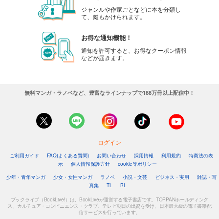
ジャンルや作家ごとなどに本を分類し
て、鍵もかけられます。
お得な通知機能！
通知を許可すると、お得なクーポン情報
などが届きます。
無料マンガ・ラノベなど、豊富なラインナップで188万冊以上配信中！
ログイン
ご利用ガイド
FAQ(よくある質問)
お問い合わせ
採用情報
利用規約
特商法の表
示
個人情報保護方針
cookie等ポリシー
少年・青年マンガ
少女・女性マンガ
ラノベ
小説・文芸
ビジネス・実用
雑誌・写
真集
TL
BL
ブックライブ（BookLive!）は、BookLiveが運営する電子書店です。TOPPANホールディング
ス、カルチュア・コンビニエンス・クラブ、テレビ朝日の出資を受け、日本最大級の電子書籍配
信サービスを行っています。