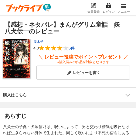
会員登録
ログイン
メニュー
【感想・ネタバレ】まんがグリム童話 妖
八犬伝一のレビュー
魔木子
4.0
6件
＼ レビュー投稿でポイントプレゼント ／
※購入済みの作品が対象となります
レビューを書く
購入はこちら
あらすじ
八犬士の子孫・犬塚信乃は、呪いによって、男と交わり精気を吸わなけ
れば生きられない身体で生まれた。同じく呪いにより不死の宿命にある