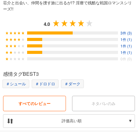
荘介と出会い、仲間を捜す旅に出るが!? 淫靡で残酷な戦国ロマンスシリ
ーズ!!
4.0
3件 (3)
1件 (1)
1件 (1)
1件 (1)
0件 (0)
感情タグBEST3
＃シュール
＃ドロドロ
＃ダーク
すべてのレビュー
ネタバレのみ
評価高い順