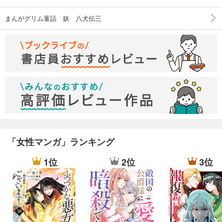
まんがグリム童話 妖 八犬伝三
「女性マンガ」ランキング
1位
2位
3位