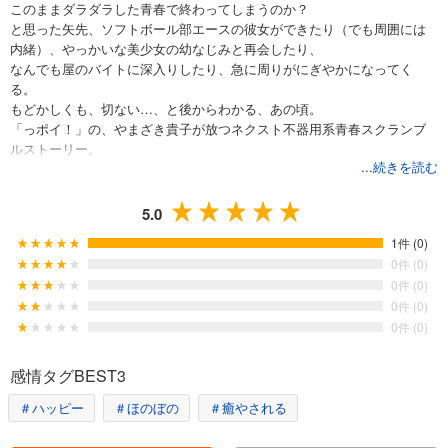
このままダラダラした青春で終わってしまうのか？
と思った矢先、ソフトボール部エースの彼女ができたり（でも周囲には
内緒）、やっかいな美少女の幼なじみと再会したり、
なんでも屋のバイトに深入りしたり、急に周りがにぎやかになってく
る。
もどかしくも、切ない…、と後からわかる、あの頃。
「っポイ！」の、やまざき貴子が放つネクスト不器用系青春スクランブ
ルストーリー。
...続きを読む
5.0
1件 (0)
0件 (0)
0件 (0)
0件 (0)
0件 (0)
感情タグBEST3
＃ハッピー
＃ほのぼの
＃癒やされる