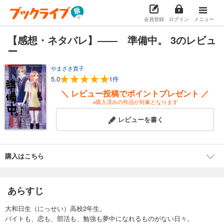
会員登録
ログイン
メニュー
【感想・ネタバレ】―― 準備中。 3のレビュ
ー
やまざき貴子
5.0
1件
＼ レビュー投稿でポイントプレゼント ／
※購入済みの作品が対象となります
レビューを書く
購入はこちら
あらすじ
大和日生（にっせい）高校2年生。
バイトも、恋も、部活も、勉強も夢中になれるものがない日々。