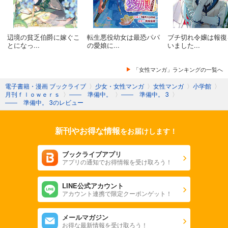
辺境の貧乏伯爵に嫁ぐこ
転生悪役幼女は最恐パパ
ブチ切れ令嬢は報復
とになっ...
の愛娘に...
いました...
「女性マンガ」ランキングの一覧へ
電子書籍・漫画 ブックライブ
〉
少女・女性マンガ
〉
女性マンガ
〉
小学館
〉
月刊ｆｌｏｗｅｒｓ
〉
―― 準備中。
〉
―― 準備中。 3
〉
―― 準備中。 3のレビュー
新刊やお得な情報
をお届けします！
ブックライブアプリ
アプリの通知でお得情報を受け取ろう！
LINE公式アカウント
アカウント連携で限定クーポンゲット！
メールマガジン
お得な最新情報を受け取ろう！