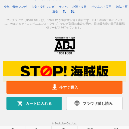
少年・青年マンガ
少女・女性マンガ
ラノベ
小説・文芸
ビジネス・実用
雑誌・写
真集
TL
BL
ブックライブ（BookLive!）は、BookLiveが運営する電子書店です。TOPPANホールディング
ス、カルチュア・コンビニエンス・クラブ、テレビ朝日の出資を受け、日本最大級の電子書籍配
信サービスを行っています。
今すぐ購入
カートに入れる
ブラウザ試し読み
© BookLive Co., Ltd.