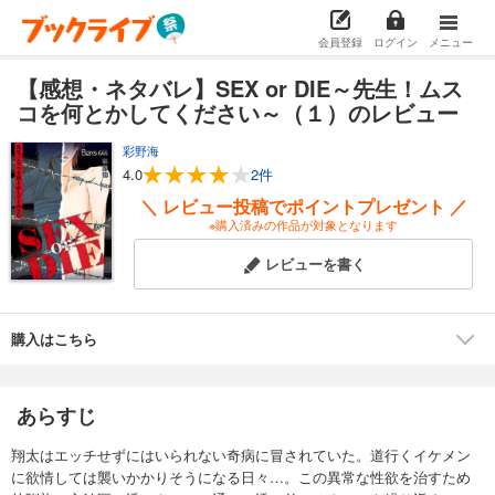
会員登録
ログイン
メニュー
【感想・ネタバレ】SEX or DIE～先生！ムス
コを何とかしてください～（１）のレビュー
彩野海
4.0
2件
＼ レビュー投稿でポイントプレゼント ／
※購入済みの作品が対象となります
レビューを書く
購入はこちら
あらすじ
翔太はエッチせずにはいられない奇病に冒されていた。道行くイケメン
に欲情しては襲いかかりそうになる日々…。この異常な性欲を治すため