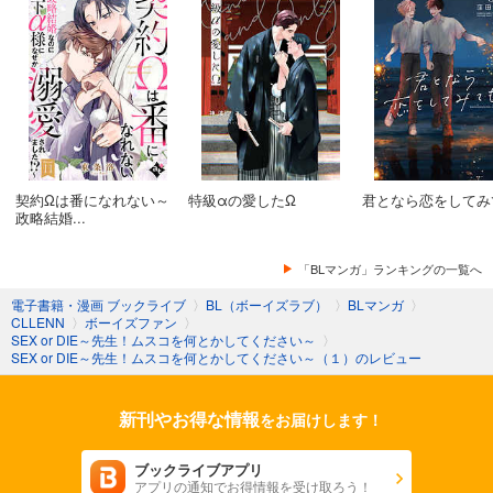
契約Ωは番になれない～
特級αの愛したΩ
君となら恋をしてみ
政略結婚...
「BLマンガ」ランキングの一覧へ
電子書籍・漫画 ブックライブ
〉
BL（ボーイズラブ）
〉
BLマンガ
〉
CLLENN
〉
ボーイズファン
〉
SEX or DIE～先生！ムスコを何とかしてください～
〉
SEX or DIE～先生！ムスコを何とかしてください～（１）のレビュー
新刊やお得な情報
をお届けします！
ブックライブアプリ
アプリの通知でお得情報を受け取ろう！