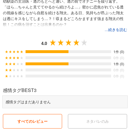
幼馴染の主治医・透のもとへと通い、透の前でオナニーを繰り返す。
「ほら…ちゃんと見ててやるから続けろよ…」密かに恋焦がれている透
の視線を感じながら自慰を続ける翔太。ある日、気持ちが昂ぶった翔太
は透にキスをしてしまう…？！収まるどころかますます強まる翔太の性
欲！この病を治すことは出来るのか？
...続きを読む
4.0
1件 (0)
0件 (0)
1件 (0)
0件 (0)
0件 (0)
感情タグBEST3
感情タグはまだありません
すべてのレビュー
ネタバレのみ