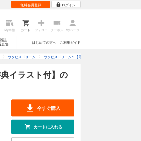
無料会員登録
ログイン
歴
My本棚
カート
フォロー
クーポン
Myページ
雑誌
はじめての方へ
ご利用ガイド
写真集
ウタヒメドリーム
ウタヒメドリーム１【電子書店共通特典イラスト付】のレビュ
特典イラスト付】の
今すぐ購入
カートに入れる