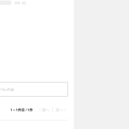
0件 (0)
バレのみ
〈 前へ
次へ 〉
1～1件目 / 1件