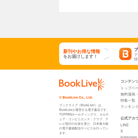
ブ
新刊やお得な情報
ア
をお届けします！
情
コンテン
トップペ
無料漫画
© BookLive Co., Ltd.
特集一覧
ブックライブ（BookLive!）は、
ランキン
BookLiveが運営する電子書店です。
TOPPANホールディングス、カルチ
公式アカ
ュア・コンビニエンス・クラブ、テ
レビ朝日の出資を受け、日本最大級
LINE
の電子書籍配信サービスを行ってい
X
ます。
Instagram