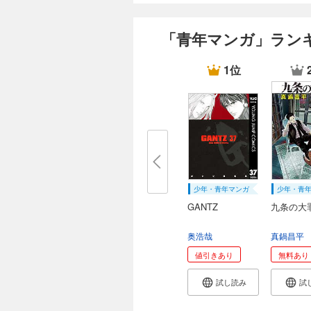
「青年マンガ」ラン
1位
少年・青年マンガ
少年・青
GANTZ
九条の大
奥浩哉
真鍋昌平
値引きあり
無料あり
試し読み
試