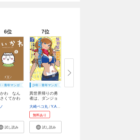
6位
7位
年・青年マンガ
少年・青年マンガ
かわ なん
異世界帰りの勇
さくてかわ
者は、ダンジョ
ン...
ノ
大崎ペコ丸
Y.A
ぷきゅのすけ
無料あり
試し読み
試し読み