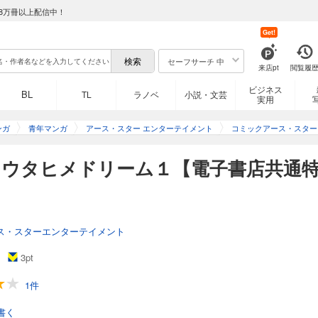
8万冊以上配信中！
Get!
セーフサーチ 中
来店pt
閲覧履
ビジネス
BL
TL
ラノベ
小説・文芸
実用
ンガ
青年マンガ
アース・スター エンターテイメント
コミックアース・スター
】ウタヒメドリーム１【電子書店共通
ス・スターエンターテイメント
3
pt
1件
書く