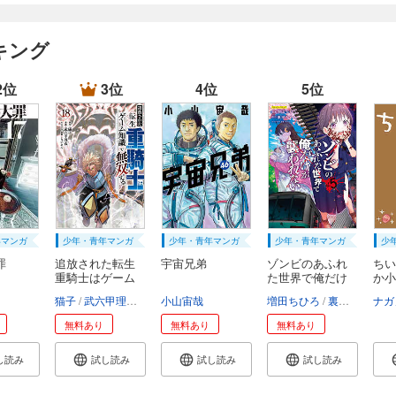
キング
2位
3位
4位
5位
年マンガ
少年・青年マンガ
少年・青年マンガ
少年・青年マンガ
少
罪
追放された転生
宇宙兄弟
ゾンビのあふれ
ちい
重騎士はゲーム
た世界で俺だけ
か小
知...
が...
い...
猫子
武六甲理衣
じゃいあん
小山宙哉
増田ちひろ
裏地ろくろ
ナガ
無料あり
無料あり
無料あり
し読み
試し読み
試し読み
試し読み