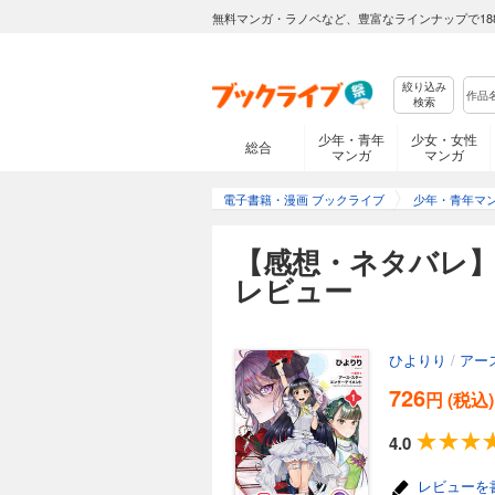
無料マンガ・ラノベなど、豊富なラインナップで18
絞り込み
検索
少年・青年
少女・女性
総合
マンガ
マンガ
電子書籍・漫画 ブックライブ
少年・青年マ
【感想・ネタバレ
レビュー
ひよりり
/
アー
726
円 (税込)
4.0
レビューを