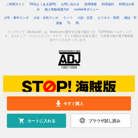
ご利用ガイド
FAQ(よくある質問)
お問い合わせ
採用情報
利用規約
特商法の表
示
個人情報保護方針
cookie等ポリシー
少年・青年マンガ
少女・女性マンガ
ラノベ
小説・文芸
ビジネス・実用
雑誌・写
真集
TL
BL
ブックライブ（BookLive!）は、BookLiveが運営する電子書店です。TOPPANホールディング
ス、カルチュア・コンビニエンス・クラブ、テレビ朝日の出資を受け、日本最大級の電子書籍配
信サービスを行っています。
今すぐ購入
カートに入れる
ブラウザ試し読み