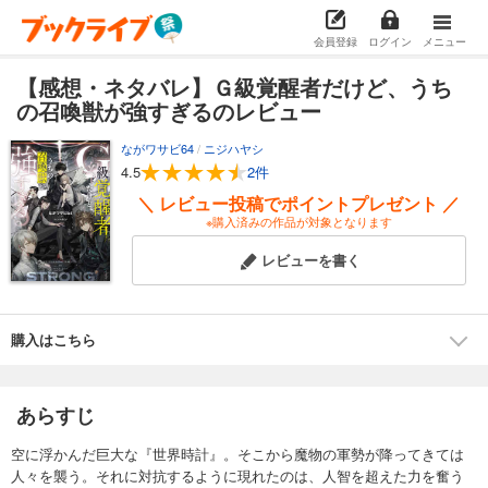
会員登録
ログイン
メニュー
【感想・ネタバレ】Ｇ級覚醒者だけど、うち
の召喚獣が強すぎるのレビュー
ながワサビ64
/
ニジハヤシ
4.5
2件
＼ レビュー投稿でポイントプレゼント ／
※購入済みの作品が対象となります
レビューを書く
購入はこちら
あらすじ
空に浮かんだ巨大な『世界時計』。そこから魔物の軍勢が降ってきては
人々を襲う。それに対抗するように現れたのは、人智を超えた力を奮う