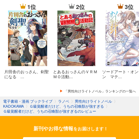
1位
2位
3位
片田舎のおっさん、剣聖
とあるおっさんのＶＲＭ
ソードアート・オン
になる ...
ＭＯ活動...
ン マテ...
「男性向けライトノベル」ランキングの一覧へ
電子書籍・漫画 ブックライブ
〉
ラノベ
〉
男性向けライトノベル
〉
KADOKAWA
〉
Ｇ級覚醒者だけど、うちの召喚獣が強すぎる
〉
Ｇ級覚醒者だけど、うちの召喚獣が強すぎるのレビュー
新刊やお得な情報
をお届けします！