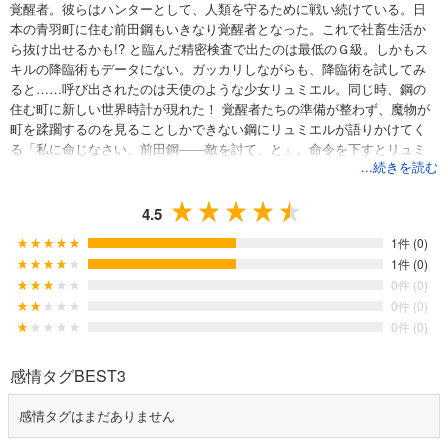
覚醒者。彼らはハンターとして、人類を守るために戦い続けている。日
本の青羽町に住む前田鋼もいきなり覚醒者となった。これで社畜生活か
ら抜け出せるかも!? と臨んだ精密検査で出たのは最低のＧ級。しかもス
キルの降臨術もデータにない。ガッカリしながらも、降臨術を試してみ
ると……呼び出されたのは天使のような少女リュミエル。同じ時、鋼の
住む町に新しい世界時計が現れた！ 覚醒者たちの準備が整わず、魔物が
町を蹂躙するのを見ることしかできない鋼にリュミエルが語りかけてく
る「私に命じなさい、前田鋼――敵を討て、と」。命令を下すとリュミ
...続きを読む
エルは一気に力を解放し魔物の軍勢を撃ち滅ぼした!? そして――「……
対価を要求する」「それは？」「抱擁、つまり、ぎゅー」。最低ランク
の青年が、SSS級クラスの天使と世界を変革する異能バトルファンタジ
4.5
ー開幕！
1件 (0)
1件 (0)
0件 (0)
0件 (0)
0件 (0)
感情タグBEST3
感情タグはまだありません