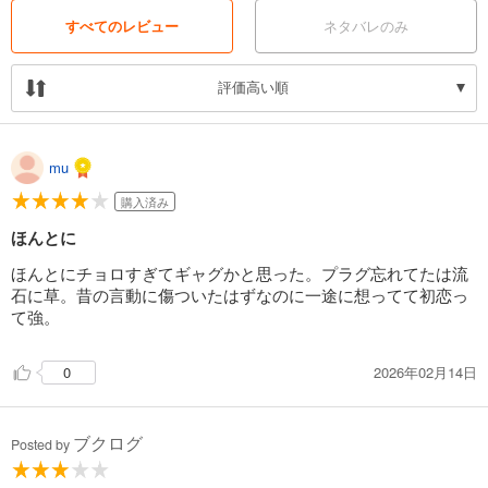
・「メロ堕ちリーマンはチョロすぎる 描きおろし」23P…描きおろし
・電子版特典…描きおろしマンガ「ぷよぷよ」1P（紙書籍の応援書店特
すべてのレビュー
ネタバレのみ
典と同内容）
評価高い順
mu
購入済み
ほんとに
ほんとにチョロすぎてギャグかと思った。プラグ忘れてたは流
石に草。昔の言動に傷ついたはずなのに一途に想ってて初恋っ
て強。
2026年02月14日
0
ブクログ
Posted by