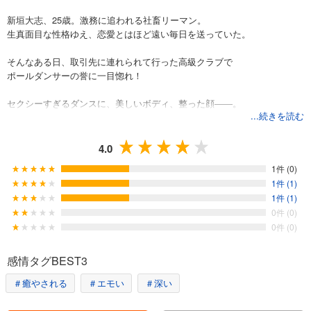
新垣大志、25歳。激務に追われる社畜リーマン。
生真面目な性格ゆえ、恋愛とはほど遠い毎日を送っていた。
そんなある日、取引先に連れられて行った高級クラブで
ポールダンサーの誉に一目惚れ！
セクシーすぎるダンスに、美しいボディ、整った顔――。
...続きを読む
彼の事を考えると、いてもたってもいられない。
いつものように店に通っていたら、いつの間にか
4.0
推しであるはずの誉に、前も後ろも気持ちよくさせられていて…！？
1件 (0)
1件 (1)
色気ダダ漏れ執着系ドえろダンサー×生真面目ハメられリーマンBL！
1件 (1)
0件 (0)
0件 (0)
電子版特典として、紙書籍の応援書店特典マンガ「ぷよぷよ」1P収録☆
感情タグBEST3
■収録内容
＃癒やされる
＃エモい
＃深い
・「メロ堕ちリーマンはチョロすぎる」第1話～第5話…電子書籍で配信
中の作品を加筆修正