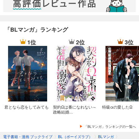
「BLマンガ」ランキング
1位
2位
3位
君となら恋をしてみても
契約Ωは番になれない～
特級αの愛したΩ
政略結婚...
「BLマンガ」ランキングの一覧へ
電子書籍・漫画 ブックライブ
〉
BL（ボーイズラブ）
〉
BLマンガ
〉