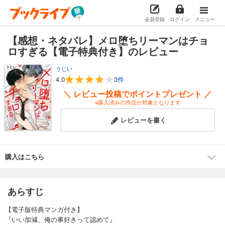
会員登録
ログイン
メニュー
【感想・ネタバレ】メロ堕ちリーマンはチョ
ロすぎる【電子特典付き】のレビュー
うじい
4.0
3件
＼ レビュー投稿でポイントプレゼント ／
※購入済みの作品が対象となります
レビューを書く
購入はこちら
あらすじ
【電子版特典マンガ付き】
『いい加減、俺の事好きって認めて』