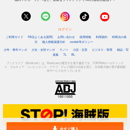
ログイン
ご利用ガイド
FAQ(よくある質問)
お問い合わせ
採用情報
利用規約
特商法の表
示
個人情報保護方針
cookie等ポリシー
少年・青年マンガ
少女・女性マンガ
ラノベ
小説・文芸
ビジネス・実用
雑誌・写
真集
TL
BL
ブックライブ（BookLive!）は、BookLiveが運営する電子書店です。TOPPANホールディング
ス、カルチュア・コンビニエンス・クラブ、テレビ朝日の出資を受け、日本最大級の電子書籍配
信サービスを行っています。
今すぐ購入