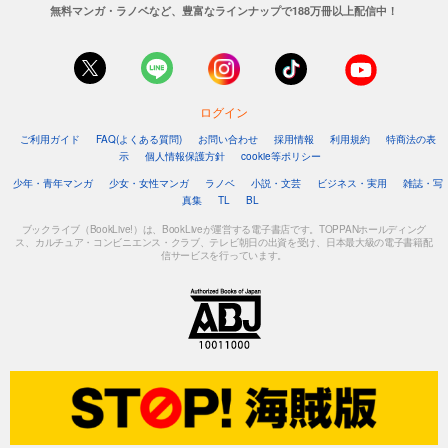
無料マンガ・ラノベなど、豊富なラインナップで188万冊以上配信中！
ログイン
ご利用ガイド
FAQ(よくある質問)
お問い合わせ
採用情報
利用規約
特商法の表
示
個人情報保護方針
cookie等ポリシー
少年・青年マンガ
少女・女性マンガ
ラノベ
小説・文芸
ビジネス・実用
雑誌・写
真集
TL
BL
ブックライブ（BookLive!）は、BookLiveが運営する電子書店です。TOPPANホールディング
ス、カルチュア・コンビニエンス・クラブ、テレビ朝日の出資を受け、日本最大級の電子書籍配
信サービスを行っています。