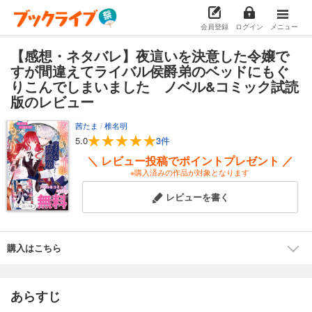
会員登録
ログイン
メニュー
【感想・ネタバレ】夜這いを決意した令嬢で
すが間違えてライバル侯爵弟のベッドにもぐ
りこんでしまいました ノベル&コミック試読
版のレビュー
茜たま
/
椎名明
5.0
3件
＼ レビュー投稿でポイントプレゼント ／
※購入済みの作品が対象となります
レビューを書く
購入はこちら
あらすじ