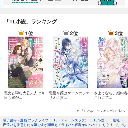
「TL小説」ランキング
1位
2位
3位
悪女と噂な大公夫人は今
悪役令嬢はゲームのシナ
さようなら、婚約者
日も胃が...
リオに貢...
これにて...
「TL小説」ランキングの一覧へ
電子書籍・漫画 ブックライブ
〉
TL（ティーンズラブ）
〉
TL小説
〉
一迅社
〉
夜這いを決意した令嬢ですが間違えてライバル侯爵弟のベッドにもぐりこんでし