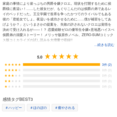
家庭の事情により崖っぷちの男爵令嬢クロエ。現状を打開するために侯
爵様に夜這い！……した彼女だが、もぐりこんだのは侯爵の弟であるレ
イのベッドだった。王立学園で首席を争ったかつてのライバルでもある
彼の「君処女でしょ。夜這いを成功させるために……僕が補習をしてあ
げようか？」というまさかの提案を、失敗の許されないクロエは覚悟を
決めて受け入れるが――！？ 恋愛経験ゼロの優等生令嬢×意地悪ハイスぺ
侯爵弟の溺愛ストーリー！ メリッサ版原作ノベル、ZERO-SUMコミック
ス版コミカライズの試し読みを大増量で収録!!
...続きを読む
5.0
3件 (2)
0件 (0)
0件 (0)
0件 (0)
0件 (0)
感情タグBEST3
＃ハッピー
＃ほのぼの
＃癒やされる