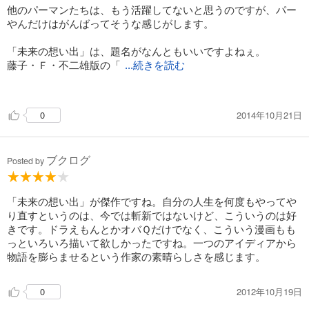
他のパーマンたちは、もう活躍してないと思うのですが、パー
やんだけはがんばってそうな感じがします。
「未来の想い出」は、題名がなんともいいですよねぇ。
藤子・Ｆ・不二雄版の「
...続きを読む
バック・トゥ・ザ・フューチャー」。でも、それよりも今に続
くループ物の原型みたいにも読めます。
2014年10月21日
0
ブクログ
Posted by
「未来の想い出」が傑作ですね。自分の人生を何度もやってや
り直すというのは、今では斬新ではないけど、こういうのは好
きです。ドラえもんとかオバＱだけでなく、こういう漫画もも
っといろいろ描いて欲しかったですね。一つのアイディアから
物語を膨らませるという作家の素晴らしさを感じます。
2012年10月19日
0