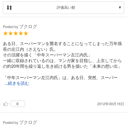
評価高い順
ブクログ
Posted by
ある日、スーパーマンを襲名することになってしまった万年係
長の左江内（さえない）氏。
その活躍を描く「中年スーパーマン左江内氏」
一緒に収録されているのは、マンガ家を目指し、上京してから
の約20年間を繰り返し生き続ける男を描いた「未来の想い出」
「中年スーパーマン左江内氏」は、ある日、突然、スーパー
...続きを読む
マンになった、という点では「パーマン」を連想させる。
が、この作品でスーパーマンになったのは、年下の上司がいる
2012年09月16日
0
中年の万年係長。
スーパーマンを襲名することになった理由も、次の３条件を満
ブクログ
たす人物であったため。
Posted by