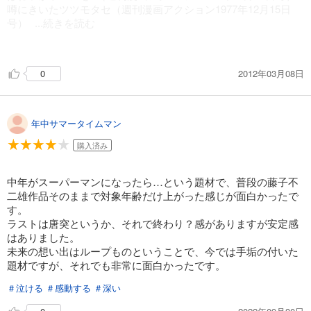
噂にきいたツツモタセ（週刊漫画アクション1977年12月15日
号）
藤子・F・不二雄のスーパーマンネタの短編は
...続きを読む
「ウルトラスーパーデラックスマン」
「わが子、スーパーマン」
スーパーマン左せん（週刊漫画アクション1978年2月2日号）
の２編がある。
2012年03月08日
0
あの係長が！おごってくれた!!（週刊漫画アクション1978年2月
どちらもブラック・ユーモアの作品で、今にして思うと、両作
23日号）
品の主人公は「３条件」のどれかが欠けていた。
おれはこの家出て行くぞ（週刊漫画アクション1978年3月16日
号）
左江内氏でさえ、一度だけイライラのはけ口にスーパーマンの
年中サマータイムマン
血潮の海に……（週刊漫画アクション1978年4月20日号）
力を使ってしまった事があった。
割りこみ許すまじ（週刊漫画アクション1978年5月25日号）
購入済み
しかも、その時、暴力の快感に酔ってさえいた。
はね子に勉強させる方法（週刊漫画アクション1978年6月15日
（すぐ我に返って反省したのが左江内氏らしいが）
号）
中年がスーパーマンになったら…という題材で、普段の藤子不
幽霊が団体で（週刊漫画アクション1978年7月27日号）
「大きすぎる力」は、人を狂わせてしまうのだろう。
二雄作品そのままで対象年齢だけ上がった感じが面白かったで
あなたこそ正義の味方（週刊漫画アクション1978年8月17日
・・・とすると、スーパーマンが後継者を選ぶ時の「３条件」
す。
号）
の意味するところは、意外に奥が深いのかもしれない。
ラストは唐突というか、それで終わり？感がありますが安定感
名月や（週刊漫画アクション1978年9月14日号）
はありました。
日は暮れて道遠し（週刊漫画アクション1978年10月26日号）
ちなみに最終回で、左江内氏は自分のやっている事に疑問を持
未来の想い出はループものということで、今では手垢の付いた
ち、悩んでしまう。
題材ですが、それでも非常に面白かったです。
＜未来の想い出＞
が、それを救う特別ゲストとして「あの人」が登場する。
第１回（ビッグコミック1991年6月10日号）
＃泣ける
＃感動する
＃深い
第２回（ビッグコミック1991年6月25日号）
「あの人」の