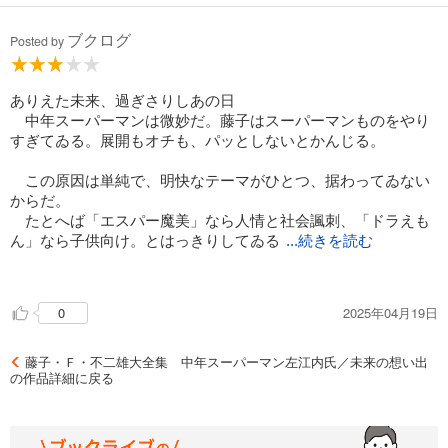
ブクログ
Posted by
ありえた未来、過ぎさりしあの日
中年スーパーマンは微妙だ。藤子はスーパーマンものをやり
すぎてゐる。展開もオチも、パッとしないとかんじる。
この原因は単純で、明快なテーマがひとつ、据わってゐない
からだ。
たとへば「エスパー魔美」なら人情と社会諷刺、「ドラえも
ん」なら子供向け。とはっきりしてゐる
...続きを読む
。
しかし、これは大人向けの、SFともなんともつかない味。冴
2025年04月19日
0
えないサラリーマン。家庭もあまり冴えない。うーん。物語も
どこか冴えない。
藤子・Ｆ・不二雄大全集 中年スーパーマン左江内氏／未来の想い出
一方で、「未来の想い出」は自伝めいてゐておもしろい。
の作品詳細に戻る
仕掛けがあるのだが、むしろそれは重要ではなく、「人生」
といふテーマが眼前に突きつけられる。
珍しい作風で、ぐい。とつかんで離さなかった。