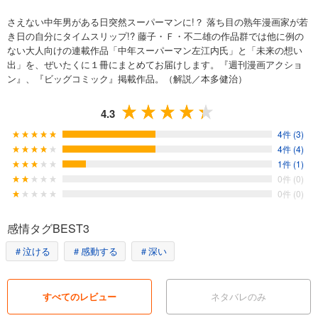
さえない中年男がある日突然スーパーマンに!？ 落ち目の熟年漫画家が若
き日の自分にタイムスリップ!? 藤子・Ｆ・不二雄の作品群では他に例の
ない大人向けの連載作品「中年スーパーマン左江内氏」と「未来の想い
出」を、ぜいたくに１冊にまとめてお届けします。『週刊漫画アクショ
ン』、『ビッグコミック』掲載作品。（解説／本多健治）
4.3
4件 (3)
4件 (4)
1件 (1)
0件 (0)
0件 (0)
感情タグBEST3
＃泣ける
＃感動する
＃深い
すべてのレビュー
ネタバレのみ