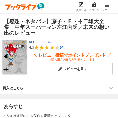
会員登録
ログイン
メニュー
【感想・ネタバレ】藤子・Ｆ・不二雄大全
集 中年スーパーマン左江内氏／未来の想い
出のレビュー
藤子・F・不二雄
4.3
9件
＼ レビュー投稿でポイントプレゼント ／
※購入済みの作品が対象となります
レビューを書く
購入はこちら
あらすじ
大人向け連載の２大傑作を豪華カップリング