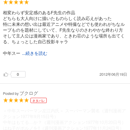
その条件とは
１．最大公約数的常識家
２．力を持っても大それた悪事のできぬ小心さ
相変わらず安定感のあるF先生の作品
３．ちょっと見、パッとしない目立たなさ
どちらも大人向けに描いたものらしく読み応えがあった
特に未来の想い出は最近アニメや特撮などでも使われがちなル
この条件は代々のスーパーマンが後継者を選ぶ際の条件として
ープものを題材にしていて、F先生なりのさわやかな終わり方
言い含められているらしい。
そして主人公は漫画家であり、ときわ荘のような場所も出てく
る、ちょっとした自己投影キャラ
左江内氏は、スーパーマンを継ぐという話を最初は（当然）断
る。
中年スー
...続きを読む
パーマンは普通にいる人の良い中年サラリーマンがスーパーマ
その時の先代スーパーマンのセリフがふるっている。
ンになったらどうなるかというギャグ漫画
「（スーパーマンとしての仕事は、会社の仕事との兼ね合い
2012年06月19日
0
哀愁漂う話がありつつ、ハッキリとしたオチが付かないのが面
で）テキトーにやればいい」
白い
「スーパーマン一人がいくら頑張っても、この世の悪は根絶で
うやむやにするようないかにも中年サラリーマンと言ったオチ
きっこない。
ブクログ
所々にあるF先生なりの哲学が垣間見えるのもいい
カバーできる範囲はタカがしれているので、昼休みとかトイレ
Posted by
「百人いたら百人の正義がある」などさらりと名言が盛り込ま
のついでにちょこちょことやればいい」
ネタバレ
れる
SF短編集好きにオススメ
＜中年スーパーマン左江内氏＞ スーパーマン襲名（週刊漫画ア
思わず力が抜けてしまうが、「この世の悪は（力で）根絶でき
クション1977年9月15日号）
る」と勘違いした某宗教団体や自称「世界のリーダー」の某国
中年はもてる…か？（週刊漫画アクション1977年10月20日号）
がしでかした事と比べると、はるかに柔軟な考え方とも言え
はね子がポルノを!!（週刊漫画アクション1977年11月24日号）
る。