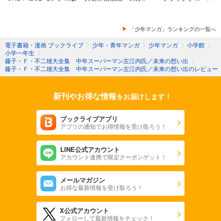
「少年マンガ」ランキングの一覧へ
電子書籍・漫画 ブックライブ
〉
少年・青年マンガ
〉
少年マンガ
〉
小学館
〉
小学一年生
〉
藤子・Ｆ・不二雄大全集 中年スーパーマン左江内氏／未来の想い出
〉
藤子・Ｆ・不二雄大全集 中年スーパーマン左江内氏／未来の想い出のレビュー
新刊やお得な情報
をお届けします！
ブックライブアプリ
アプリの通知でお得情報を受け取ろう！
LINE公式アカウント
アカウント連携で限定クーポンゲット！
メールマガジン
お得な最新情報を受け取ろう！
X公式アカウント
フォローして最新情報をチェック！