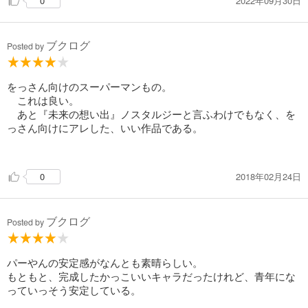
2022年09月30日
0
第３回（ビッグコミック1991年7月10日号）
「百人寄れば、百の正義がある」
第４回（ビッグコミック1991年7月25日号）
という一言に左江内氏はショックを受けるが、実際には、その
第５回（ビッグコミック1991年8月10日号）
通り。
最終回（ビッグコミック1991年8月25日号）
ブクログ
Posted by
全体的に、オブラートに包んではいるが、チクッと皮肉の効い
た作品、という印象を受けた。
をっさん向けのスーパーマンもの。
これは良い。
あと『未来の想い出』ノスタルジーと言ふわけでもなく、を
っさん向けにアレした、いい作品である。
2018年02月24日
0
ブクログ
Posted by
パーやんの安定感がなんとも素晴らしい。
もともと、完成したかっこいいキャラだったけれど、青年にな
っていっそう安定している。