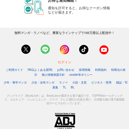
お得な通知機能！
通知を許可すると、お得なクーポン情報
などが届きます。
無料マンガ・ラノベなど、豊富なラインナップで188万冊以上配信中！
ログイン
ご利用ガイド
FAQ(よくある質問)
お問い合わせ
採用情報
利用規約
特商法の表
示
個人情報保護方針
cookie等ポリシー
少年・青年マンガ
少女・女性マンガ
ラノベ
小説・文芸
ビジネス・実用
雑誌・写
真集
TL
BL
ブックライブ（BookLive!）は、BookLiveが運営する電子書店です。TOPPANホールディング
ス、カルチュア・コンビニエンス・クラブ、テレビ朝日の出資を受け、日本最大級の電子書籍配
信サービスを行っています。