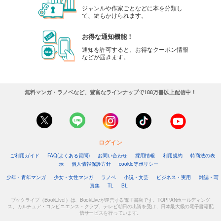
ジャンルや作家ごとなどに本を分類し
て、鍵もかけられます。
お得な通知機能！
通知を許可すると、お得なクーポン情報
などが届きます。
無料マンガ・ラノベなど、豊富なラインナップで188万冊以上配信中！
ログイン
ご利用ガイド
FAQ(よくある質問)
お問い合わせ
採用情報
利用規約
特商法の表
示
個人情報保護方針
cookie等ポリシー
少年・青年マンガ
少女・女性マンガ
ラノベ
小説・文芸
ビジネス・実用
雑誌・写
真集
TL
BL
ブックライブ（BookLive!）は、BookLiveが運営する電子書店です。TOPPANホールディング
ス、カルチュア・コンビニエンス・クラブ、テレビ朝日の出資を受け、日本最大級の電子書籍配
信サービスを行っています。