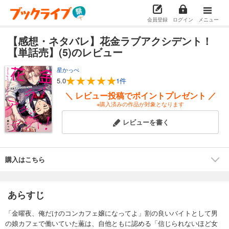
会員登録
ログイン
メニュー
【感想・ネタバレ】花金ラブアクシデント！
【単話売】(5)のレビュー
星かっぺ
5.0
1件
＼ レビュー投稿でポイントプレゼント ／
※購入済みの作品が対象となります
レビューを書く
購入はこちら
あらすじ
「金曜夜、俺だけのコンカフェ嬢になってよ」割の良いバイトとして男
の娘カフェで働いていた薫は、自他ともに認める「信じられないほど女