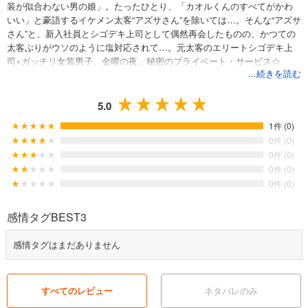
装が似合わない男の娘」。たったひとり、「カオルくんのすべてがかわ
いい」と豪語するイケメン太客“アズサさん”を除いては…。そんな“アズサ
さん”と、新入社員とシゴデキ上司として偶然再会したものの、かつての
太客ぶりがウソのように塩対応されて…。元太客のエリートシゴデキ上
司×ガッチリ女装男子、金曜の夜、秘密のプライベート・サービス☆
...続きを読む
5.0
1件 (0)
0件 (0)
0件 (0)
0件 (0)
0件 (0)
感情タグBEST3
感情タグはまだありません
すべてのレビュー
ネタバレのみ