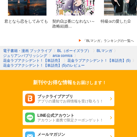
君となら恋をしてみても
契約Ωは番になれない～
特級αの愛したΩ
政略結婚...
「BLマンガ」ランキングの一覧へ
電子書籍・漫画 ブックライブ
〉
BL（ボーイズラブ）
〉
BLマンガ
〉
ジュリアンパブリッシング
〉
arca comics
〉
花金ラブアクシデント！【単話売】
〉
花金ラブアクシデント！【単話売】(5)
〉
花金ラブアクシデント！【単話売】(5)のレビュー
新刊やお得な情報
をお届けします！
ブックライブアプリ
アプリの通知でお得情報を受け取ろう！
LINE公式アカウント
アカウント連携で限定クーポンゲット！
メールマガジン